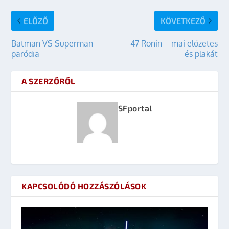
ELŐZŐ
KÖVETKEZŐ
Batman VS Superman
47 Ronin – mai előzetes
paródia
és plakát
A SZERZŐRŐL
SFportal
KAPCSOLÓDÓ HOZZÁSZÓLÁSOK