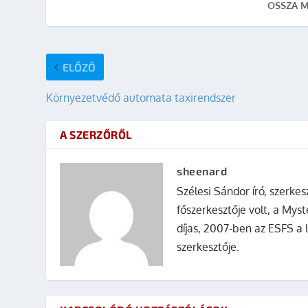
OSSZA M
ELŐZŐ
Környezetvédő automata taxirendszer
A SZERZŐRŐL
sheenard
Szélesi Sándor író, szerke
főszerkesztője volt, a Mys
díjas, 2007-ben az ESFS a 
szerkesztője.