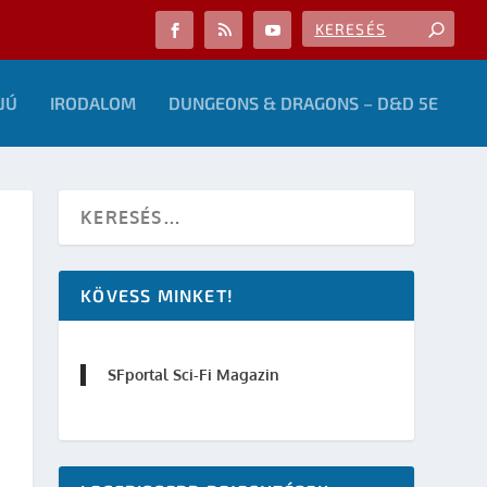
JÚ
IRODALOM
DUNGEONS & DRAGONS – D&D 5E
KÖVESS MINKET!
SFportal Sci-Fi Magazin