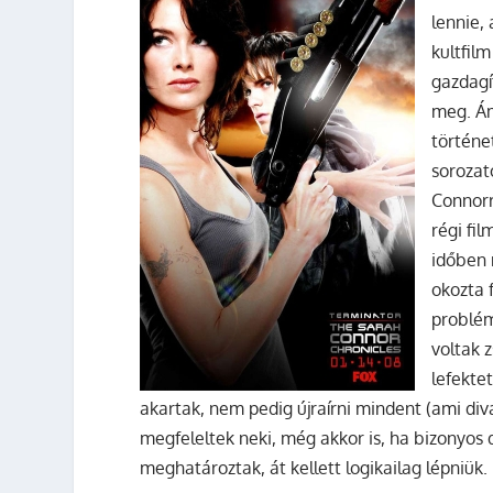
lennie,
kultfil
gazdagí
meg. Ám
történe
sorozat
Connorr
régi fi
időben 
okozta 
problém
voltak 
lefekte
akartak, nem pedig újraírni mindent (ami div
megfeleltek neki, még akkor is, ha bizonyos
meghatároztak, át kellett logikailag lépniük.