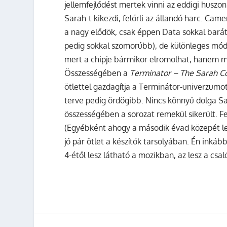
jellemfejlődést mertek vinni az eddigi huszon
Sarah-t kikezdi, felőrli az állandó harc. Came
a nagy elődök, csak éppen Data sokkal barát
pedig sokkal szomorúbb), de különleges mód
mert a chipje bármikor elromolhat, hanem me
Összességében a
Terminator – The Sarah C
ötlettel gazdagítja a Terminátor-univerzumot
terve pedig ördögibb. Nincs könnyű dolga S
összességében a sorozat remekül sikerült. F
(Egyébként ahogy a második évad közepét lez
jó pár ötlet a készítők tarsolyában. Én inkább
4-étől lesz látható a mozikban, az lesz a csal