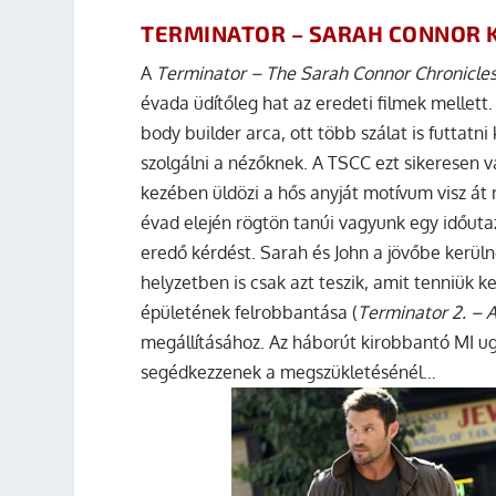
TERMINATOR – SARAH CONNOR K
A
Terminator – The Sarah Connor Chronicle
évada üdítőleg hat az eredeti filmek mellett
body builder arca, ott több szálat is futtatni
szolgálni a nézőknek. A TSCC ezt sikeresen 
kezében üldözi a hős anyját motívum visz át r
évad elején rögtön tanúi vagyunk egy időutaz
eredő kérdést. Sarah és John a jövőbe kerüln
helyzetben is csak azt teszik, amit tenniük k
épületének felrobbantása (
Terminator 2. – A
megállításához. Az háborút kirobbantó MI ugy
segédkezzenek a megszükletésénél…