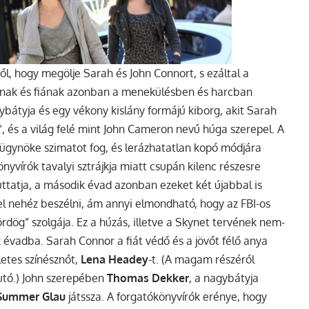
ől, hogy megölje Sarah és John Connort, s ezáltal a
nyának és fiának azonban a menekülésben és harcban
ybátyja és egy vékony kislány formájú kiborg, akit Sarah
 és a világ felé mint John Cameron nevű húga szerepel. A
gy ügynöke szimatot fog, és lerázhatatlan kopó módjára
nyvírók tavalyi sztrájkja miatt csupán kilenc részesre
futtatja, a második évad azonban ezeket két újabbal is
 el nehéz beszélni, ám annyi elmondható, hogy az FBI-os
„ördög” szolgája. Ez a húzás, illetve a Skynet tervének nem-
k évadba.
Sarah Connor a fiát védő és a jövőt félő anya
letes színésznőt,
Lena Headey
-t. (A magam részéről
utó.) John szerepében
Thomas Dekker
, a nagybátyja
Summer Glau
játssza. A forgatókönyvírók erénye, hogy