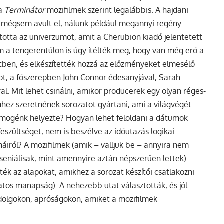
 a
Terminátor
mozifilmek szerint legalábbis. A hajdani
m mégsem avult el, nálunk például megannyi regény
totta az univerzumot, amit a Cherubion kiadó jelentetett
 a tengerentúlon is úgy ítélték meg, hogy van még erő a
tben, és elkészítették hozzá az előzményeket elmesélő
ot, a főszerepben John Connor édesanyjával, Sarah
al. Mit lehet csinálni, amikor producerek egy olyan réges-
lmhez szeretnének sorozatot gyártani, ami a világvégét
mögénk helyezte? Hogyan lehet feloldani a dátumok
feszültséget, nem is beszélve az időutazás logikai
áiról? A mozifilmek (amik – valljuk be – annyira nem
zseniálisak, mint amennyire aztán népszerűen lettek)
tték az alapokat, amikhez a sorozat készítői csatlakozni
atos manapság). A nehezebb utat választották, és jól
 dolgokon, apróságokon, amiket a mozifilmek