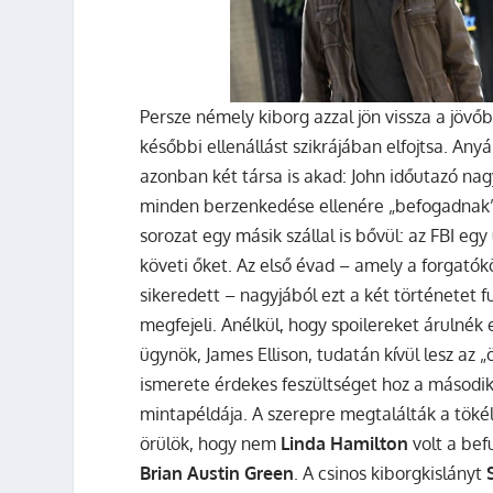
Persze némely kiborg azzal jön vissza a jövőb
későbbi ellenállást szikrájában elfojtsa. A
azonban két társa is akad: John időutazó nag
minden berzenkedése ellenére „befogadnak”,
sorozat egy másik szállal is bővül: az FBI e
követi őket. Az első évad – amely a forgatókö
sikeredett – nagyjából ezt a két történetet 
megfejeli. Anélkül, hogy spoilereket árulnék
ügynök, James Ellison, tudatán kívül lesz az 
ismerete érdekes feszültséget hoz a másodi
mintapéldája. A szerepre megtalálták a töké
örülök, hogy nem
Linda Hamilton
volt a bef
Brian Austin Green
. A csinos kiborgkislányt