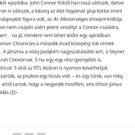
két epizódba: John Connor fiúból harcossá változik, illetve
ron is változik, a kiborg az élet fogalmát járja körbe (mint
ságosabb figura volt, az
AI- Mesterséges értelem
kisfiúja
on nem csupán azért jelent veszélyt a Connor-családra,
rt… na jó, mindent nem lehet lelőni egy ajánlóban.
onnor Chronicles
a második évad közepéig sok remek
. A játszma a világ jövőjéért nagyszabásúbb lett, a Skynet
arah Connornak. S ha egy-egy rész gyengébb is,
ebruár 3-ától az RTL klubon is nyomon követhetjük.
árták, az piszkos egy húzás volt – és úgy tűnik, van még
 attól tartok, hogy a negyedik mozifilm, ami itthon június
ódás.)]]>