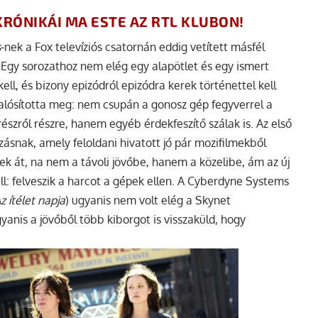
RÓNIKÁI MA ESTE AZ RTL KLUBON!
s
-nek a Fox televíziós csatornán eddig vetített másfél
. Egy sorozathoz nem elég egy alapötlet és egy ismert
 kell, és bizony epizódról epizódra kerek történettel kell
valósította meg: nem csupán a gonosz gép fegyverrel a
észről részre, hanem egyéb érdekfeszítő szálak is. Az első
ásnak, amely feloldani hivatott jó pár mozifilmekből
ek át, na nem a távoli jövőbe, hanem a közelibe, ám az új
ell: felveszik a harcot a gépek ellen. A Cyberdyne Systems
z ítélet napja
) ugyanis nem volt elég a Skynet
anis a jövőből több kiborgot is visszaküld, hogy