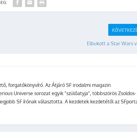
EG:
KÖVETKEZ
Elbukott a Star Wars 
sztő, forgatókönyvíró. Az Átjáró SF irodalmi magazin
terious Universe sorozat egyik "szülőatyja", többszörös Zsoldos-
legjobb SF írónak választotta. A kezdetek kezdetétől az SFport