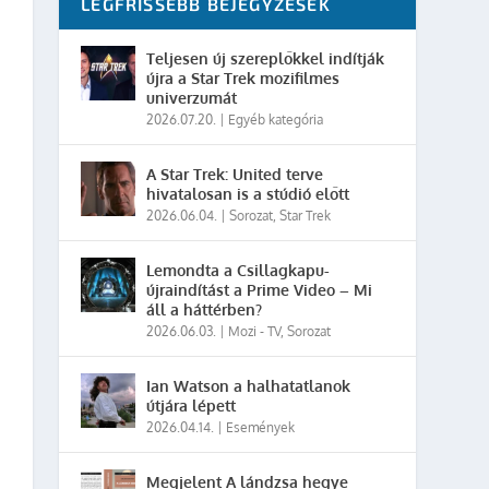
LEGFRISSEBB BEJEGYZÉSEK
Teljesen új szereplőkkel indítják
újra a Star Trek mozifilmes
univerzumát
2026.07.20.
|
Egyéb kategória
A Star Trek: United terve
hivatalosan is a stúdió előtt
2026.06.04.
|
Sorozat
,
Star Trek
Lemondta a Csillagkapu-
újraindítást a Prime Video – Mi
áll a háttérben?
2026.06.03.
|
Mozi - TV
,
Sorozat
Ian Watson a halhatatlanok
útjára lépett
2026.04.14.
|
Események
Megjelent A lándzsa hegye