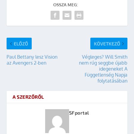
OSSZA MEG:
ELŐZŐ
KÖVETKEZŐ
Paul Bettany lesz Vision
Végleges? Will Smith
az Avengers 2-ben
nem rúg seggbe újabb
idegeneket A
Függetlenség Napja
folytatásában
A SZERZŐRŐL
SFportal