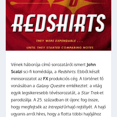
Vének háborúja című sorozatáról ismert
John
Scalzi
sci-fi komédiája, a
Redshirts
. Ebből készít
minisorozatot az
FX
produkciós cég.
A történet fő
vonásában a
Galaxy Quest
re emlékeztet: a világ
egyik legsikeresebb tévésorozatát, a
Star Trek
-et
parodizálja. A 25. században öt újonc fog össze,
hogy megfejtsék az
Intrepid
űrhajó rejtélyét. A hajó
ugyanis arról híres, hogy a flotta többi hajójához