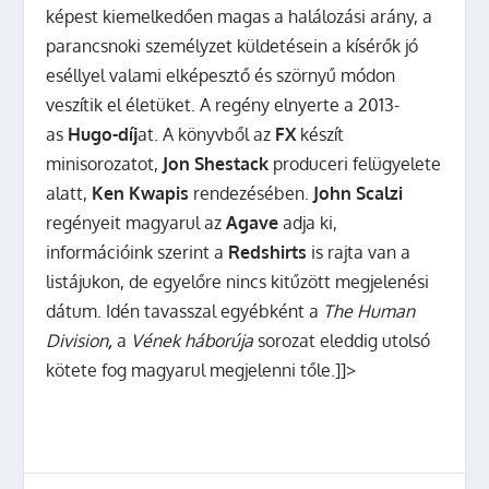
képest kiemelkedően magas a halálozási arány, a
parancsnoki személyzet küldetésein a kísérők jó
eséllyel valami elképesztő és szörnyű módon
veszítik el életüket. A regény elnyerte a 2013-
as
Hugo
-díj
at. A könyvből az
FX
készít
minisorozatot,
Jon Shestack
produceri felügyelete
alatt,
Ken Kwapis
rendezésében.
John Scalzi
regényeit magyarul az
Agave
adja ki,
információink szerint a
Redshirts
is rajta van a
listájukon, de egyelőre nincs kitűzött megjelenési
dátum. Idén tavasszal egyébként a
The Human
Division
,
a
Vének háborúja
sorozat eleddig utolsó
kötete fog magyarul megjelenni tőle.]]>