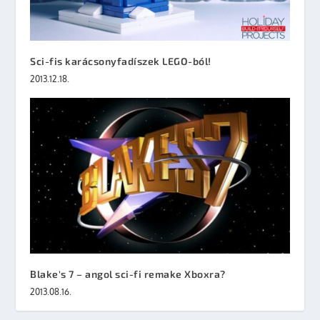
Sci-fis karácsonyfadíszek LEGO-ból!
2013.12.18.
Blake's 7 – angol sci-fi remake Xboxra?
2013.08.16.