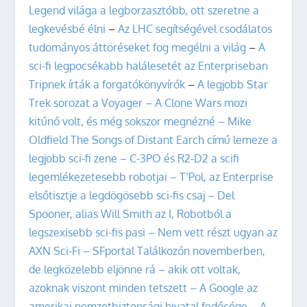
Legend világa a legborzasztóbb, ott szeretne a
legkevésbé élni
–
Az LHC segítségével csodálatos
tudományos áttöréseket fog megélni a világ
–
A
sci-fi legpocsékabb halálesetét az Enterpriseban
Tripnek írták a forgatókönyvírók
–
A legjobb Star
Trek sorozat a Voyager
– A Clone Wars mozi
kitűnő volt, és még sokszor megnézné
– Mike
Oldfield The Songs of Distant Earch című lemeze a
legjobb sci-fi zene
– C-3PO és R2-D2 a scifi
legemlékezetesebb robotjai
– T’Pol, az Enterprise
elsőtisztje a legdögösebb sci-fis csaj
– Del
Spooner, alias Will Smith az I, Robotból a
legszexisebb sci-fis pasi
– Nem vett részt ugyan az
AXN Sci-Fi – SFportal Találkozón novemberben,
de legközelebb eljönne rá – akik ott voltak,
azoknak viszont minden tetszett
– A Google az
amerikai nemzetbiztonsági hivatal fedőcége
– A