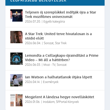
Teljesen új szereplőkkel indítják újra a Star
Trek mozifilmes univerzumát
2026.07.20.
|
Egyéb kategória
A Star Trek: United terve hivatalosan is a
stúdió előtt
2026.06.04.
|
Sorozat
,
Star Trek
Lemondta a Csillagkapu-újraindítást a Prime
Video – Mi áll a háttérben?
2026.06.03.
|
Mozi - TV
,
Sorozat
Ian Watson a halhatatlanok útjára lépett
2026.04.14.
|
Események
Megjelent A lándzsa hegye novelláskötet
2026.01.06.
|
Irodalom
,
SFPortal Könyvek