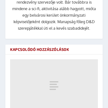
rendezvény szervezője volt. Bár továbbra is
mindene a sci-fi, aktivitása alább hagyott, mióta
egy belvárosi kerület önkormányzati
képviselőjeként dolgozik. Manapság főleg D&D
szerepjátékkal üti el a kevés szabadidejét.
KAPCSOLÓDÓ HOZZÁSZÓLÁSOK