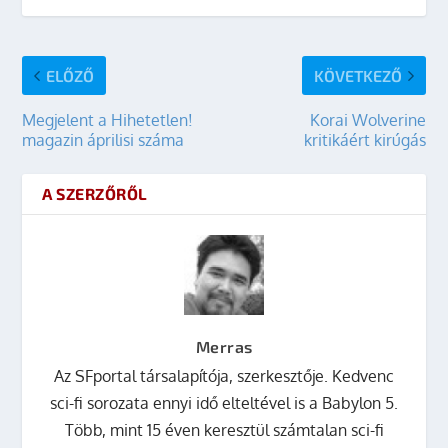
ELŐZŐ
KÖVETKEZŐ
Megjelent a Hihetetlen!
Korai Wolverine
magazin áprilisi száma
kritikáért kirúgás
A SZERZŐRŐL
Merras
Az SFportal társalapítója, szerkesztője. Kedvenc
sci-fi sorozata ennyi idő elteltével is a Babylon 5.
Több, mint 15 éven keresztül számtalan sci-fi