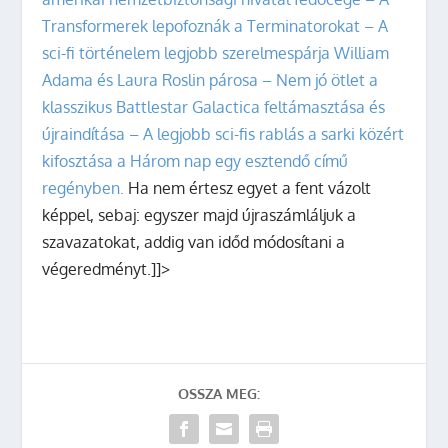
Transformerek lepofoznák a Terminatorokat
– A
sci-fi történelem legjobb szerelmespárja William
Adama és Laura Roslin párosa
– Nem jó ötlet a
klasszikus Battlestar Galactica feltámasztása és
újraindítása
– A legjobb sci-fis rablás a sarki közért
kifosztása a Három nap egy esztendő című
regényben.
Ha nem értesz egyet a fent vázolt
képpel, sebaj: egyszer majd újraszámláljuk a
szavazatokat, addig van időd módosítani a
végeredményt.]]>
OSSZA MEG: