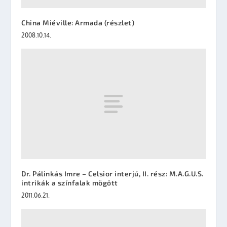
China Miéville: Armada (részlet)
2008.10.14.
Dr. Pálinkás Imre – Celsior interjú, II. rész: M.A.G.U.S.
intrikák a színfalak mögött
2011.06.21.