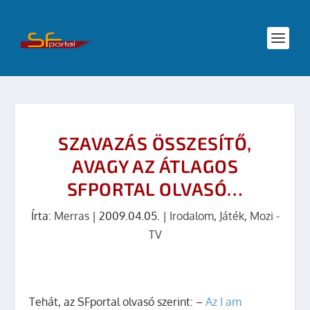
SZAVAZÁS ÖSSZESÍTŐ,
AVAGY AZ ÁTLAGOS
SFPORTAL OLVASÓ…
Írta:
Merras
|
2009.04.05.
|
Irodalom
,
Játék
,
Mozi -
TV
Tehát, az SFportal olvasó szerint: –
Az I am