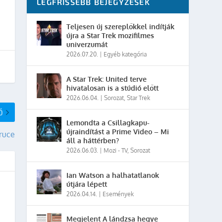
LEGFRISSEBB BEJEGYZÉSEK
Teljesen új szereplőkkel indítják
újra a Star Trek mozifilmes
univerzumát
2026.07.20.
|
Egyéb kategória
A Star Trek: United terve
hivatalosan is a stúdió előtt
2026.06.04.
|
Sorozat
,
Star Trek
Ő
Lemondta a Csillagkapu-
újraindítást a Prime Video – Mi
Bruce
áll a háttérben?
2026.06.03.
|
Mozi - TV
,
Sorozat
Ian Watson a halhatatlanok
útjára lépett
2026.04.14.
|
Események
Megjelent A lándzsa hegye