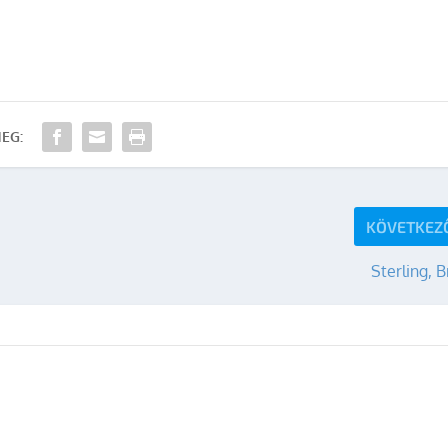
EG:
KÖVETKEZ
Sterling, 