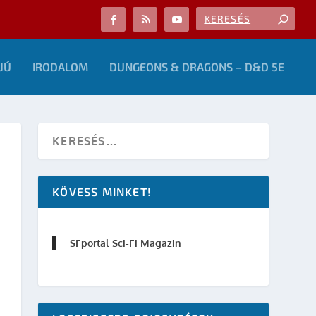
JÚ
IRODALOM
DUNGEONS & DRAGONS – D&D 5E
KÖVESS MINKET!
SFportal Sci-Fi Magazin