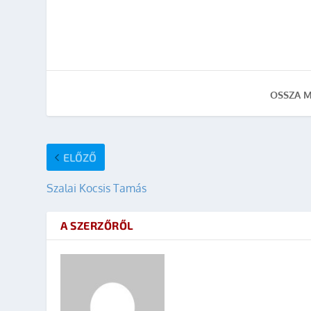
OSSZA M
ELŐZŐ
Szalai Kocsis Tamás
A SZERZŐRŐL