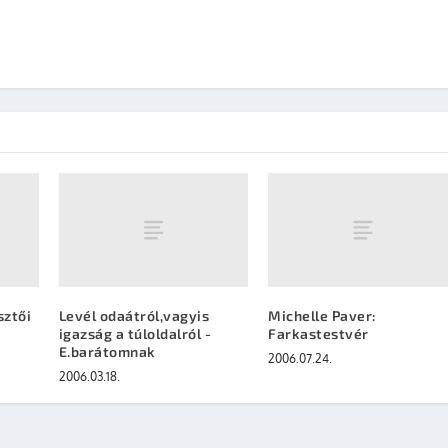
sztői
Levél odaátról,vagyis
Michelle Paver:
igazság a túloldalról -
Farkastestvér
E.barátomnak
2006.07.24.
2006.03.18.