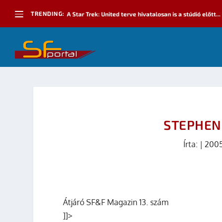
TRENDING:
A Star Trek: United terve hivatalosan is a stúdió előtt...
STEPHEN
Írta:
|
2005
Átjáró SF&F Magazin 13. szám
]]>