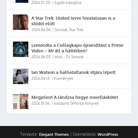
2026.07.20.
|
Egyéb kategória
A Star Trek: United terve hivatalosan is a
stúdió előtt
2026.06.04.
|
Sorozat
,
Star Trek
Lemondta a Csillagkapu-újraindítást a Prime
Video – Mi áll a háttérben?
2026.06.03.
|
Mozi - TV
,
Sorozat
Ian Watson a halhatatlanok útjára lépett
2026.04.14.
|
Események
Megjelent A lándzsa hegye novelláskötet
2026.01.06.
|
Irodalom
,
SFPortal Könyvek
Tervezte:
| Üzemeltető:
Elegant Themes
WordPress