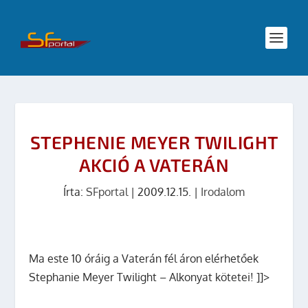
STEPHENIE MEYER TWILIGHT
AKCIÓ A VATERÁN
Írta:
SFportal
|
2009.12.15.
|
Irodalom
Ma este 10 óráig a Vaterán fél áron elérhetőek
Stephanie Meyer Twilight – Alkonyat kötetei!
]]>