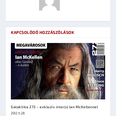
KAPCSOLÓDÓ HOZZÁSZÓLÁSOK
Galaktika 273 – exkluzív interjú Ian McKellennel
2012.11.28.