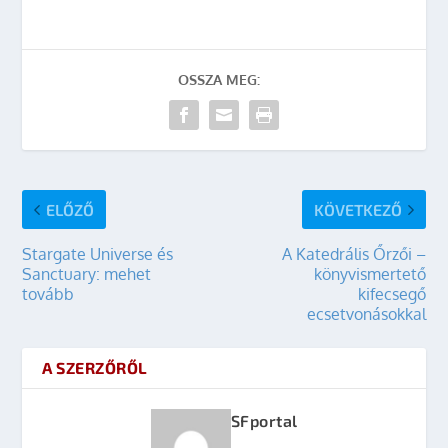
OSSZA MEG:
ELŐZŐ
KÖVETKEZŐ
Stargate Universe és
A Katedrális Őrzői –
Sanctuary: mehet
könyvismertető
tovább
kifecsegő
ecsetvonásokkal
A SZERZŐRŐL
SFportal