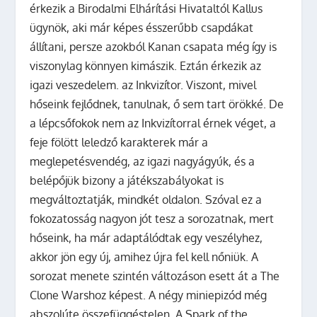
érkezik a Birodalmi Elhárítási Hivataltól Kallus
ügynök, aki már képes ésszerűbb csapdákat
állítani, persze azokból Kanan csapata még így is
viszonylag könnyen kimászik. Eztán érkezik az
igazi veszedelem. az Inkvizítor. Viszont, mivel
hőseink fejlődnek, tanulnak, ő sem tart örökké. De
a lépcsőfokok nem az Inkvizítorral érnek véget, a
feje fölött leledző karakterek már a
meglepetésvendég, az igazi nagyágyúk, és a
belépőjük bizony a játékszabályokat is
megváltoztatják, mindkét oldalon. Szóval ez a
fokozatosság nagyon jót tesz a sorozatnak, mert
hőseink, ha már adaptálódtak egy veszélyhez,
akkor jön egy új, amihez újra fel kell nőniük. A
sorozat menete szintén változáson esett át a The
Clone Warshoz képest. A négy miniepizód még
abszolúte összefüggéstelen. A Spark of the