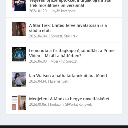
Teljesen új szereplőkkel indítják újra a Star
Trek mozifilmes univerzumát
2026.07.20.
|
Egyéb kategória
A Star Trek: United terve hivatalosan is a
stúdió előtt
2026.06.04.
|
Sorozat
,
Star Trek
Lemondta a Csillagkapu-újraindítást a Prime
Video – Mi áll a háttérben?
2026.06.03.
|
Mozi - TV
,
Sorozat
Ian Watson a halhatatlanok útjára lépett
2026.04.14.
|
Események
Megjelent A lándzsa hegye novelláskötet
2026.01.06.
|
Irodalom
,
SFPortal Könyvek