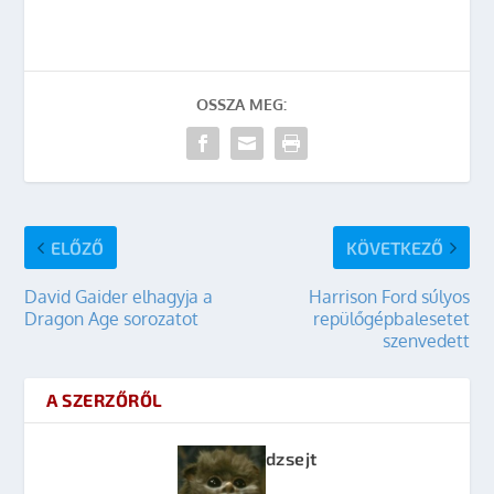
OSSZA MEG:
ELŐZŐ
KÖVETKEZŐ
David Gaider elhagyja a
Harrison Ford súlyos
Dragon Age sorozatot
repülőgépbalesetet
szenvedett
A SZERZŐRŐL
dzsejt