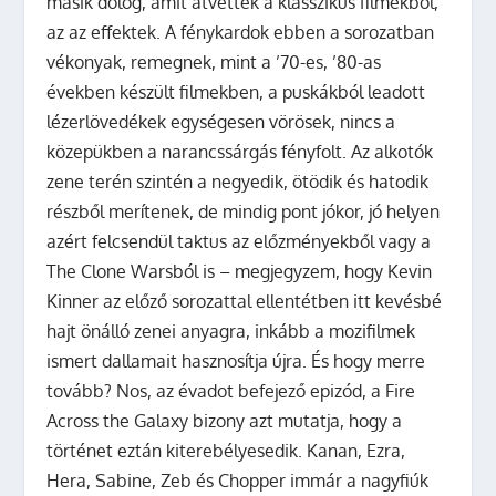
másik dolog, amit átvettek a klasszikus filmekből,
az az effektek. A fénykardok ebben a sorozatban
vékonyak, remegnek, mint a ’70-es, ’80-as
években készült filmekben, a puskákból leadott
lézerlövedékek egységesen vörösek, nincs a
közepükben a narancssárgás fényfolt. Az alkotók
zene terén szintén a negyedik, ötödik és hatodik
részből merítenek, de mindig pont jókor, jó helyen
azért felcsendül taktus az előzményekből vagy a
The Clone Warsból is – megjegyzem, hogy Kevin
Kinner az előző sorozattal ellentétben itt kevésbé
hajt önálló zenei anyagra, inkább a mozifilmek
ismert dallamait hasznosítja újra. És hogy merre
tovább? Nos, az évadot befejező epizód, a Fire
Across the Galaxy bizony azt mutatja, hogy a
történet eztán kiterebélyesedik. Kanan, Ezra,
Hera, Sabine, Zeb és Chopper immár a nagyfiúk