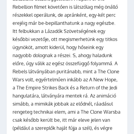
Rebellion filmet követően is látszólag még önálló
részekkel operálunk, de apránként, egy-két perc
erejéig már be-bepillanthatunk a nagy egészbe.
Itt felbukkan a Lázadók Szövetségének egy
későbbi vezetője, ott megismerhetünk egy titkos
ügynököt, amott kiderül, hogy hőseink egy
nagyobb dolognak a részei. S, ahogy haladunk
előre, úgy válik az egész összefüggő folyammá. A
Rebels látványában puritánabb, mint a The Clone
Wars volt, egyértelműen inkább az A New Hope,
a The Empire Strikes Back és a Return of the Jedi
hangulatára, látványára mentek rá. Az animáció
simább, a mimikák jobbak az elődnél, ráadásul
rengeteg technikai elem, ami a The Clone Warsba
csak később került be, itt már eleve jelen van
(például a szereplők haját fújja a szél), és végre