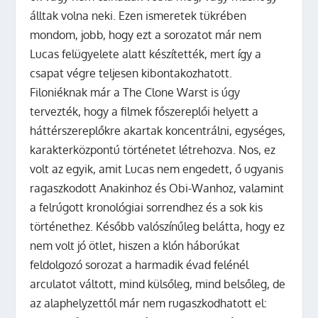
álltak volna neki. Ezen ismeretek tükrében
mondom, jobb, hogy ezt a sorozatot már nem
Lucas felügyelete alatt készítették, mert így a
csapat végre teljesen kibontakozhatott.
Filoniéknak már a The Clone Warst is úgy
tervezték, hogy a filmek főszereplői helyett a
háttérszereplőkre akartak koncentrálni, egységes,
karakterközpontú történetet létrehozva. Nos, ez
volt az egyik, amit Lucas nem engedett, ő ugyanis
ragaszkodott Anakinhoz és Obi-Wanhoz, valamint
a felrúgott kronológiai sorrendhez és a sok kis
történethez. Később valószínűleg belátta, hogy ez
nem volt jó ötlet, hiszen a klón háborúkat
feldolgozó sorozat a harmadik évad felénél
arculatot váltott, mind külsőleg, mind belsőleg, de
az alaphelyzettől már nem rugaszkodhatott el: