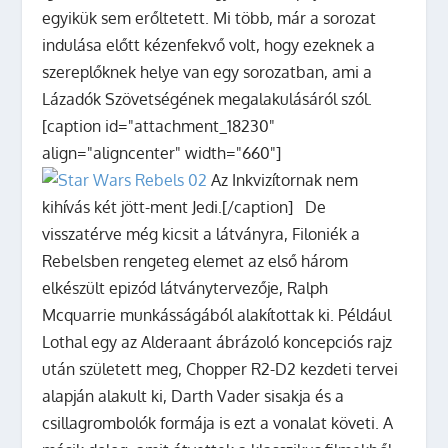
egyikük sem erőltetett. Mi több, már a sorozat
indulása előtt kézenfekvő volt, hogy ezeknek a
szereplőknek helye van egy sorozatban, ami a
Lázadók Szövetségének megalakulásáról szól.
[caption id="attachment_18230"
align="aligncenter" width="660"]
Az Inkvizítornak nem
kihívás két jött-ment Jedi.[/caption] De
visszatérve még kicsit a látványra, Filoniék a
Rebelsben rengeteg elemet az első három
elkészült epizód látványtervezője, Ralph
Mcquarrie munkásságából alakítottak ki. Például
Lothal egy az Alderaant ábrázoló koncepciós rajz
után született meg, Chopper R2-D2 kezdeti tervei
alapján alakult ki, Darth Vader sisakja és a
csillagrombolók formája is ezt a vonalat követi. A