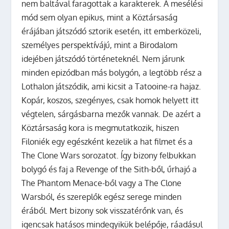
nem baltával faragottak a karakterek. A mesélési
mód sem olyan epikus, mint a Köztársaság
érájában játszódó sztorik esetén, itt emberközeli,
személyes perspektívájú, mint a Birodalom
idejében játszódó történeteknél. Nem járunk
minden epizódban más bolygón, a legtöbb rész a
Lothalon játszódik, ami kicsit a Tatooine-ra hajaz.
Kopár, koszos, szegényes, csak homok helyett itt
végtelen, sárgásbarna mezők vannak. De azért a
Köztársaság kora is megmutatkozik, hiszen
Filoniék egy egészként kezelik a hat filmet és a
The Clone Wars sorozatot. Így bizony felbukkan
bolygó és faj a Revenge of the Sith-ből, űrhajó a
The Phantom Menace-ből vagy a The Clone
Warsból, és szereplők egész serege minden
érából. Mert bizony sok visszatérőnk van, és
igencsak hatásos mindegyikük belépője, ráadásul