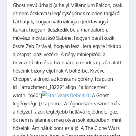
Ghost nevű űrhajó (a helyi Millennium Falcon, csak
ez nem ócskavas) legénységének minden tagjáról.
Láthatjuk, hogyan változik igazi Jedi lovaggá
Kanan, hogyan illeszkedik be a mandalore-i,
művészi indíttatású Sabine, hogyan barátkozik
össze Zeb Ezrával, hogyan lesz Hera egyre inkább
a csapat igazi vezére. A négy miniepizód, a
bevezető film és a tizenhárom rendes epizód alatt
hőseink bizony eljutnak A-ból B-be. Kivéve
Chopper, a droid, az konstans görény. [caption
id="attachment_18229" align="aligncenter"
width="660"]
A Ghost
legénysége.[/caption] A főgonoszok viszont más
a helyzet, azok legfeljebb hullává fejlődnek, igaz,
ők nem is jelennek meg olyan sok epizódban, mint
hőseink. Ám náluk pont ez a jó. A The Clone Wars