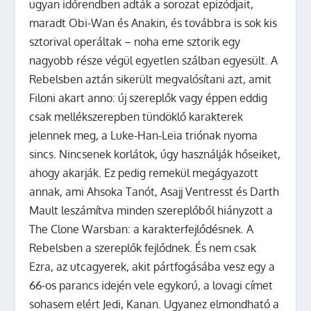
ugyan időrendben adták a sorozat epizódjait,
maradt Obi-Wan és Anakin, és továbbra is sok kis
sztorival operáltak – noha eme sztorik egy
nagyobb része végül egyetlen szálban egyesült. A
Rebelsben aztán sikerült megvalósítani azt, amit
Filoni akart anno: új szereplők vagy éppen eddig
csak mellékszerepben tündöklő karakterek
jelennek meg, a Luke-Han-Leia triónak nyoma
sincs. Nincsenek korlátok, úgy használják hőseiket,
ahogy akarják. Ez pedig remekül megágyazott
annak, ami Ahsoka Tanót, Asajj Ventresst és Darth
Mault leszámítva minden szereplőből hiányzott a
The Clone Warsban: a karakterfejlődésnek. A
Rebelsben a szereplők fejlődnek. És nem csak
Ezra, az utcagyerek, akit pártfogásába vesz egy a
66-os parancs idején vele egykorú, a lovagi címet
sohasem elért Jedi, Kanan. Ugyanez elmondható a