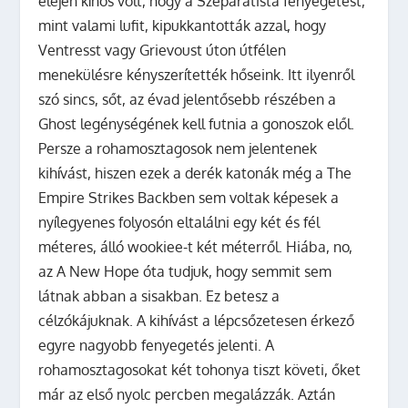
elején kínos volt, hogy a Szeparatista fenyegetést,
mint valami lufit, kipukkantották azzal, hogy
Ventresst vagy Grievoust úton útfélen
menekülésre kényszerítették hőseink. Itt ilyenről
szó sincs, sőt, az évad jelentősebb részében a
Ghost legénységének kell futnia a gonoszok elől.
Persze a rohamosztagosok nem jelentenek
kihívást, hiszen ezek a derék katonák még a The
Empire Strikes Backben sem voltak képesek a
nyílegyenes folyosón eltalálni egy két és fél
méteres, álló wookiee-t két méterről. Hiába, no,
az A New Hope óta tudjuk, hogy semmit sem
látnak abban a sisakban. Ez betesz a
célzókájuknak. A kihívást a lépcsőzetesen érkező
egyre nagyobb fenyegetés jelenti. A
rohamosztagosokat két tohonya tiszt követi, őket
már az első nyolc percben megalázzák. Aztán