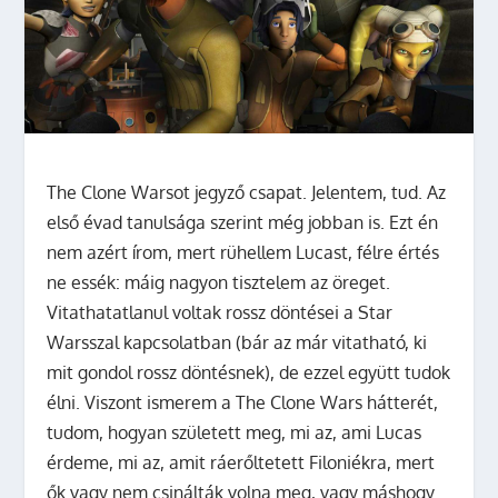
The Clone Warsot jegyző csapat. Jelentem, tud. Az
első évad tanulsága szerint még jobban is. Ezt én
nem azért írom, mert rühellem Lucast, félre értés
ne essék: máig nagyon tisztelem az öreget.
Vitathatatlanul voltak rossz döntései a Star
Warsszal kapcsolatban (bár az már vitatható, ki
mit gondol rossz döntésnek), de ezzel együtt tudok
élni. Viszont ismerem a The Clone Wars hátterét,
tudom, hogyan született meg, mi az, ami Lucas
érdeme, mi az, amit ráerőltetett Filoniékra, mert
ők vagy nem csinálták volna meg, vagy máshogy