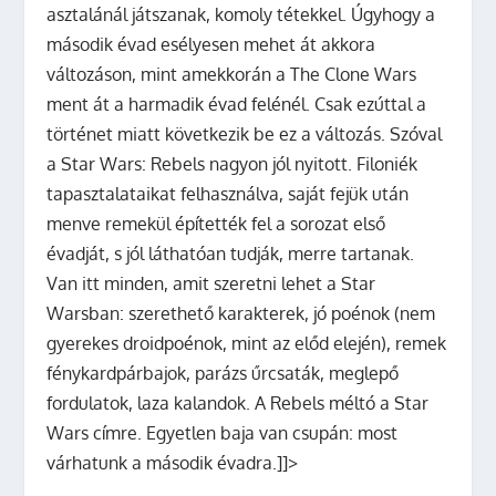
asztalánál játszanak, komoly tétekkel. Úgyhogy a
második évad esélyesen mehet át akkora
változáson, mint amekkorán a The Clone Wars
ment át a harmadik évad felénél. Csak ezúttal a
történet miatt következik be ez a változás. Szóval
a Star Wars: Rebels nagyon jól nyitott. Filoniék
tapasztalataikat felhasználva, saját fejük után
menve remekül építették fel a sorozat első
évadját, s jól láthatóan tudják, merre tartanak.
Van itt minden, amit szeretni lehet a Star
Warsban: szerethető karakterek, jó poénok (nem
gyerekes droidpoénok, mint az előd elején), remek
fénykardpárbajok, parázs űrcsaták, meglepő
fordulatok, laza kalandok. A Rebels méltó a Star
Wars címre. Egyetlen baja van csupán: most
várhatunk a második évadra.]]>