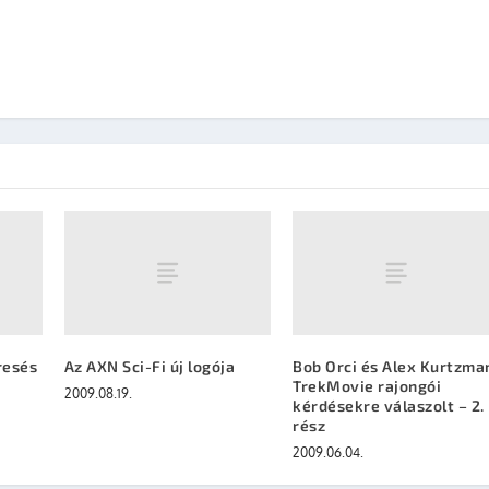
eresés
Az AXN Sci-Fi új logója
Bob Orci és Alex Kurtzma
TrekMovie rajongói
2009.08.19.
kérdésekre válaszolt – 2.
rész
2009.06.04.