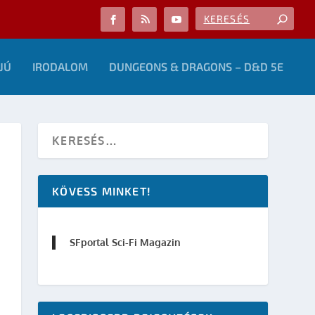
JÚ
IRODALOM
DUNGEONS & DRAGONS – D&D 5E
KÖVESS MINKET!
SFportal Sci-Fi Magazin