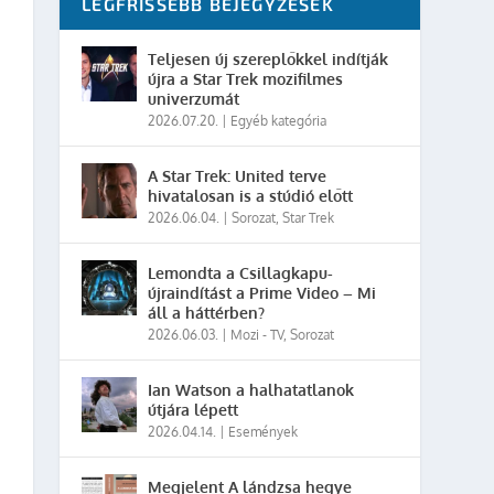
LEGFRISSEBB BEJEGYZÉSEK
Teljesen új szereplőkkel indítják
újra a Star Trek mozifilmes
univerzumát
2026.07.20.
|
Egyéb kategória
A Star Trek: United terve
hivatalosan is a stúdió előtt
2026.06.04.
|
Sorozat
,
Star Trek
Lemondta a Csillagkapu-
újraindítást a Prime Video – Mi
áll a háttérben?
2026.06.03.
|
Mozi - TV
,
Sorozat
Ian Watson a halhatatlanok
útjára lépett
2026.04.14.
|
Események
Megjelent A lándzsa hegye