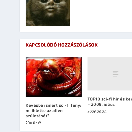
KAPCSOLÓDÓ HOZZÁSZÓLÁSOK
TOP10 sci-fi hír és k
– 2009. július
Kevésbé ismert sci-fi tény:
mi ihlette az alien
2009.08.02.
születését?
2011.07.19.