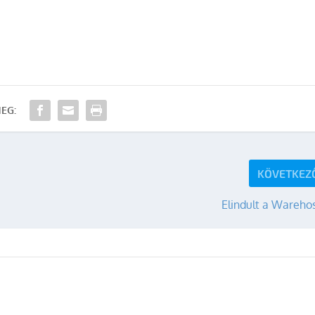
EG:
KÖVETKEZ
Elindult a Wareho