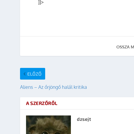
]]>
OSSZA M
ELŐZŐ
Aliens – Az őrjöngő halál kritika
A SZERZŐRŐL
dzsejt