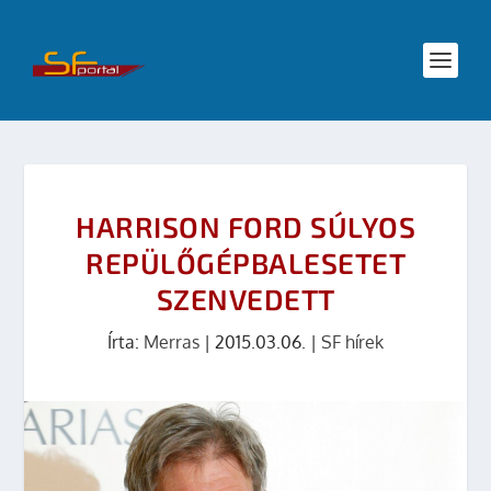
HARRISON FORD SÚLYOS
REPÜLŐGÉPBALESETET
SZENVEDETT
Írta:
Merras
|
2015.03.06.
|
SF hírek