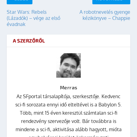
Star Wars: Rebels
A robotnevelés gyenge
(Lázadók) – vége az első
kézikönyve – Chappie
évadnak
A SZERZŐRŐL
Merras
Az SFportal társalapítója, szerkesztője. Kedvenc
sci-fi sorozata ennyi idő elteltével is a Babylon 5.
Több, mint 15 éven keresztül számtalan sci-fi
rendezvény szervezője volt. Bár továbbra is
mindene a sci-fi, aktivitása alább hagyott, mióta