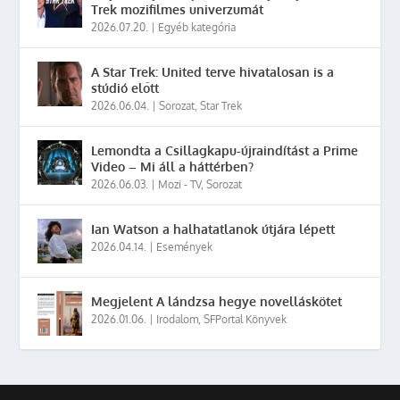
Trek mozifilmes univerzumát
2026.07.20.
|
Egyéb kategória
A Star Trek: United terve hivatalosan is a
stúdió előtt
2026.06.04.
|
Sorozat
,
Star Trek
Lemondta a Csillagkapu-újraindítást a Prime
Video – Mi áll a háttérben?
2026.06.03.
|
Mozi - TV
,
Sorozat
Ian Watson a halhatatlanok útjára lépett
2026.04.14.
|
Események
Megjelent A lándzsa hegye novelláskötet
2026.01.06.
|
Irodalom
,
SFPortal Könyvek