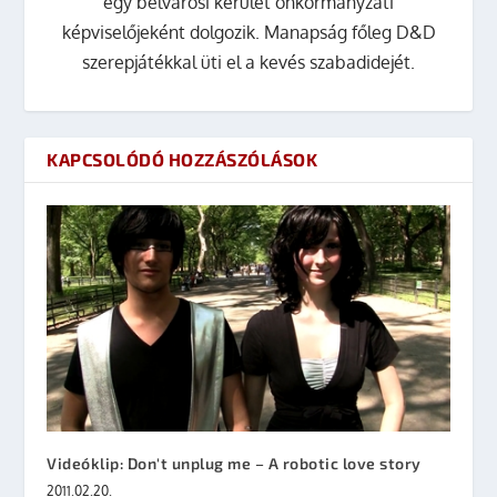
egy belvárosi kerület önkormányzati
képviselőjeként dolgozik. Manapság főleg D&D
szerepjátékkal üti el a kevés szabadidejét.
KAPCSOLÓDÓ HOZZÁSZÓLÁSOK
Videóklip: Don't unplug me – A robotic love story
2011.02.20.