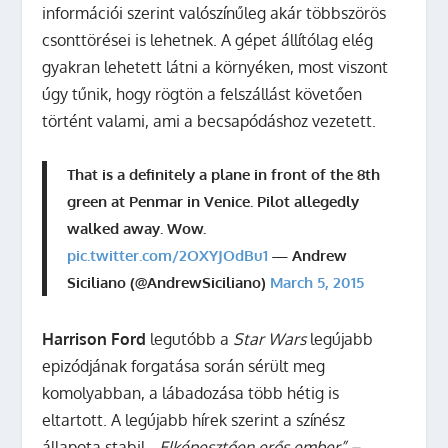
információi szerint valószínűleg akár többszörös
csonttörései is lehetnek. A gépet állítólag elég
gyakran lehetett látni a környéken, most viszont
úgy tűnik, hogy rögtön a felszállást követően
történt valami, ami a becsapódáshoz vezetett.
That is a definitely a plane in front of the 8th
green at Penmar in Venice. Pilot allegedly
walked away. Wow.
pic.twitter.com/2OXYJOdBu1
— Andrew
Siciliano (@AndrewSiciliano)
March 5, 2015
Harrison Ford
legutóbb a
Star Wars
legújabb
epizódjának forgatása során sérült meg
komolyabban, a lábadozása több hétig is
eltartott. A legújabb hírek szerint a színész
állapota stabil.
„Elképesztően erős ember” –