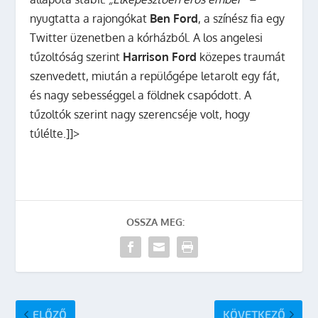
nyugtatta a rajongókat
Ben Ford
, a színész fia egy
Twitter üzenetben a kórházból. A los angelesi
tűzoltóság szerint
Harrison Ford
közepes traumát
szenvedett, miután a repülőgépe letarolt egy fát,
és nagy sebességgel a földnek csapódott. A
tűzoltók szerint nagy szerencséje volt, hogy
túlélte.]]>
OSSZA MEG:
ELŐZŐ
KÖVETKEZŐ