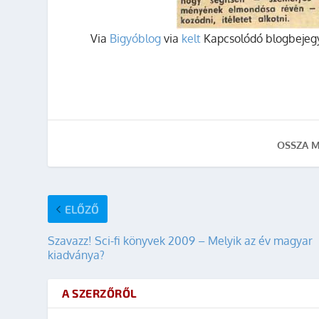
Via
Bigyóblog
via
kelt
Kapcsolódó blogbejeg
OSSZA M
ELŐZŐ
Szavazz! Sci-fi könyvek 2009 – Melyik az év magyar
kiadványa?
A SZERZŐRŐL