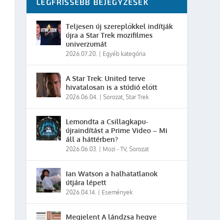
LEGFRISSEBB BEJEGYZÉSEK
Teljesen új szereplőkkel indítják
újra a Star Trek mozifilmes
univerzumát
2026.07.20.
|
Egyéb kategória
A Star Trek: United terve
hivatalosan is a stúdió előtt
2026.06.04.
|
Sorozat
,
Star Trek
Lemondta a Csillagkapu-
újraindítást a Prime Video – Mi
áll a háttérben?
2026.06.03.
|
Mozi - TV
,
Sorozat
Ian Watson a halhatatlanok
útjára lépett
2026.04.14.
|
Események
Megjelent A lándzsa hegye