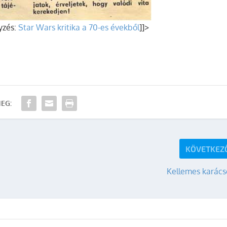
yzés:
Star Wars kritika a 70-es évekből
]]>
EG:
KÖVETKEZ
Kellemes karács