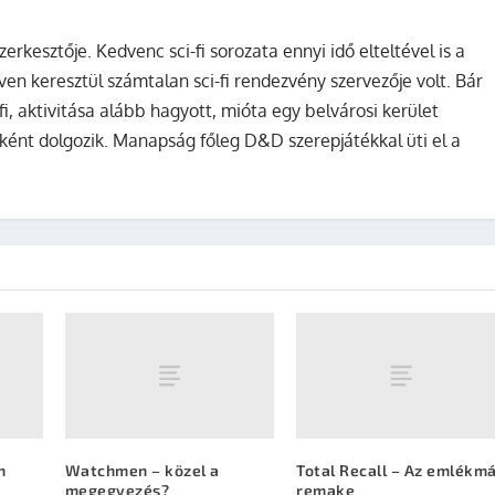
zerkesztője. Kedvenc sci-fi sorozata ennyi idő elteltével is a
ven keresztül számtalan sci-fi rendezvény szervezője volt. Bár
fi, aktivitása alább hagyott, mióta egy belvárosi kerület
ként dolgozik. Manapság főleg D&D szerepjátékkal üti el a
n
Watchmen – közel a
Total Recall – Az emlékm
megegyezés?
remake