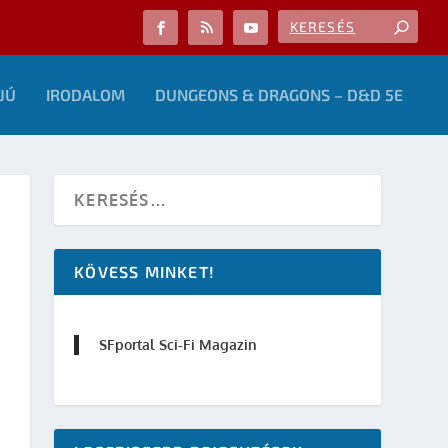
JÚ
IRODALOM
DUNGEONS & DRAGONS – D&D 5E
KÖVESS MINKET!
SFportal Sci-Fi Magazin