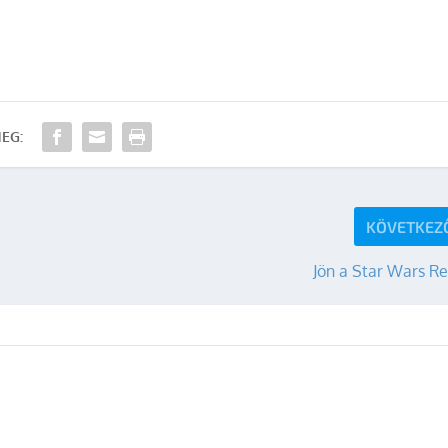
EG:
KÖVETKEZ
Jön a Star Wars R