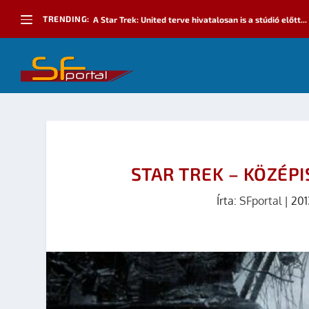
TRENDING:
A Star Trek: United terve hivatalosan is a stúdió előtt...
STAR TREK – KÖZÉP
Írta:
SFportal
|
201