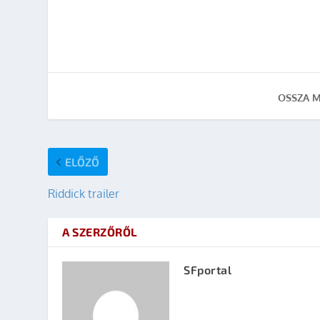
OSSZA M
ELŐZŐ
Riddick trailer
A SZERZŐRŐL
SFportal