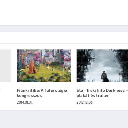
r
Filmkritika: A futurológiai
Star Trek: Into Darkness 
kongresszus
plakát és trailer
2014.01.31.
2012.12.06.