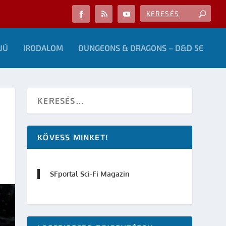
JÚ
IRODALOM
DUNGEONS & DRAGONS – D&D 5E
KÖVESS MINKET!
SFportal Sci-Fi Magazin