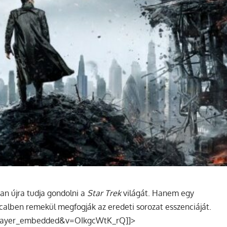
san újra tudja gondolni a
Star Trek
világát. Hanem egy
icalben remekül megfogják az eredeti sorozat esszenciáját.
player_embedded&v=OIkgcWtK_rQ]]>