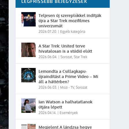
LEGFRISSEBB BEJEGYZÉSEK
Teljesen új szereplőkkel indítják
újra a Star Trek mozifilmes
univerzumát
2026.07.20.
|
Egyéb kategória
A Star Trek: United terve
hivatalosan is a stúdió előtt
2026.06.04.
|
Sorozat
,
Star Trek
Lemondta a Csillagkapu-
újraindítást a Prime Video – Mi
áll a háttérben?
2026.06.03.
|
Mozi - TV
,
Sorozat
Ian Watson a halhatatlanok
útjára lépett
2026.04.14.
|
Események
Megjelent A lándzsa hegye