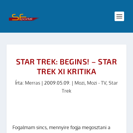
STAR TREK: BEGINS! – STAR
TREK XI KRITIKA
Írta:
Merras
|
2009.05.09.
|
Mozi
,
Mozi - TV
,
Star
Trek
Fogalmam sincs, mennyire fogja megosztani a