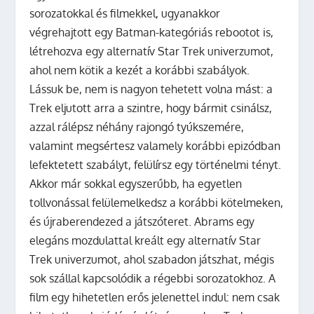
sorozatokkal és filmekkel, ugyanakkor
végrehajtott egy Batman-kategóriás rebootot is,
létrehozva egy alternatív Star Trek univerzumot,
ahol nem kötik a kezét a korábbi szabályok.
Lássuk be, nem is nagyon tehetett volna mást: a
Trek eljutott arra a szintre, hogy bármit csinálsz,
azzal rálépsz néhány rajongó tyúkszemére,
valamint megsértesz valamely korábbi epizódban
lefektetett szabályt, felülírsz egy történelmi tényt.
Akkor már sokkal egyszerűbb, ha egyetlen
tollvonással felülemelkedsz a korábbi kötelmeken,
és újraberendezed a játszóteret. Abrams egy
elegáns mozdulattal kreált egy alternatív Star
Trek univerzumot, ahol szabadon játszhat, mégis
sok szállal kapcsolódik a régebbi sorozatokhoz. A
film egy hihetetlen erős jelenettel indul: nem csak