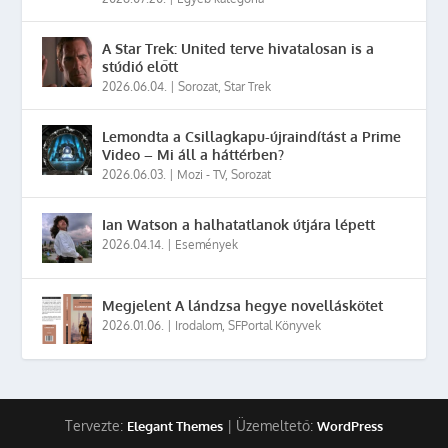
A Star Trek: United terve hivatalosan is a
stúdió előtt
2026.06.04.
|
Sorozat
,
Star Trek
Lemondta a Csillagkapu-újraindítást a Prime
Video – Mi áll a háttérben?
2026.06.03.
|
Mozi - TV
,
Sorozat
Ian Watson a halhatatlanok útjára lépett
2026.04.14.
|
Események
Megjelent A lándzsa hegye novelláskötet
2026.01.06.
|
Irodalom
,
SFPortal Könyvek
Tervezte:
| Üzemeltető:
Elegant Themes
WordPress