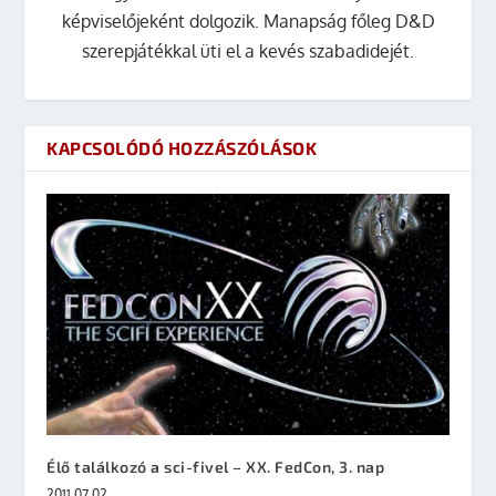
képviselőjeként dolgozik. Manapság főleg D&D
szerepjátékkal üti el a kevés szabadidejét.
KAPCSOLÓDÓ HOZZÁSZÓLÁSOK
Élő találkozó a sci-fivel – XX. FedCon, 3. nap
2011.07.02.