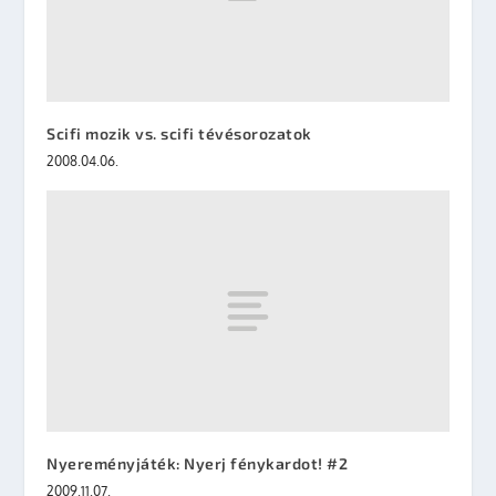
Scifi mozik vs. scifi tévésorozatok
2008.04.06.
Nyereményjáték: Nyerj fénykardot! #2
2009.11.07.