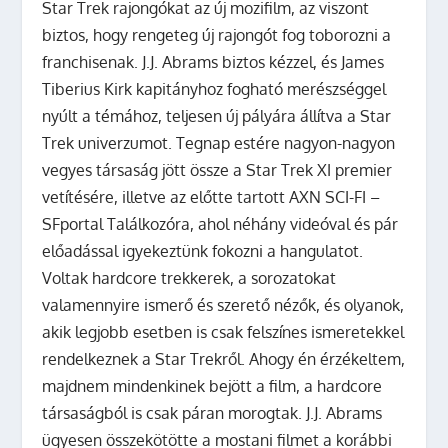
Star Trek rajongókat az új mozifilm, az viszont
biztos, hogy rengeteg új rajongót fog toborozni a
franchisenak. J.J. Abrams biztos kézzel, és James
Tiberius Kirk kapitányhoz fogható merészséggel
nyúlt a témához, teljesen új pályára állítva a Star
Trek univerzumot.
Tegnap estére nagyon-nagyon
vegyes társaság jött össze a Star Trek XI premier
vetítésére, illetve az előtte tartott AXN SCI-FI –
SFportal Találkozóra, ahol néhány videóval és pár
előadással igyekeztünk fokozni a hangulatot.
Voltak hardcore trekkerek, a sorozatokat
valamennyire ismerő és szerető nézők, és olyanok,
akik legjobb esetben is csak felszínes ismeretekkel
rendelkeznek a Star Trekről. Ahogy én érzékeltem,
majdnem mindenkinek bejött a film, a hardcore
társaságból is csak páran morogtak. J.J. Abrams
ügyesen összekötötte a mostani filmet a korábbi