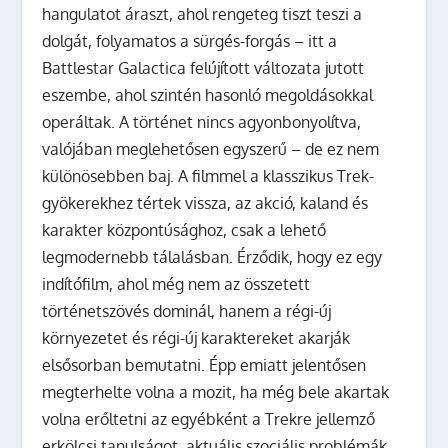
hangulatot áraszt, ahol rengeteg tiszt teszi a
dolgát, folyamatos a sürgés-forgás – itt a
Battlestar Galactica felújított változata jutott
eszembe, ahol szintén hasonló megoldásokkal
operáltak. A történet nincs agyonbonyolítva,
valójában meglehetősen egyszerű – de ez nem
különösebben baj. A filmmel a klasszikus Trek-
gyökerekhez tértek vissza, az akció, kaland és
karakter központúsághoz, csak a lehető
legmodernebb tálalásban. Érződik, hogy ez egy
indítófilm, ahol még nem az összetett
történetszövés dominál, hanem a régi-új
környezetet és régi-új karaktereket akarják
elsősorban bemutatni. Épp emiatt jelentősen
megterhelte volna a mozit, ha még bele akartak
volna erőltetni az egyébként a Trekre jellemző
erkölcsi tanulságot, aktuális szociális problémák