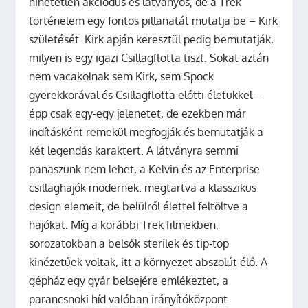
hihetetlen akciódús és látványos, de a Trek
történelem egy fontos pillanatát mutatja be – Kirk
születését. Kirk apján keresztül pedig bemutatják,
milyen is egy igazi Csillagflotta tiszt. Sokat aztán
nem vacakolnak sem Kirk, sem Spock
gyerekkorával és Csillagflotta előtti életükkel –
épp csak egy-egy jelenetet, de ezekben már
indításként remekül megfogják és bemutatják a
két legendás karaktert. A látványra semmi
panaszunk nem lehet, a Kelvin és az Enterprise
csillaghajók modernek: megtartva a klasszikus
design elemeit, de belülről élettel feltöltve a
hajókat. Míg a korábbi Trek filmekben,
sorozatokban a belsők sterilek és tip-top
kinézetűek voltak, itt a környezet abszolút élő. A
gépház egy gyár belsejére emlékeztet, a
parancsnoki híd valóban irányítóközpont