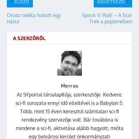
ELŐZŐ
KÖVETKEZŐ
Orosz rakéta hullott egy
Spock 'n' Roll! – A Star
házra
Trek a popzenében
A SZERZŐRŐL
Merras
Az SFportal társalapítója, szerkesztője. Kedvenc
sci-fi sorozata ennyi idő elteltével is a Babylon 5.
Több, mint 15 éven keresztül számtalan sci-fi
rendezvény szervezője volt. Bár továbbra is
mindene a sci-fi, aktivitása alább hagyott, mióta
egy belvárosi kerület önkormányzati