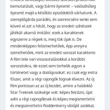
bemutatását, vagy bármi ilyesmit – valószínűleg
ilyesmit majd a későbbi epizódoktól várhatunk. A
szereplőgárda parádés, és szerencsére senki sem
követi el azt a hibát, hogy az eredeti színészek
játékát akarná imitálni: ezek a karakterek
egyszerre a régiek is, meg tök újak is. De
mindenképpen felismerhetőek, épp annyira
szerethetőek, mint az eredeti sorozat karakterei.
A film tele van visszautalásokkal a korábbi
sorozatokra, de ezzel sem terhelik agyon a
történetet vagy a dialógusokat: ez csak egy extra
fűszer, amit a régi rajongók fognak élvezni. Az új
film pontosan az az új kezdet, amire a haldokló
Star Treknek szüksége volt: képes felrázni, újat
adni a régi rajongóknak és képes megismertetni
és megszerettetni Roddenberry vízióját azokkal,