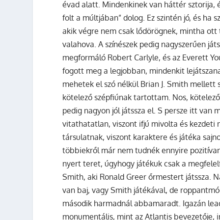
évad alatt. Mindenkinek van háttér sztorija
folt a múltjában” dolog. Ez szintén jó, és h
akik végre nem csak lődörögnek, mintha ott 
valahova. A színészek pedig nagyszerűen játs
megformáló Robert Carlyle, és az Everett You
fogott meg a legjobban, mindenkit lejátsza
mehetek el szó nélkül Brian J. Smith mellet
kötelező szépfiúnak tartottam. Nos, kötelező 
pedig nagyon jól játssza el. S persze itt van
vitathatatlan, viszont ifjú mivolta és kezdeti 
társulatnak, viszont karaktere és játéka saj
többiekről már nem tudnék ennyire pozitíva
nyert teret, úgyhogy játékuk csak a megfelelt
Smith, aki Ronald Greer őrmestert játssza. 
van baj, vagy Smith játékával, de roppantmód 
második harmadnál abbamaradt. Igazán lea
monumentális, mint az Atlantis bevezetője, 