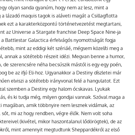
n egy olyan sanda gyanúm, hogy nem az lesz, mint a
a lázadó maquis tagok is aláveti magát a Csillagflotta
nek ezt a karakterközpontú történetvezetést megtartani,
erint az Universe a Stargate franchise Deep Space Nine-ja
t a Battlestar Galactica érfelvágós nyomottságát fogja
tétebb, mint az eddigi két szériáé, mégsem közelíti meg a
l, annak a sötétebb részeit idézi. Megvan benne a humor,
ja, de szerencsére néha becsúszik mástól is egy-egy poén,
og be az ifjú Eli-hoz. Ugyanakkor a Destiny díszletei már
en elviszi a sötétebb irányvonal felé a hangulatot. Ezt
isszal szemben a Destiny egy halom ócskavas. Lyukak
ás, és ki tudja még, milyen gondjai vannak. Szóval maga a
ejti magában, amik többnyire nem lesznek vidámak, az
, sőt, mi az hogy rendben, végre élők. Nem volt soha
ereivel (kivétel, mikor haszontalanul lődörögtek), de az
kről, mint amennyit megtudtunk Sheppardékról az első