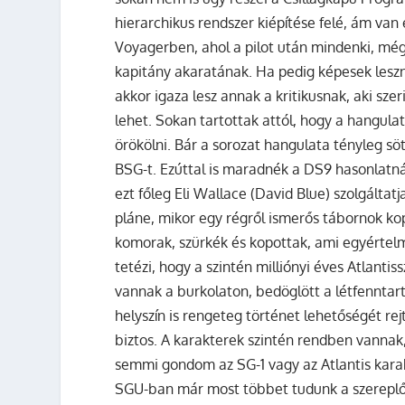
hierarchikus rendszer kiépítése felé, ám va
Voyagerben, ahol a pilot után mindenki, még 
kapitány akaratának. Ha pedig képesek lesz
akkor igaza lesz annak a kritikusnak, aki sz
lehet. Sokan tartottak attól, hogy a hangula
örökölni. Bár a sorozat hangulata tényleg sö
BSG-t. Ezúttal is maradnék a DS9 hasonlatná
ezt főleg Eli Wallace (David Blue) szolgáltat
pláne, mikor egy régről ismerős tábornok kop
komorak, szürkék és kopottak, ami egyértelmű
tetézi, hogy a szintén milliónyi éves Atlant
vannak a burkolaton, bedöglött a létfenntart
helyszín is rengeteg történet lehetőségét r
biztos. A karakterek szintén rendben vannak
semmi gondom az SG-1 vagy az Atlantis karakt
SGU-ban már most többet tudunk a szereplő