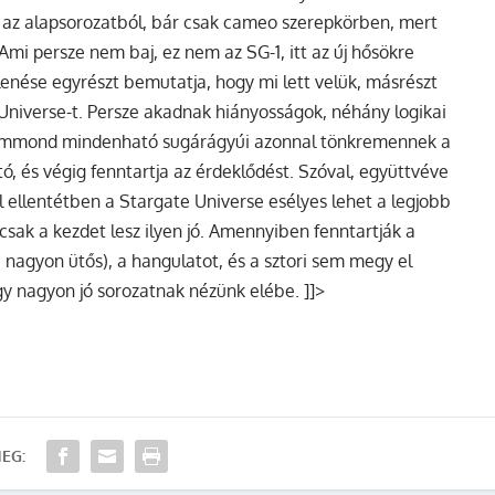
ik az alapsorozatból, bár csak cameo szerepkörben, mert
 Ami persze nem baj, ez nem az SG-1, itt az új hősökre
lenése egyrészt bemutatja, hogy mi lett velük, másrészt
 Universe-t. Persze akadnak hiányosságok, néhány logikai
 Hammond mindenható sugárágyúi azonnal tönkremennek a
 és végig fenntartja az érdeklődést. Szóval, együttvéve
 ellentétben a Stargate Universe esélyes lehet a legjobb
sak a kezdet lesz ilyen jó. Amennyiben fenntartják a
 nagyon ütős), a hangulatot, és a sztori sem megy el
gy nagyon jó sorozatnak nézünk elébe. ]]>
EG: