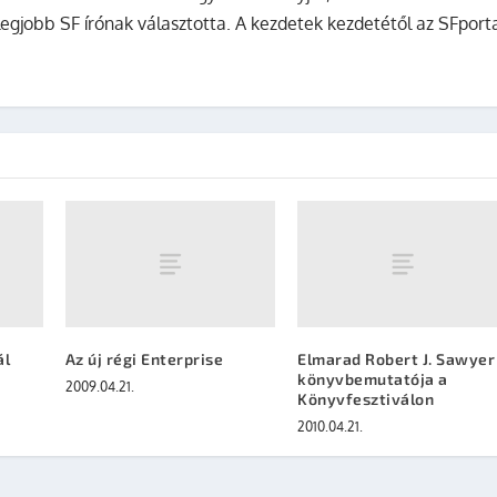
legjobb SF írónak választotta. A kezdetek kezdetétől az SFport
ál
Az új régi Enterprise
Elmarad Robert J. Sawyer
könyvbemutatója a
2009.04.21.
Könyvfesztiválon
2010.04.21.