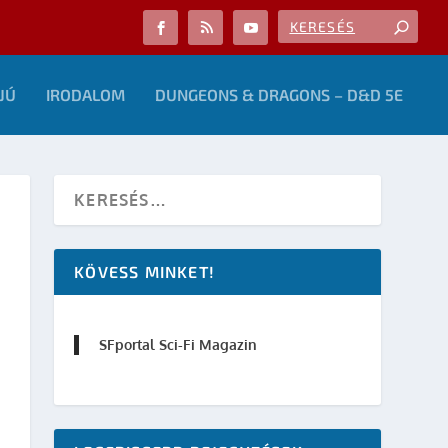
JÚ
IRODALOM
DUNGEONS & DRAGONS – D&D 5E
KÖVESS MINKET!
SFportal Sci-Fi Magazin