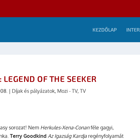
KEZDŐLAP
INTER
 LEGEND OF THE SEEKER
.08.
|
Díjak és pályázatok
,
Mozi - TV
,
TV
antasy sorozat! Nem
Herkules-Xena-Conan
féle gagyi,
unka.
Terry Goodkind
Az Igazság Kardja
regényfolyamát