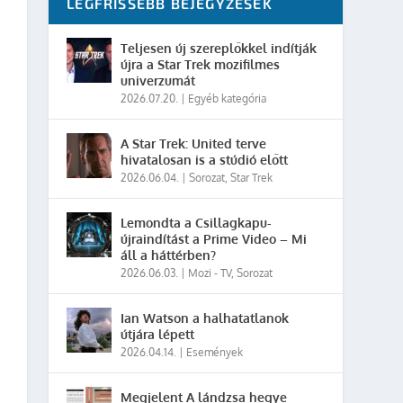
LEGFRISSEBB BEJEGYZÉSEK
Teljesen új szereplőkkel indítják
újra a Star Trek mozifilmes
univerzumát
2026.07.20.
|
Egyéb kategória
A Star Trek: United terve
hivatalosan is a stúdió előtt
2026.06.04.
|
Sorozat
,
Star Trek
Lemondta a Csillagkapu-
újraindítást a Prime Video – Mi
áll a háttérben?
2026.06.03.
|
Mozi - TV
,
Sorozat
Ian Watson a halhatatlanok
útjára lépett
2026.04.14.
|
Események
Megjelent A lándzsa hegye