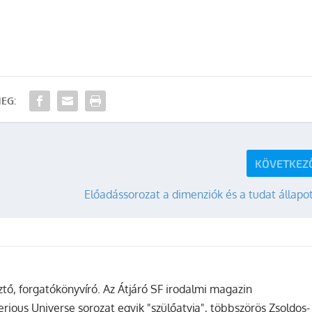
EG:
KÖVETKEZ
Előadássorozat a dimenziók és a tudat állapo
sztő, forgatókönyvíró. Az Átjáró SF irodalmi magazin
terious Universe sorozat egyik "szülőatyja", többszörös Zsoldos-