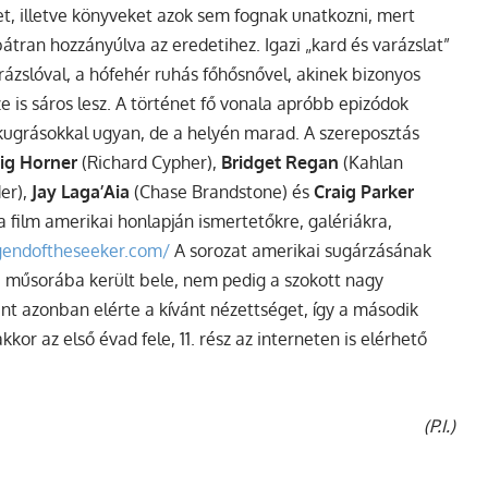
vet, illetve könyveket azok sem fognak unatkozni, mert
átran hozzányúlva az eredetihez. Igazi „kard és varázslat”
arázslóval, a hófehér ruhás főhősnővel, akinek bizonyos
e is sáros lesz. A történet fő vonala apróbb epizódok
akugrásokkal ugyan, de a helyén marad.
A szereposztás
ig Horner
(Richard Cypher),
Bridget Regan
(Kahlan
der),
Jay Laga’Aia
(Chase Brandstone) és
Craig Parker
a film amerikai honlapján ismertetőkre, galériákra,
gendoftheseeker.com/
A sorozat amerikai sugárzásának
i műsorába került bele, nem pedig a szokott nagy
int azonban elérte a kívánt nézettséget, így a második
or az első évad fele, 11. rész az interneten is elérhető
(P.I.)