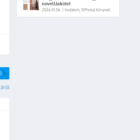
novelláskötet
2026.01.06.
|
Irodalom
,
SFPortal Könyvek
Ő
táról