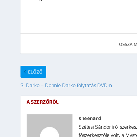
OSSZA M
ELŐZŐ
S. Darko – Donnie Darko folytatás DVD-n
A SZERZŐRŐL
sheenard
Szélesi Sándor író, szerke
főszerkesztője volt, a Mys