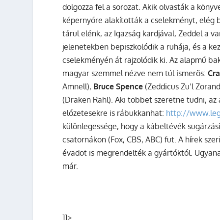
dolgozza fel a sorozat. Akik olvasták a köny
képernyőre alakították a cselekményt, elég b
tárul elénk, az Igazság kardjával, Zeddel a v
jelenetekben bepiszkolódik a ruhája, és a kez
cselekményén át rajzolódik ki. Az alapmű b
magyar szemmel nézve nem túl ismerõs:
Cra
Amnell),
Bruce Spence
(Zeddicus Zu’l Zoran
(Draken Rahl). Aki többet szeretne tudni, az 
előzetesekre is rábukkanhat:
http://www.le
különlegessége, hogy a kábeltévék sugárzás
csatornákon (Fox, CBS, ABC) fut. A hírek szer
évadot is megrendelték a gyártóktól. Ugyanakk
már.
]]>