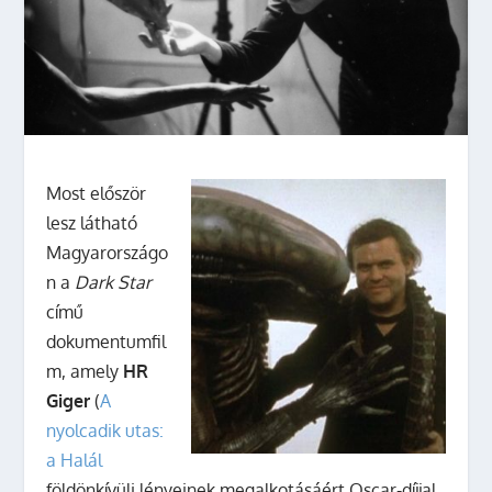
Most először
lesz látható
Magyarországo
n a
Dark Star
című
dokumentumfil
m, amely
HR
Giger
(
A
nyolcadik utas:
a Halál
földönkívüli lényeinek megalkotásáért Oscar-díjjal