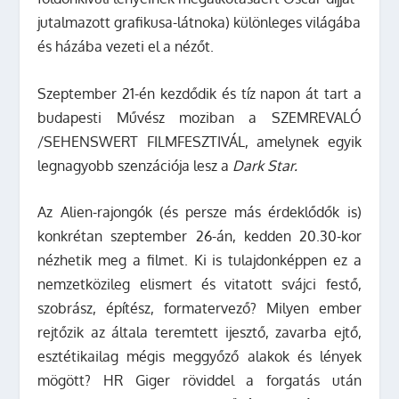
jutalmazott grafikusa-látnoka) különleges világába
és házába vezeti el a nézőt.
Szeptember 21
-én kezdődik és tíz napon át tart
a
budapesti Művész moziban a SZEMREVALÓ
/SEHENSWERT FILMFESZTIVÁL,
a
melynek egyik
legnagyobb szenzációja
lesz a
Dark Star.
Az Alien-rajongók (és persze más érdeklődők is)
konkrétan s
zeptember 26-án, kedden 20.30-kor
nézhetik meg
a
filmet
.
Ki is tulajdonképpen ez a
nemzetközileg elismert és vitatott svájci festő,
szobrász, építész, formatervező? Milyen ember
rejtőzik az általa teremtett ijesztő, zavarba ejtő,
esztétikailag mégis meggyőző alakok és lények
mögött? HR Giger röviddel a forgatás után