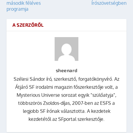
második féléves
Írószövetségben
programja
A SZERZŐRŐL
sheenard
Szélesi Sándor író, szerkesztő, forgatókönyvíró. Az
Átjáró SF irodalmi magazin főszerkesztője volt, a
Mysterious Universe sorozat egyik "szülőatyja",
többszörös Zsoldos-díjas, 2007-ben az ESFS a
legjobb SF írónak választotta. A kezdetek
kezdetétől az SFportal szerkesztője.