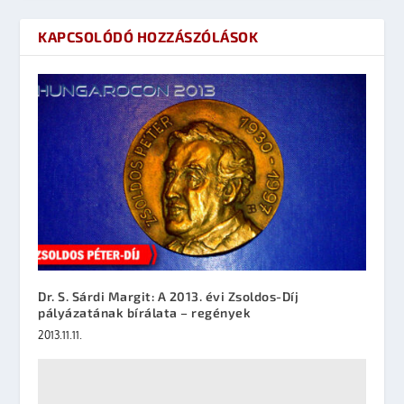
KAPCSOLÓDÓ HOZZÁSZÓLÁSOK
Dr. S. Sárdi Margit: A 2013. évi Zsoldos-Díj
pályázatának bírálata – regények
2013.11.11.