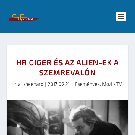
HR GIGER ÉS AZ ALIEN-EK A
SZEMREVALÓN
Írta:
sheenard
|
2017.09.21.
|
Események
,
Mozi - TV