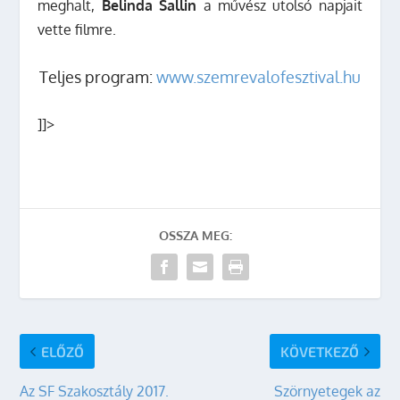
meghalt,
Belinda Sallin
a művész utolsó napjait
vette filmre.
Teljes program:
www.szemrevalofesztival.hu
]]>
OSSZA MEG:
ELŐZŐ
KÖVETKEZŐ
Az SF Szakosztály 2017.
Szörnyetegek az