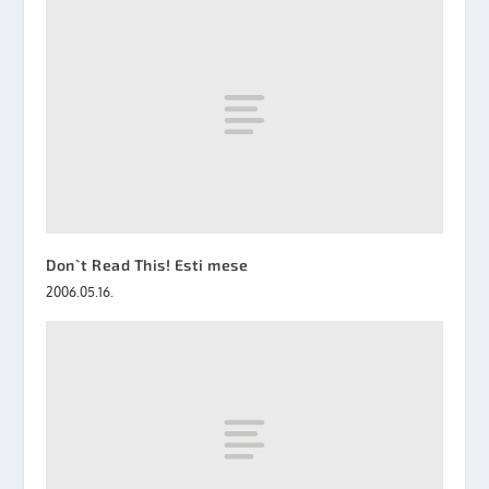
Don`t Read This! Esti mese
2006.05.16.