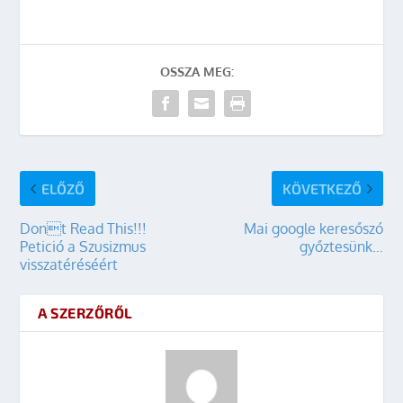
OSSZA MEG:
ELŐZŐ
KÖVETKEZŐ
Dont Read This!!!
Mai google keresőszó
Petició a Szusizmus
győztesünk…
visszatéréséért
A SZERZŐRŐL