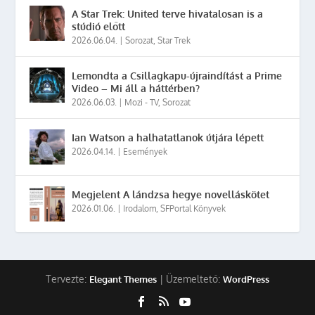
A Star Trek: United terve hivatalosan is a
stúdió előtt
2026.06.04.
|
Sorozat
,
Star Trek
Lemondta a Csillagkapu-újraindítást a Prime
Video – Mi áll a háttérben?
2026.06.03.
|
Mozi - TV
,
Sorozat
Ian Watson a halhatatlanok útjára lépett
2026.04.14.
|
Események
Megjelent A lándzsa hegye novelláskötet
2026.01.06.
|
Irodalom
,
SFPortal Könyvek
Tervezte:
| Üzemeltető:
Elegant Themes
WordPress