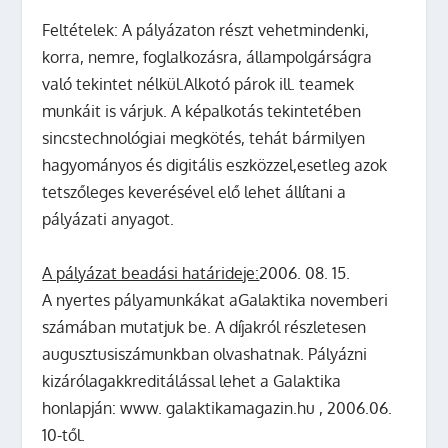
Feltételek:
A pályázaton részt vehetmindenki,
korra, nemre, foglalkozásra, állampolgárságra
való tekintet nélkül.Alkotó párok ill. teamek
munkáit is várjuk.
A képalkotás tekintetében
sincstechnológiai megkötés, tehát bármilyen
hagyományos és digitális eszközzel,esetleg azok
tetszőleges keverésével elő lehet állítani a
pályázati anyagot.
A pályázat beadási határideje:
2006. 08. 15.
A nyertes pályamunkákat aGalaktika novemberi
számában mutatjuk be.
A díjakról részletesen
augusztusiszámunkban olvashatnak.
Pályázni
kizárólagakkreditálással lehet a Galaktika
honlapján: www. galaktikamagazin.hu ,
2006.06.
10
-től.