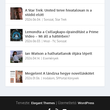
A Star Trek: United terve hivatalosan is a
stúdió előtt
2026.06.04.
|
Sorozat
,
Star Trek
Lemondta a Csillagkapu-újraindítást a Prime
Video – Mi áll a háttérben?
2026.06.03.
|
Mozi - TV
,
Sorozat
Ian Watson a halhatatlanok útjára lépett
2026.04.14.
|
Események
Megjelent A lándzsa hegye novelláskötet
2026.01.06.
|
Irodalom
,
SFPortal Könyvek
Tervezte:
| Üzemeltető:
Elegant Themes
WordPress