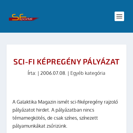
SCI-FI KÉPREGÉNY PÁLYÁZAT
Írta:
|
2006.07.08.
|
Egyéb kategória
A Galaktika Magazin ismét sci-fiképregény rajzoló
pályázatot hirdet.
A pályázatban nincs
témamegkötés, de csak színes, színezett
pályamunkákat zsűrizünk.