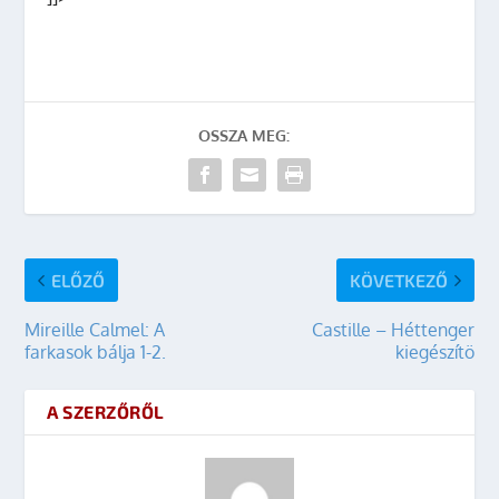
OSSZA MEG:
ELŐZŐ
KÖVETKEZŐ
Mireille Calmel: A
Castille – Héttenger
farkasok bálja 1-2.
kiegészítö
A SZERZŐRŐL