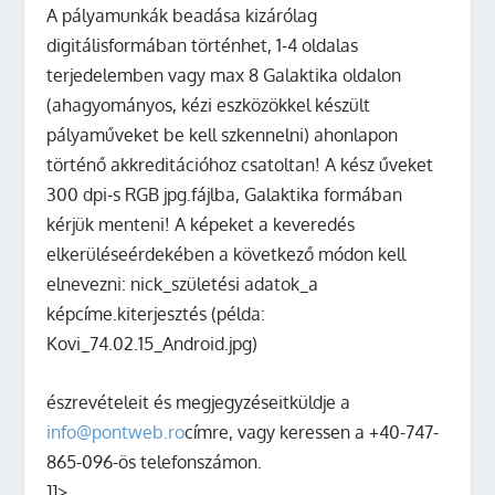
A pályamunkák beadása kizárólag
digitálisformában történhet, 1-4 oldalas
terjedelemben vagy max 8 Galaktika oldalon
(ahagyományos, kézi eszközökkel készült
pályaműveket be kell szkennelni) ahonlapon
történő akkreditációhoz csatoltan! A kész űveket
300 dpi-s RGB jpg.fájlba, Galaktika formában
kérjük menteni! A képeket a keveredés
elkerüléseérdekében a következő módon kell
elnevezni: nick_születési adatok_a
képcíme.kiterjesztés (példa:
Kovi_74.02.15_Android.jpg)
észrevételeit és megjegyzéseitküldje a
info@pontweb.ro
címre, vagy keressen a +40-747-
865-096-ös telefonszámon.
]]>