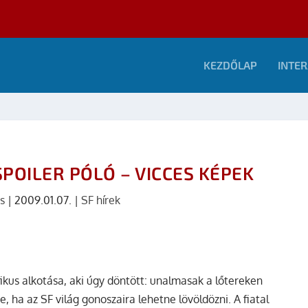
KEZDŐLAP
INTER
 SPOILER PÓLÓ – VICCES KÉPEK
s
|
2009.01.07.
|
SF hírek
fikus alkotása, aki úgy döntött: unalmasak a lőtereken
e, ha az SF világ gonoszaira lehetne lövöldözni. A fiatal