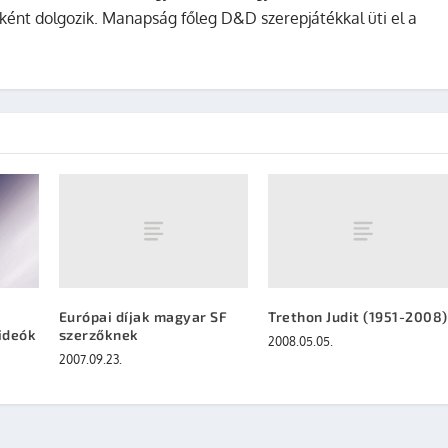
ként dolgozik. Manapság főleg D&D szerepjátékkal üti el a
Európai díjak magyar SF
Trethon Judit (1951-2008)
szerzőknek
ideók
2008.05.05.
2007.09.23.