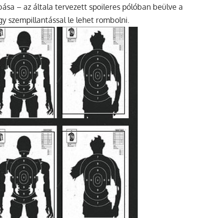
ása – az általa tervezett spoileres pólóban beülve a
y szempillantással le lehet rombolni.