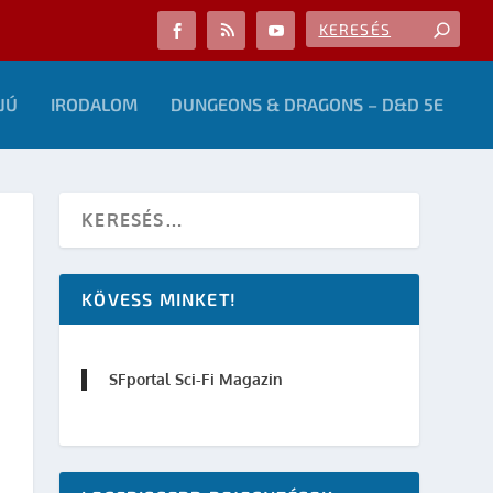
JÚ
IRODALOM
DUNGEONS & DRAGONS – D&D 5E
KÖVESS MINKET!
SFportal Sci-Fi Magazin