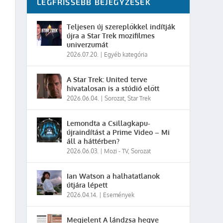
LEGFRISSEBB BEJEGYZÉSEK
Teljesen új szereplőkkel indítják
újra a Star Trek mozifilmes
univerzumát
2026.07.20.
|
Egyéb kategória
A Star Trek: United terve
hivatalosan is a stúdió előtt
2026.06.04.
|
Sorozat
,
Star Trek
Lemondta a Csillagkapu-
újraindítást a Prime Video – Mi
áll a háttérben?
2026.06.03.
|
Mozi - TV
,
Sorozat
Ian Watson a halhatatlanok
útjára lépett
2026.04.14.
|
Események
Megjelent A lándzsa hegye