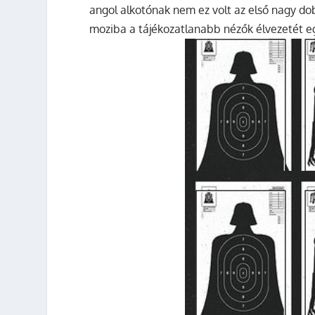
angol alkotónak nem ez volt az első nagy dob
moziba a tájékozatlanabb nézők élvezetét eg