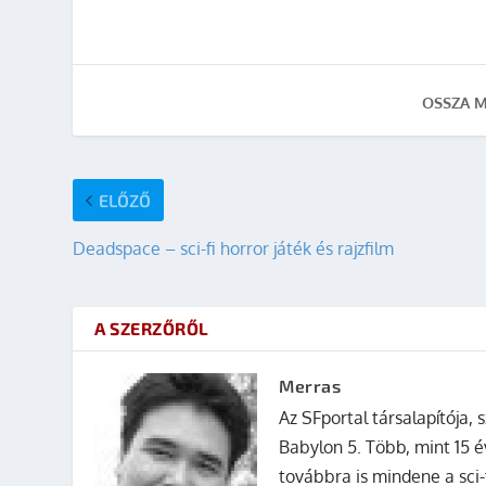
OSSZA M
ELŐZŐ
Deadspace – sci-fi horror játék és rajzfilm
A SZERZŐRŐL
Merras
Az SFportal társalapítója, s
Babylon 5. Több, mint 15 é
továbbra is mindene a sci-