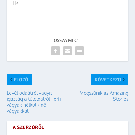
]]>
OSSZA MEG:
ELŐZŐ
KÖVETKEZŐ
Levél odaátról vagyis
Megszűnik az Amazing
igazság a túloldalról Férfi
Stories
vágyak nélkül / nő
vágyakkal
A SZERZŐRŐL