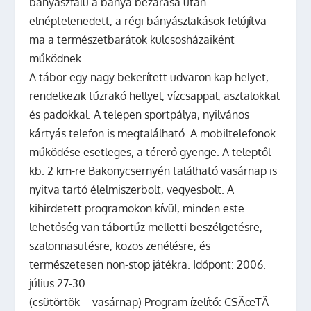
bányászfalu a bánya bezárása után
elnéptelenedett, a régi bányászlakások felújítva
ma a természetbarátok kulcsosházaiként
működnek.
A tábor egy nagy bekerített udvaron kap helyet,
rendelkezik tűzrakó hellyel, vízcsappal, asztalokkal
és padokkal. A telepen sportpálya, nyilvános
kártyás telefon is megtalálható. A mobiltelefonok
működése esetleges, a térerő gyenge. A teleptől
kb. 2 km-re Bakonycsernyén található vasárnap is
nyitva tartó élelmiszerbolt, vegyesbolt. A
kihirdetett programokon kívül, minden este
lehetőség van tábortűz melletti beszélgetésre,
szalonnasütésre, közös zenélésre, és
természetesen non-stop játékra.
Időpont:
2006.
július 27-30.
(csütörtök – vasárnap)
Program ízelítő:
CSÃœTÃ–