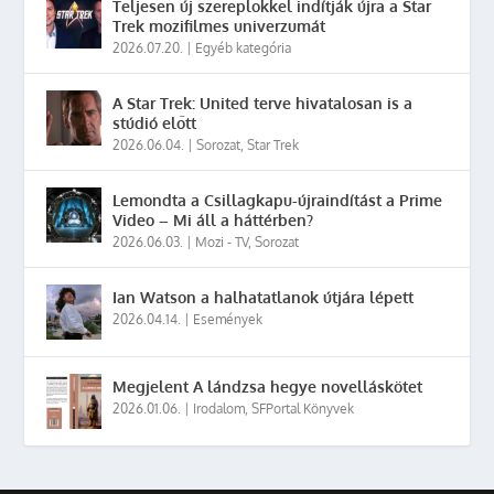
Teljesen új szereplőkkel indítják újra a Star
Trek mozifilmes univerzumát
2026.07.20.
|
Egyéb kategória
A Star Trek: United terve hivatalosan is a
stúdió előtt
2026.06.04.
|
Sorozat
,
Star Trek
Lemondta a Csillagkapu-újraindítást a Prime
Video – Mi áll a háttérben?
2026.06.03.
|
Mozi - TV
,
Sorozat
Ian Watson a halhatatlanok útjára lépett
2026.04.14.
|
Események
Megjelent A lándzsa hegye novelláskötet
2026.01.06.
|
Irodalom
,
SFPortal Könyvek