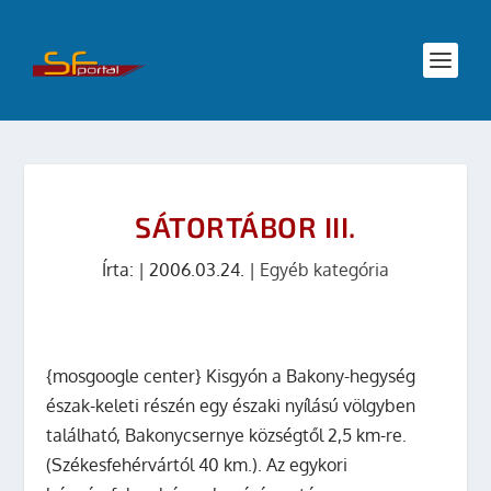
SÁTORTÁBOR III.
Írta:
|
2006.03.24.
|
Egyéb kategória
{mosgoogle center} Kisgyón a Bakony-hegység
észak-keleti részén egy északi nyílású völgyben
található, Bakonycsernye községtől 2,5 km-re.
(Székesfehérvártól 40 km.). Az egykori