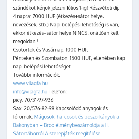
szándékot kérjük jelezni Július 1-ig! Részvételi díj:
4 napra: 7000 HUF (étkezés+sátor helye,
nevezések, stb.) Napi belépési lehetőség is van,
ekkor étkezés+sátor helye NINCS, önállóan kell
megoldani!
Csütörtök és Vasárnap: 1000 HUF,
Pénteken és Szombaton: 1500 HUF, ellenében kap
napi belépési lehetőséget.
További információk:
www.vilagfa.hu
info@vilagfa.hu
Telefon:
picy: 70/31-97-936
Sax: 20/576-82-98
Kapcsolódó anyagok és
fórumok:
Mágusok, harcosok és boszorkányok a
Bakonyban – Brod élménybeszámolója a II.
Sátortáborról
A szerepjáték megítélése