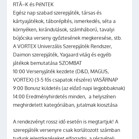
RTÃ–K és PéNTEK
Egész nap szabad szerepjáték, társas és
kártyajátékok, táborépítés, ismerkedés, séta a
környéken, kirándulások, számháború, tavalyi
bújócska verseny győztesének megkeresése, stb.
A VORTEX Univerzális Szerepjáték Rendszer,
Daimon szerepjáték, Yagaard világ és egyéb
játékok bemutatása SZOMBAT
10:00 Versenyjáték kezdete (D&D, MAGUS,
VORTEX) (3-5 fős csapatok részére) VASÃRNAP
9:00 Bonusz küldetés (az előző napi legjobbaknak)
14:00 Eredményhirdetés minden, a helyszínen
meghirdetett kategóriában, jutalmak kiosztása
A rendezvényt rossz idő esetén is megtartjuk!
A
szerepjáték versenyre csak korlátozott számban
tudunk jelentkezéseket elfogadni,
a részvételi