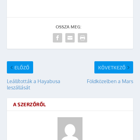
OSSZA MEG:
ELŐZŐ
KÖVETKEZŐ
Leállították a Hayabusa
Földközelben a Mars
leszállását
A SZERZŐRŐL