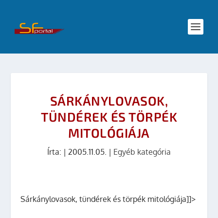
SÁRKÁNYLOVASOK,
TÜNDÉREK ÉS TÖRPÉK
MITOLÓGIÁJA
Írta:
|
2005.11.05.
|
Egyéb kategória
Sárkánylovasok, tündérek és törpék mitológiája
]]>