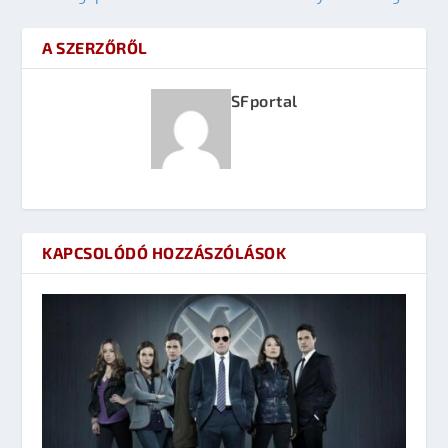
A SZERZŐRŐL
SFportal
KAPCSOLÓDÓ HOZZÁSZÓLÁSOK