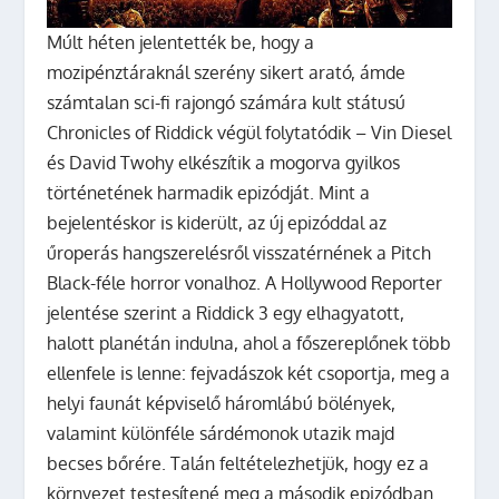
Múlt héten jelentették be, hogy a
mozipénztáraknál szerény sikert arató, ámde
számtalan sci-fi rajongó számára kult státusú
Chronicles of Riddick végül folytatódik – Vin Diesel
és David Twohy elkészítik a mogorva gyilkos
történetének harmadik epizódját. Mint a
bejelentéskor is kiderült, az új epizóddal az
űroperás hangszerelésről visszatérnének a Pitch
Black-féle horror vonalhoz.
A Hollywood Reporter
jelentése szerint a Riddick 3 egy elhagyatott,
halott planétán indulna, ahol a főszereplőnek több
ellenfele is lenne: fejvadászok két csoportja, meg a
helyi faunát képviselő háromlábú bölények,
valamint különféle sárdémonok utazik majd
becses bőrére. Talán feltételezhetjük, hogy ez a
környezet testesítené meg a második epizódban