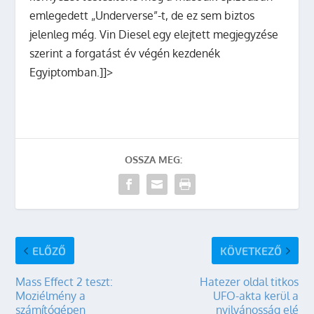
emlegedett „Underverse”-t, de ez sem biztos
jelenleg még. Vin Diesel egy elejtett megjegyzése
szerint a forgatást év végén kezdenék
Egyiptomban.]]>
OSSZA MEG:
ELŐZŐ
KÖVETKEZŐ
Mass Effect 2 teszt:
Hatezer oldal titkos
Moziélmény a
UFO-akta kerül a
számítógépen
nyilvánosság elé