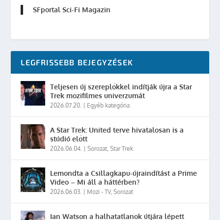
SFportal Sci-Fi Magazin
LEGFRISSEBB BEJEGYZÉSEK
Teljesen új szereplőkkel indítják újra a Star
Trek mozifilmes univerzumát
2026.07.20.
|
Egyéb kategória
A Star Trek: United terve hivatalosan is a
stúdió előtt
2026.06.04.
|
Sorozat
,
Star Trek
Lemondta a Csillagkapu-újraindítást a Prime
Video – Mi áll a háttérben?
2026.06.03.
|
Mozi - TV
,
Sorozat
Ian Watson a halhatatlanok útjára lépett