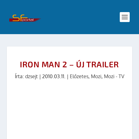
IRON MAN 2 – ÚJ TRAILER
Írta:
dzsejt
|
2010.03.11.
|
Előzetes
,
Mozi
,
Mozi - TV