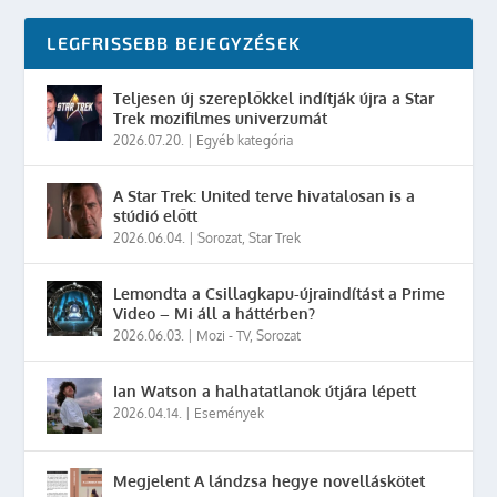
LEGFRISSEBB BEJEGYZÉSEK
Teljesen új szereplőkkel indítják újra a Star
Trek mozifilmes univerzumát
2026.07.20.
|
Egyéb kategória
A Star Trek: United terve hivatalosan is a
stúdió előtt
2026.06.04.
|
Sorozat
,
Star Trek
Lemondta a Csillagkapu-újraindítást a Prime
Video – Mi áll a háttérben?
2026.06.03.
|
Mozi - TV
,
Sorozat
Ian Watson a halhatatlanok útjára lépett
2026.04.14.
|
Események
Megjelent A lándzsa hegye novelláskötet