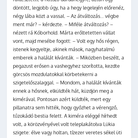
döntött, legjobb úgy, ha a hegy legelején előrenéz,
négy lába közt a vassal. – Az átváltozás… végbe
ment már? – kérdezte. – Miféle átváltozás? –
nézett rá Kóborhold. Márta erőltetetten vállat
vont, majd mesébe fogott: – Volt egy hős régen,
istenek kegyeltje, akinek mások, nagyhatalmú
emberek a halálát kívánták. – Miközben beszélt, a
pegazust erősen a vashegyhez szorította, kezdte
görcsös mozdulatokkal körbetekerni a
szigetelőszalaggal. – Mondom, a halálát kívánták
ennek a hősnek, elküldték hát, küzdjön meg a
kimérával. Pontosan azért küldték, mert egy
pillanatra sem hitték, hogy győzhet a vérengző,
tűzokádó bestia felett. A kiméra eléggé hírhedt
volt, a körözvényével volt teleplakátolva Lükia
szigete: élve vagy holtan, tízezer veretes sékel üti