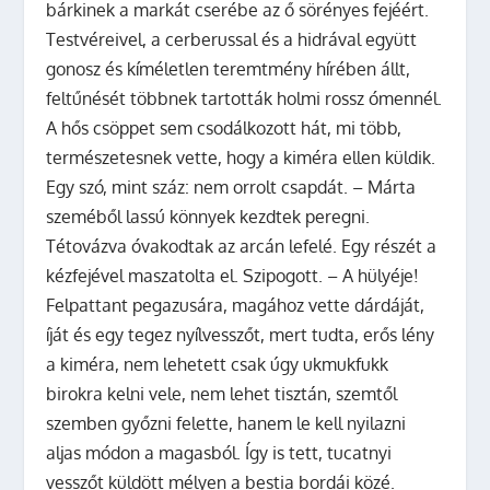
bárkinek a markát cserébe az ő sörényes fejéért.
Testvéreivel, a cerberussal és a hidrával együtt
gonosz és kíméletlen teremtmény hírében állt,
feltűnését többnek tartották holmi rossz ómennél.
A hős csöppet sem csodálkozott hát, mi több,
természetesnek vette, hogy a kiméra ellen küldik.
Egy szó, mint száz: nem orrolt csapdát. – Márta
szeméből lassú könnyek kezdtek peregni.
Tétovázva óvakodtak az arcán lefelé. Egy részét a
kézfejével maszatolta el. Szipogott. – A hülyéje!
Felpattant pegazusára, magához vette dárdáját,
íját és egy tegez nyílvesszőt, mert tudta, erős lény
a kiméra, nem lehetett csak úgy ukmukfukk
birokra kelni vele, nem lehet tisztán, szemtől
szemben győzni felette, hanem le kell nyilazni
aljas módon a magasból. Így is tett, tucatnyi
vesszőt küldött mélyen a bestia bordái közé.