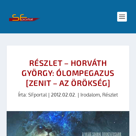
RÉSZLET – HORVÁTH
GYÖRGY: ÓLOMPEGAZUS
[ZENIT – AZ ÖRÖKSÉG]
Írta:
SFportal
|
2012.02.02.
|
Irodalom
,
Részlet