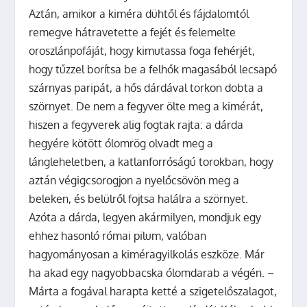
Aztán, amikor a kiméra dühtől és fájdalomtól
remegve hátravetette a fejét és felemelte
oroszlánpofáját, hogy kimutassa foga fehérjét,
hogy tűzzel borítsa be a felhők magasából lecsapó
szárnyas paripát, a hős dárdával torkon dobta a
szörnyet. De nem a fegyver ölte meg a kimérát,
hiszen a fegyverek alig fogtak rajta: a dárda
hegyére kötött ólomrög olvadt meg a
lángleheletben, a katlanforróságú torokban, hogy
aztán végigcsorogjon a nyelőcsövön meg a
beleken, és belülről fojtsa halálra a szörnyet.
Azóta a dárda, legyen akármilyen, mondjuk egy
ehhez hasonló római pilum, valóban
hagyományosan a kiméragyilkolás eszköze. Már
ha akad egy nagyobbacska ólomdarab a végén. –
Márta a fogával harapta ketté a szigetelőszalagot,