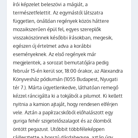
írói képzelet beleszövi a mágiát, a
természetfelettit. Az egymástól látszatra
független, önállóan regények közös háttere
mozaikszerűen épül fel, egyes szereplők
visszaköszönnek későbbi írásokban, megesik,
egészen új értelmet adva a korábbi
eseményeknek. Az első regények már
megjelentek, a sorozat bemutatójára pedig
február 15-én kerül sor, 18:00 órakor, az Alexandra
Könyvesház pódiumán (1055 Budapest, Nyugati
tér 7.).
Márta ügyetlenkedve, láthatóan remegő
kézzel ráncigálta ki a tokjából a pilumot. Ki kellett
nyitnia a kamion ajtaját, hogy rendesen elférjen
vele. Aztán a papírzacskóból előhalászott egy
guriga fehér szigetelőszalagot és az ólomból
öntött pegazust. Utóbbit többféleképpen
ráillesztette a hosszú dárdahegyre, aztán úgy