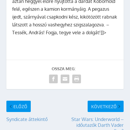
aztán heggyel előre nyújtotta a dárdát Kóborhold
felé, egészen a kamion kormányáig. A pegazus
ijedt, szárnyával csapkodni kész, kikötözött rabnak
látszott a hosszú vashegyhez szigszalagozva. –
Tessék, András! Fogja, tegye vele a dolgát!]]>
OSSZA MEG:
ELŐZŐ
KÖVETKEZŐ
Syndicate áttekintő
Star Wars: Underworld –
időutazók Darth Vader