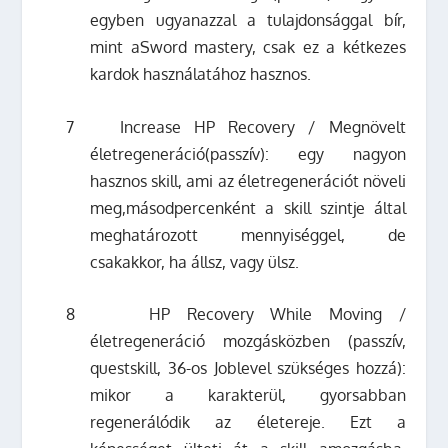
egyben ugyanazzal a tulajdonsággal bír,
mint aSword mastery, csak ez a kétkezes
kardok használatához hasznos.
7
Increase HP Recovery / Megnövelt
életregeneráció(passzív): egy nagyon
hasznos skill, ami az életregenerációt növeli
meg,másodpercenként a skill szintje által
meghatározott mennyiséggel, de
csakakkor, ha állsz, vagy ülsz.
8
HP Recovery While Moving /
életregeneráció mozgásközben (passzív,
questskill, 36-os Joblevel szükséges hozzá):
mikor a karakterül, gyorsabban
regenerálódik az életereje. Ezt a