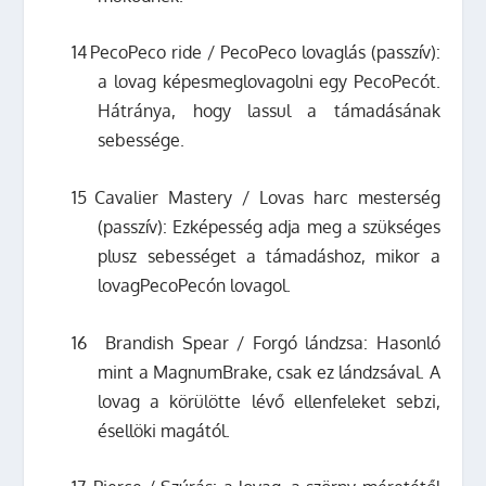
14
PecoPeco ride / PecoPeco lovaglás (passzív):
a lovag képesmeglovagolni egy PecoPecót.
Hátránya, hogy lassul a támadásának
sebessége.
15
Cavalier Mastery / Lovas harc mesterség
(passzív): Ezképesség adja meg a szükséges
plusz sebességet a támadáshoz, mikor a
lovagPecoPecón lovagol.
16
Brandish Spear / Forgó lándzsa: Hasonló
mint a MagnumBrake, csak ez lándzsával. A
lovag a körülötte lévő ellenfeleket sebzi,
ésellöki magától.