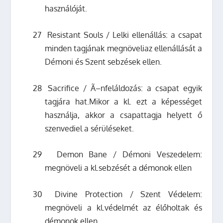
használóját.
27
Resistant Souls / Lelki ellenállás: a csapat
minden
tagjának megnöveliaz ellenállását a
Démoni és Szent sebzések ellen.
28
Sacrifice / Ã–nfeláldozás: a csapat egyik
tagjára hat.Mikor a kl. ezt a képességet
használja, akkor a csapattagja helyett ő
szenvediel a sérüléseket.
29
Demon Bane / Démoni Veszedelem:
megnöveli a kl.sebzését a démonok ellen
30
Divine Protection / Szent Védelem:
megnöveli a kl.védelmét az élőholtak és
démonok ellen