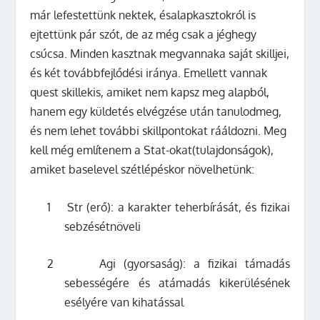
már lefestettünk nektek, ésalapkasztokról is
ejtettünk pár szót, de az még csak a jéghegy
csúcsa.
Minden
kasztnak megvannaka saját skilljei,
és két továbbfejlődési iránya. Emellett vannak
quest skillekis, amiket nem kapsz meg alapból,
hanem egy küldetés elvégzése után tanulodmeg,
és nem lehet további skillpontokat rááldozni. Meg
kell még említenem a Stat-okat(tulajdonságok),
amiket baselevel szétlépéskor növelhetünk:
1
Str (erő): a karakter teherbírását, és fizikai
sebzésétnöveli
2
Agi (gyorsaság): a fizikai támadás
sebességére és atámadás kikerülésének
esélyére van kihatással