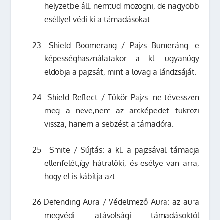
helyzetbe áll, nemtud mozogni, de nagyobb
eséllyel védi ki a támadásokat.
23
Shield Boomerang / Pajzs Bumeráng: e
képességhasználatakor a kl. ugyanúgy
eldobja a pajzsát, mint a lovag a lándzsáját.
24
Shield Reflect / Tükör Pajzs: ne tévesszen
meg a neve,nem az arcképedet tükrözi
vissza, hanem a sebzést a támadóra.
25
Smite / Sújtás: a kl. a pajzsával támadja
ellenfelét,így hátralöki, és esélye van arra,
hogy el is kábítja azt.
26
Defending Aura / Védelmező Aura: az aura
megvédi atávolsági támadásoktól