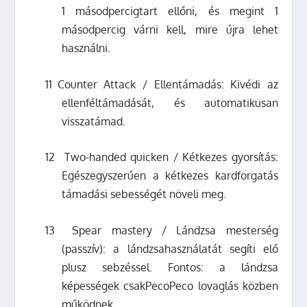
1 másodpercigtart ellőni, és megint 1
másodpercig várni kell, mire újra lehet
használni.
11
Counter Attack / Ellentámadás: Kivédi az
ellenféltámadását, és automatikusan
visszatámad.
12
Two-handed quicken / Kétkezes gyorsítás:
Egészegyszerűen a kétkezes kardforgatás
támadási sebességét növeli meg.
13
Spear mastery / Lándzsa mesterség
(passzív): a lándzsahasználatát segíti elő
plusz sebzéssel. Fontos: a lándzsa
képességek csakPecoPeco lovaglás közben
működnek.