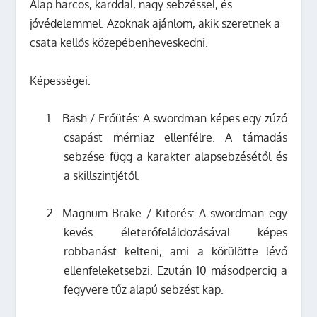
Alap harcos, karddal, nagy sebzéssel, és
jóvédelemmel. Azoknak ajánlom, akik szeretnek a
csata kellős közepébenheveskedni.
Képességei:
1
Bash / Erőütés: A swordman képes egy zúzó
csapást mérniaz ellenfélre. A támadás
sebzése függ a karakter alapsebzésétől és
a skillszintjétől.
2
Magnum Brake / Kitörés: A swordman egy
kevés életerőfeláldozásával képes
robbanást kelteni, ami a körülötte lévő
ellenfeleketsebzi. Ezután 10 másodpercig a
fegyvere tűz alapú sebzést kap.