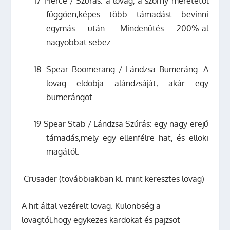
17
Pierce / Szúrás: a lovag, a szörny méretétől
függően,képes több támadást bevinni
egymás után.
Minden
ütés 200%-al
nagyobbat sebez.
18
Spear Boomerang / Lándzsa Bumeráng: A
lovag eldobja alándzsáját, akár egy
bumerángot.
19
Spear Stab / Lándzsa Szúrás: egy nagy erejű
támadás,mely egy ellenfélre hat, és ellöki
magától.
C
rusader
(továbbiakban kl. mint keresztes lovag)
A hit által vezérelt lovag. Különbség a
lovagtól,hogy egykezes kardokat és pajzsot