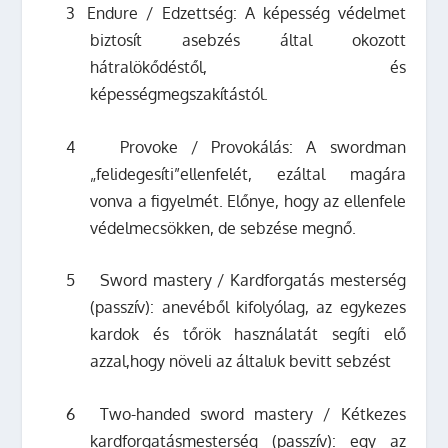
3
Endure / Edzettség: A képesség védelmet
biztosít asebzés által okozott
hátralökődéstől, és
képességmegszakítástól.
4
Provoke / Provokálás: A swordman
„felidegesíti”ellenfelét, ezáltal magára
vonva a figyelmét. Előnye, hogy az ellenfele
védelmecsökken, de sebzése megnő.
5
Sword mastery / Kardforgatás mesterség
(passzív): anevéből kifolyólag, az egykezes
kardok és tőrök használatát segíti elő
azzal,hogy növeli az általuk bevitt sebzést
6
Two-handed sword mastery / Kétkezes
kardforgatásmesterség (passzív): egy az