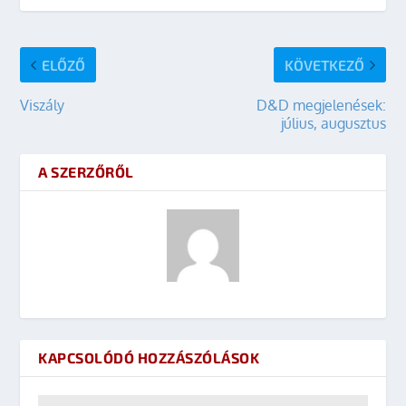
ELŐZŐ
KÖVETKEZŐ
Viszály
D&D megjelenések:
július, augusztus
A SZERZŐRŐL
KAPCSOLÓDÓ HOZZÁSZÓLÁSOK