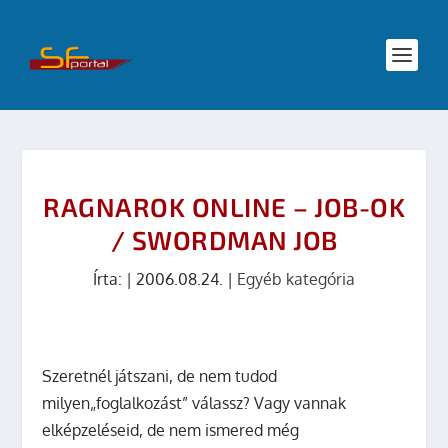
RAGNAROK ONLINE – JOB-OK
/ SWORDMAN JOB
Írta:
|
2006.08.24.
|
Egyéb kategória
Szeretnél játszani, de nem tudod
milyen„foglalkozást” válassz? Vagy vannak
elképzeléseid, de nem ismered még