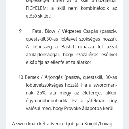
képességet ülteti át a skill amozgásba.
FIGYELEM: a skill nem kombinálódik az
előző skillel!
9
Fatal Blow / Végzetes Csapás (passzív,
questskill,30-as Joblevel szükséges hozzá):
A képesség a Bash-t ruházza fel azzal
atulajdonsággal, hogy százalékos eséllyel
elkábítja az ellenfelet találatkor.
10
Bersek / Årjöngés (passzív, questskill, 30-as
Joblevelszükséges hozzá): Ha a swordman-
nak 25% alá megy az életereje, akkor
úgymondbedühödik. Ez a játékban úgy
valósul meg, hogy Provoke állapotba kerül.
A swordman két advenced job-ja a Knight/Lovag