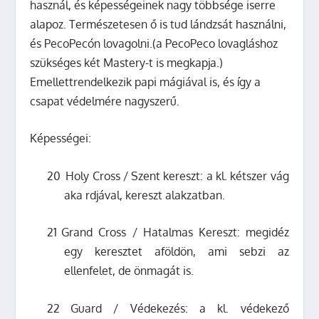
használ, és képességeinek nagy többsége iserre
alapoz. Természetesen ő is tud lándzsát használni,
és PecoPecón lovagolni.(a PecoPeco lovagláshoz
szükséges két Mastery-t is megkapja.)
Emellettrendelkezik papi mágiával is, és így a
csapat védelmére nagyszerű
.
Képességei:
20
Holy Cross / Szent kereszt: a kl. kétszer vág
aka rdjával, kereszt alakzatban.
21
Grand Cross / Hatalmas Kereszt: megidéz
egy keresztet aföldön, ami sebzi az
ellenfelet, de önmagát is.
22
Guard / Védekezés: a kl. védekező