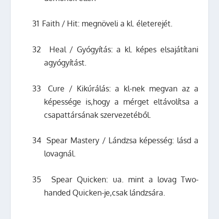
31
Faith / Hit: megnöveli a kl. életerejét.
32
Heal / Gyógyítás: a kl. képes elsajátítani
agyógyítást.
33
Cure / Kikúrálás: a kl-nek megvan az a
képessége is,hogy a mérget eltávolítsa a
csapattársának szervezetéből.
34
Spear Mastery / Lándzsa képesség: lásd a
lovagnál.
35
Spear Quicken: ua. mint a lovag Two-
handed Quicken-je,csak lándzsára.