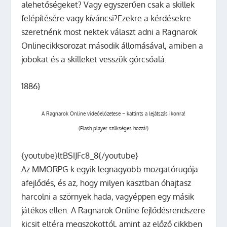
alehetőségeket? Vagy egyszerűen csak a skillek
felépítésére vagy kíváncsi?Ezekre a kérdésekre
szeretnénk most nektek választ adni a Ragnarok
Onlinecikksorozat második állomásával, amiben a
jobokat és a skilleket vesszük górcsőalá.
1886}
A Ragnarok Online videóelőzetese – kattints a lejátszás ikonra!
(Flash player szükséges hozzá!)
{youtube}ltBSIJFc8_8{/youtube}
Az MMORPG-k egyik legnagyobb mozgatórugója
afejlődés, és az, hogy milyen kasztban óhajtasz
harcolni a szörnyek hada, vagyéppen egy másik
játékos ellen. A Ragnarok Online fejlődésrendszere
kicsit eltéra megszokottól, amint az előző cikkben