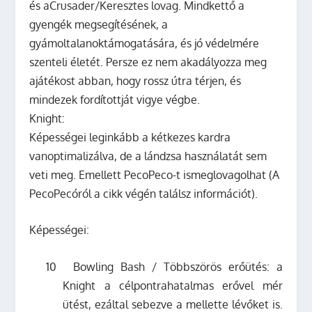
és aCrusader/Keresztes lovag. Mindkettő a
gyengék megsegítésének, a
gyámoltalanoktámogatására, és jó védelmére
szenteli életét. Persze ez nem akadályozza meg
ajátékost abban, hogy rossz útra térjen, és
mindezek fordítottját vigye végbe.
Knight:
Képességei leginkább a kétkezes kardra
vanoptimalizálva, de a lándzsa használatát sem
veti meg. Emellett PecoPeco-t ismeglovagolhat (A
PecoPecóról a cikk végén találsz információt).
Képességei:
10
Bowling Bash / Többszörös erőütés: a
Knight a célpontrahatalmas erővel mér
ütést, ezáltal sebezve a mellette lévőket is.