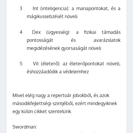
3
Int (inteligencia): a manapontokat, és a
mágikussebzését növeli
4
Dex (ügyesség): a fizikai támadás
pontosságát és avarázslatok
megidézésének gyorsaságát növeli
5
Vit (életerő): az életerőpontokat növeli,
éshozzáadódik a védelemhez
Mivel elég nagy a repertoár jobokból, és azok
másodikfejlettségi szintjéből, ezért mindegyiknek
egy külön cikket szentelünk.
Swordman: