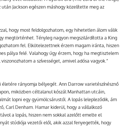
sz után Jackson egészen máshogy közelítette meg az
zzal, hogy most feldolgozhatom, egy hihetetlen álom válik
ogy megtörténhet. Tényleg nagyon megszilárdította a King
gozhatom fel. Elkötelezettnek érzem magam iránta, hiszen
filmes pálya felé. Valahogy úgy érzem, hogy ha megtisztelem
al viszonozhatom a szívességet, amivel adósa vagyok.”
ki életére rányomja bélyegét. Ann Darrow varietészínésznő
pon, miközben céltalanul kószál Manhattan utcáin,
almát lopni egy gyümölcsárustól. A lopás lelepleződik, ám
ő, Carl Denham. Hamar kiderül, hogy a vállalkozó
ávol a lopás, hiszen nem sokkal azelőtt emelte el
nyát stúdiója vezetői elől, akik azzal fenyegették, hogy