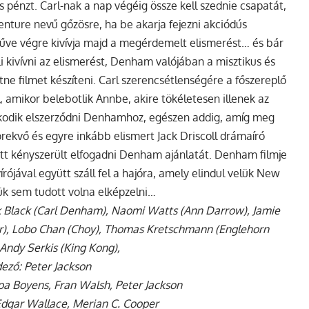
pénzt. Carl-nak a nap végéig össze kell szednie csapatát,
Venture nevű gőzösre, ha be akarja fejezni akciódús
 műve végre kivívja majd a megérdemelt elismerést… és bár
 kivívni az elismerést, Denham valójában a misztikus és
ne filmet készíteni.
Carl szerencsétlenségére a főszereplő
, amikor belebotlik Annbe, akire tökéletesen illenek az
nakodik elszerződni Denhamhoz, egészen addig, amíg meg
örekvő és egyre inkább elismert Jack Driscoll drámaíró
ett kényszerült elfogadni Denham ajánlatát. Denham filmje
írójával együtt száll fel a hajóra, amely elindul velük New
kük sem tudott volna elképzelni…
ack Black (Carl Denham), Naomi Watts (Ann Darrow), Jamie
er), Lobo Chan (Choy), Thomas Kretschmann (Englehorn
 Andy Serkis (King Kong),
ező: Peter Jackson
ppa Boyens, Fran Walsh, Peter Jackson
 Edgar Wallace, Merian C. Cooper