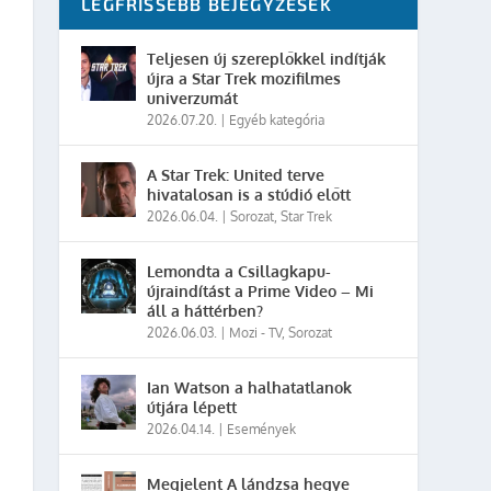
LEGFRISSEBB BEJEGYZÉSEK
Teljesen új szereplőkkel indítják
újra a Star Trek mozifilmes
univerzumát
2026.07.20.
|
Egyéb kategória
A Star Trek: United terve
hivatalosan is a stúdió előtt
2026.06.04.
|
Sorozat
,
Star Trek
Lemondta a Csillagkapu-
újraindítást a Prime Video – Mi
áll a háttérben?
2026.06.03.
|
Mozi - TV
,
Sorozat
Ian Watson a halhatatlanok
útjára lépett
2026.04.14.
|
Események
Megjelent A lándzsa hegye