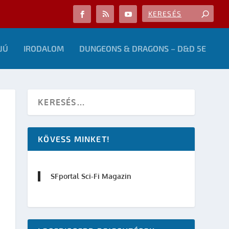
JÚ
IRODALOM
DUNGEONS & DRAGONS – D&D 5E
KÖVESS MINKET!
SFportal Sci-Fi Magazin