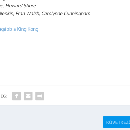
e: Howard Shore
 Blenkin, Fran Walsh, Carolynne Cunningham
drágább a King Kong
EG:
KÖVETKEZ