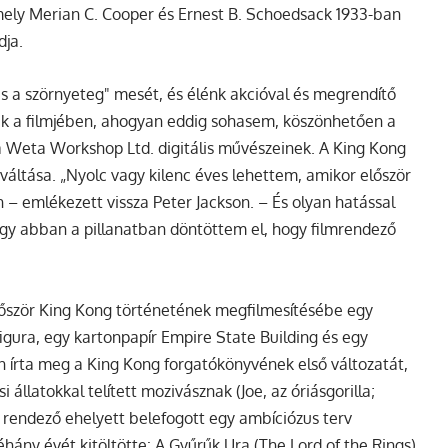
amely Merian C. Cooper és Ernest B. Schoedsack 1933-ban
dja.
és a szörnyeteg" mesét, és élénk akcióval és megrendítő
uk a filmjében, ahogyan eddig sohasem, köszönhetően a
 a Weta Workshop Ltd. digitális művészeinek.
A King Kong
áltása. „Nyolc vagy kilenc éves lehettem, amikor először
 – emlékezett vissza Peter Jackson. – És olyan hatással
ogy abban a pillanatban döntöttem el, hogy filmrendező
először King Kong történetének megfilmesítésébe egy
igura, egy kartonpapír Empire State Building és egy
n írta meg a King Kong forgatókönyvének első változatát,
 állatokkal telített mozivásznak (Joe, az óriásgorilla;
 A rendező ehelyett belefogott egy ambíciózus terv
hány évét kitöltötte: A Gyűrűk Ura (The Lord of the Rings)