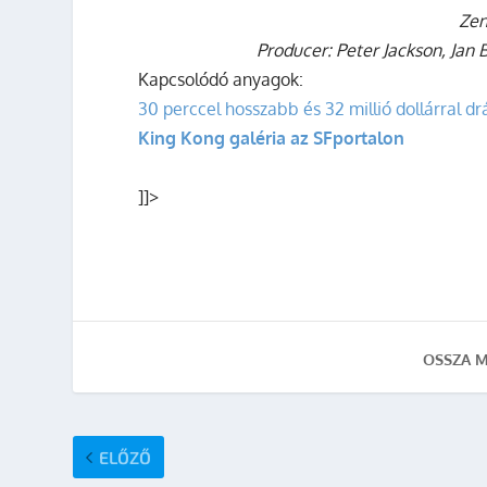
Zen
Producer: Peter Jackson, Jan
Kapcsolódó anyagok:
30 perccel hosszabb és 32 millió dollárral 
King Kong galéria az SFportalon
]]>
OSSZA M
ELŐZŐ