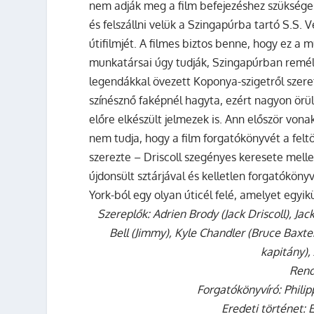
nem adják meg a film befejezéshez szükséges 
és felszállni velük a Szingapúrba tartó S.S. 
útifilmjét. A filmes biztos benne, hogy ez a
munkatársai úgy tudják, Szingapúrban reméli
legendákkal övezett Koponya-szigetről szeret
színésznő faképnél hagyta, ezért nagyon örül
előre elkészült jelmezek is. Ann először vo
nem tudja, hogy a film forgatókönyvét a felt
szerezte – Driscoll szegényes keresete mell
újdonsült sztárjával és kelletlen forgatókönyv
York-ból egy olyan úticél felé, amelyet egyi
Szereplők: Adrien Brody (Jack Driscoll), J
Bell (Jimmy), Kyle Chandler (Bruce Baxt
kapitány),
Rend
Forgatókönyvíró: Phili
Eredeti történet: