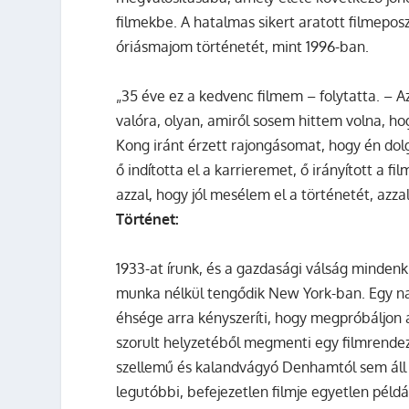
filmekbe. A hatalmas sikert aratott filmepo
óriásmajom történetét, mint 1996-ban.
„35 éve ez a kedvenc filmem – folytatta. – A
valóra, olyan, amiről sosem hittem volna, h
Kong iránt érzett rajongásomat, hogy én dol
ő indította el a karrieremet, ő irányított a 
azzal, hogy jól mesélem el a történetét, azz
Történet:
1933-at írunk, és a gazdasági válság minden
munka nélkül tengődik New York-ban. Egy na
éhsége arra kényszeríti, hogy megpróbáljon 
szorult helyzetéből megmenti egy filmrendez
szellemű és kalandvágyó Denhamtól sem áll t
legutóbbi, befejezetlen filmje egyetlen példá