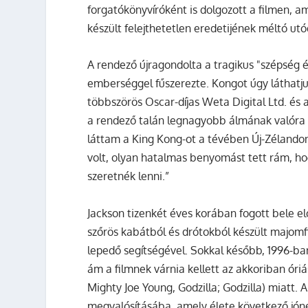
forgatókönyvíróként is dolgozott a filmen, 
készült felejthetetlen eredetijének méltó utó
A rendező újragondolta a tragikus "szépség 
emberséggel fűszerezte. Kongot úgy láthatj
többszörös Oscar-díjas Weta Digital Ltd. és
a rendező talán legnagyobb álmának valóra v
láttam a King Kong-ot a tévében Új-Zélandon
volt, olyan hatalmas benyomást tett rám, h
szeretnék lenni.”
Jackson tizenkét éves korában fogott bele 
szőrös kabátból és drótokból készült majomf
lepedő segítségével. Sokkal később, 1996-ba
ám a filmnek várnia kellett az akkoriban óriási
Mighty Joe Young, Godzilla; Godzilla) miatt.
megvalósításába, amely élete következő jóné