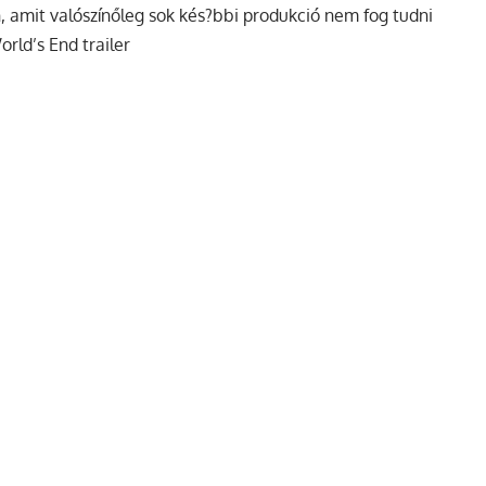
, amit valószínőleg sok kés?bbi produkció nem fog tudni
rld’s End trailer