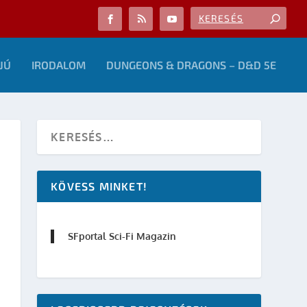
JÚ
IRODALOM
DUNGEONS & DRAGONS – D&D 5E
KÖVESS MINKET!
SFportal Sci-Fi Magazin