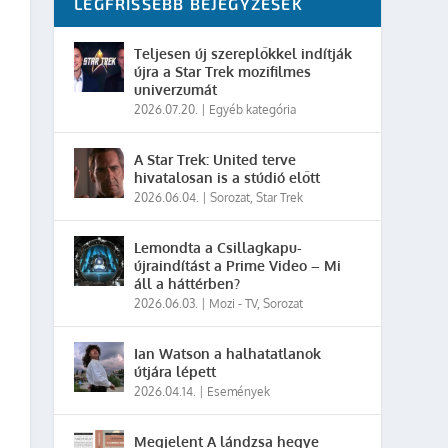
LEGFRISSEBB BEJEGYZÉSEK
Teljesen új szereplőkkel indítják
újra a Star Trek mozifilmes
univerzumát
2026.07.20.
|
Egyéb kategória
A Star Trek: United terve
hivatalosan is a stúdió előtt
2026.06.04.
|
Sorozat
,
Star Trek
Lemondta a Csillagkapu-
újraindítást a Prime Video – Mi
áll a háttérben?
2026.06.03.
|
Mozi - TV
,
Sorozat
Ian Watson a halhatatlanok
útjára lépett
2026.04.14.
|
Események
Megjelent A lándzsa hegye