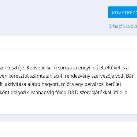
KÖVETKEZ
űrhajók topli
zerkesztője. Kedvenc sci-fi sorozata ennyi idő elteltével is a
ven keresztül számtalan sci-fi rendezvény szervezője volt. Bár
fi, aktivitása alább hagyott, mióta egy belvárosi kerület
ként dolgozik. Manapság főleg D&D szerepjátékkal üti el a