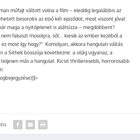
an műfajt váltott volna a film – eleddig legalábbis az
hetett besorolni az első két epizódot, most viszont jóval
 már maga a nyitójelenet is aláhúzza – megdöbbent?
t nem fakaszt mosolyra, sőt… kiesik az ember kezéből a
 ez most így hogy?”. Komolyan, akkora hangulati váltás
n a Sithek bosszúja következne: a világ ugyanaz, a
teljesen más a hangulat. Kicsit thrilleresebb, horrorosabb
n:
logbejegyzése)]]>
EG: