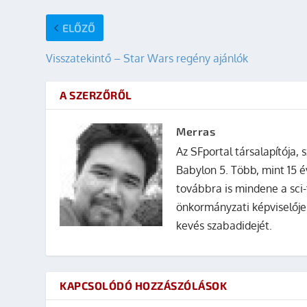
ELŐZŐ
Visszatekintő – Star Wars regény ajánlók
A SZERZŐRŐL
Merras
Az SFportal társalapítója, s
Babylon 5. Több, mint 15 é
továbbra is mindene a sci-
önkormányzati képviselője
kevés szabadidejét.
KAPCSOLÓDÓ HOZZÁSZÓLÁSOK