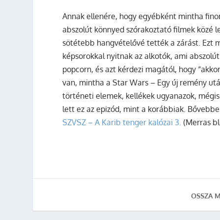
Annak ellenére, hogy egyébként mintha finom
abszolút könnyed szórakoztató filmek közé le
sötétebb hangvételővé tették a zárást. Ezt
képsorokkal nyitnak az alkotók, ami abszolú
popcorn, és azt kérdezi magától, hogy “akkor
van, mintha a Star Wars – Egy új remény utá
történeti elemek, kellékek ugyanazok, mégis 
lett ez az epizód, mint a korábbiak. Bővebbe
SZVSZ – A Karib tenger kalózai 3.
(Merras b
OSSZA M