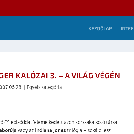
KEZDŐLAP
INTER
GER KALÓZAI 3. – A VILÁG VÉGÉN
007.05.28.
|
Egyéb kategória
ró (?) epizóddal felemelkedett azon korszakalkotó társai
Háborúja
vagy az
Indiana Jones
trilógia – sokáig lesz