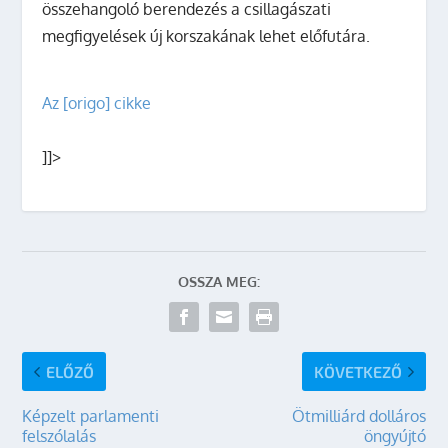
összehangoló berendezés a csillagászati
megfigyelések új korszakának lehet előfutára.
Az [origo] cikke
]]>
OSSZA MEG:
ELŐZŐ
KÖVETKEZŐ
Képzelt parlamenti
Ötmilliárd dolláros
felszólalás
öngyújtó