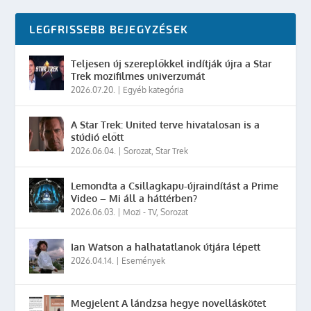
LEGFRISSEBB BEJEGYZÉSEK
Teljesen új szereplőkkel indítják újra a Star
Trek mozifilmes univerzumát
2026.07.20.
|
Egyéb kategória
A Star Trek: United terve hivatalosan is a
stúdió előtt
2026.06.04.
|
Sorozat
,
Star Trek
Lemondta a Csillagkapu-újraindítást a Prime
Video – Mi áll a háttérben?
2026.06.03.
|
Mozi - TV
,
Sorozat
Ian Watson a halhatatlanok útjára lépett
2026.04.14.
|
Események
Megjelent A lándzsa hegye novelláskötet