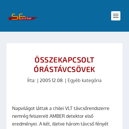
ÖSSZEKAPCSOLT
ÓRÁSTÁVCSÖVEK
Írta:
|
2005.12.08.
|
Egyéb kategória
Napvilágot láttak a chilei VLT távcsőrendszerre
nemrég felszerelt AMBER detektor első
eredményei. A két, illetve három távcső fényét