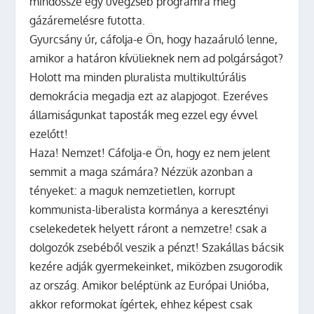
mindössze egy üvegzseb programra meg
gázáremelésre futotta.
Gyurcsány úr, cáfolja-e Ön, hogy hazaáruló lenne,
amikor a határon kívülieknek nem ad polgárságot?
Holott ma minden pluralista multikultúrális
demokrácia megadja ezt az alapjogot. Ezeréves
államiságunkat taposták meg ezzel egy évvel
ezelőtt!
Haza! Nemzet! Cáfolja-e Ön, hogy ez nem jelent
semmit a maga számára? Nézzük azonban a
tényeket: a maguk nemzetietlen, korrupt
kommunista-liberalista kormánya a keresztényi
cselekedetek helyett ráront a nemzetre! csak a
dolgozók zsebéből veszik a pénzt! Szakállas bácsik
kezére adják gyermekeinket, miközben zsugorodik
az ország. Amikor beléptünk az Európai Unióba,
akkor reformokat ígértek, ehhez képest csak