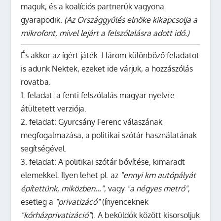
maguk, és a koalíciós partnerük vagyona
gyarapodik.
(Az Országgyűlés elnöke kikapcsolja a
mikrofont, mivel lejárt a felszólalásra adott idő.)
És akkor az ígért játék. Három különböző feladatot
is adunk Nektek, ezeket ide várjuk, a hozzászólás
rovatba.
1. feladat: a fenti felszólalás magyar nyelvre
átültetett verziója.
2. feladat: Gyurcsány Ferenc válaszának
megfogalmazása, a politikai szótár használatának
segítségével.
3. feladat: A politikai szótár bővítése, kimaradt
elemekkel. Ilyen lehet pl. az
"ennyi km autópályát
építettünk, miközben…"
, vagy
"a négyes metró"
,
esetleg a
"privatizácó"
(ínyenceknek
"kórházprivatizáció"
). A beküldők között kisorsoljuk