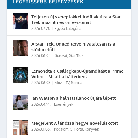
LEGFRISSEBB BEJEGYZÉSEK
Teljesen új szereplőkkel indítják újra a Star
Trek mozifilmes univerzumát
2026.07.20.
|
Egyéb kategória
A Star Trek: United terve hivatalosan is a
stúdió előtt
2026.06.04.
|
Sorozat
,
Star Trek
Lemondta a Csillagkapu-újraindítást a Prime
Video – Mi áll a háttérben?
2026.06.03.
|
Mozi - TV
,
Sorozat
Ian Watson a halhatatlanok útjára lépett
2026.04.14.
|
Események
Megjelent A lándzsa hegye novelláskötet
2026.01.06.
|
Irodalom
,
SFPortal Könyvek