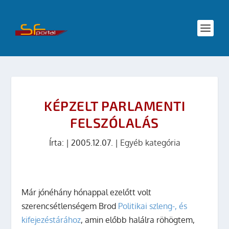
KÉPZELT PARLAMENTI
FELSZÓLALÁS
Írta:
|
2005.12.07.
|
Egyéb kategória
Már jónéhány hónappal ezelőtt volt
szerencsétlenségem Brod
Politikai szleng-, és
kifejezéstárához
, amin előbb halálra röhögtem,