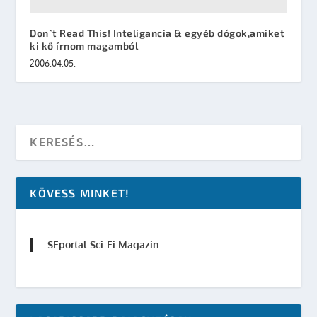
Don`t Read This! Inteligancia & egyéb dógok,amiket
ki kő írnom magamból
2006.04.05.
KÖVESS MINKET!
SFportal Sci-Fi Magazin