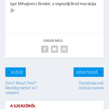
Igor Mihajlovics Brodot, a vigaszdíj Brod macskája.
]]>
OSSZA MEG:
ELŐZŐ
KÖVETKEZŐ
Don’t Read This!!!
Összekapcsolt
Meddig mehet el 1
órástávcsövek
reklám?
A SZERZŐRŐL