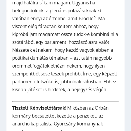
majd halálra sírtam magam. Ugyanis ha
belegondolunk, a plenáris pofázásoknak kb.
valóban ennyi az értelme, amit Brod leír. Ma
viszont elég fáradtan keltem ahhoz, hogy
kipróbáljam magamat: össze tudok-e kombinálni a
szótárából egy parlamenti hozzászólásra valót.
Nézzétek el nekem, hogy kezdő vagyok ebben a
politikai dumálás témában – azt talán nagyobb
örömmel fogjátok elnézni nekem, hogy ilyen
szempontból sose leszek profibb. Íme, egy képzelt
parlamenti felszólalás, jobboldali stílusban. Ehhez
kisebb játékot is hirdetek, a bejegyzés végén.
Tisztelt Képviselőtársak!
Miközben az Orbán
kormány becsülettel kezelte a pénzeket, az
anarcho kapitalista Gyurcsány kormánynak