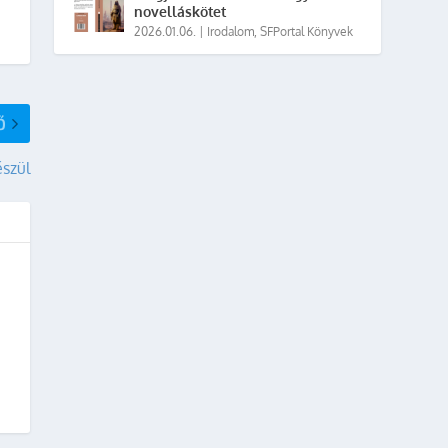
novelláskötet
2026.01.06.
|
Irodalom
,
SFPortal Könyvek
Ő
észül