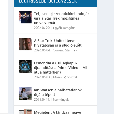
LEGFRISSEBB BEJEGYZÉSEK
Teljesen új szereplőkkel indítják
újra a Star Trek mozifilmes
univerzumát
2026.07.20.
|
Egyéb kategória
A Star Trek: United terve
hivatalosan is a stúdió előtt
2026.06.04.
|
Sorozat
,
Star Trek
Lemondta a Csillagkapu-
újraindítást a Prime Video – Mi
áll a háttérben?
2026.06.03.
|
Mozi - TV
,
Sorozat
Ian Watson a halhatatlanok
útjára lépett
2026.04.14.
|
Események
Megjelent A lándzsa hegye