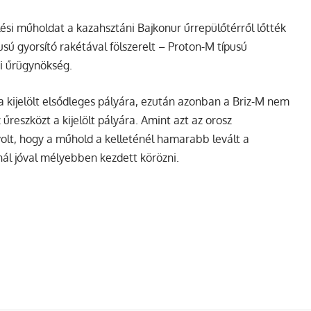
ési műholdat a kazahsztáni Bajkonur űrrepülőtérről lőtték
sú gyorsító rakétával fölszerelt – Proton-M típusú
i űrügynökség.
a kijelölt elsődleges pályára, ezután azonban a Briz-M nem
 űreszközt a kijelölt pályára. Amint azt az orosz
olt, hogy a műhold a kelleténél hamarabb levált a
ánál jóval mélyebben kezdett körözni.