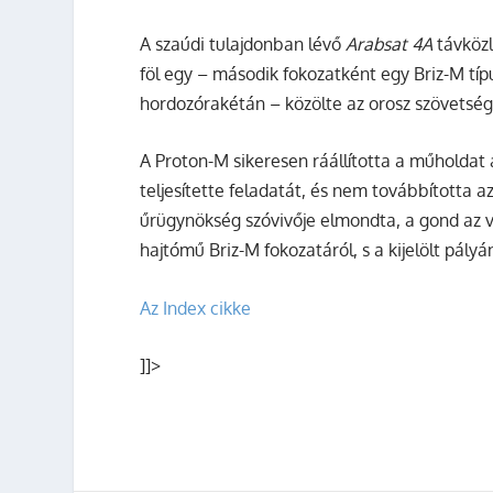
A szaúdi tulajdonban lévő
Arabsat 4A
távközl
föl egy – második fokozatként egy Briz-M típu
hordozórakétán – közölte az orosz szövetség
A Proton-M sikeresen ráállította a műholdat 
teljesítette feladatát, és nem továbbította az
űrügynökség szóvivője elmondta, a gond az v
hajtómű Briz-M fokozatáról, s a kijelölt pály
Az Index cikke
]]>