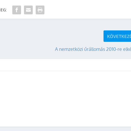
EG:
KÖVETKEZ
A nemzetközi űrállomás 2010-re elk