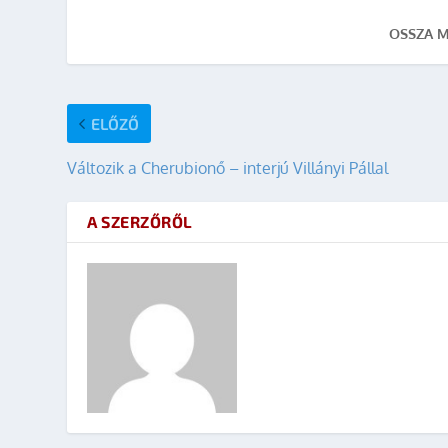
OSSZA M
ELŐZŐ
Változik a Cherubionő – interjú Villányi Pállal
A SZERZŐRŐL