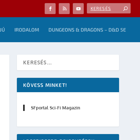
JÚ
IRODALOM
DUNGEONS & DRAGONS – D&D 5E
KÖVESS MINKET!
SFportal Sci-Fi Magazin