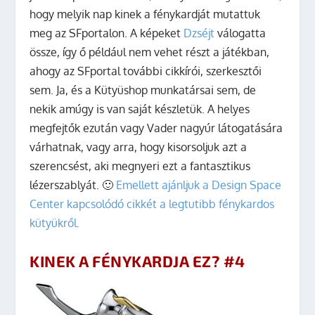
hogy melyik nap kinek a fénykardját mutattuk
meg az SFportalon. A képeket
Dzséjt
válogatta
össze, így ő például nem vehet részt a játékban,
ahogy az SFportal további cikkírói, szerkesztői
sem. Ja, és a Kütyüshop munkatársai sem, de
nekik amúgy is van saját készletük. A helyes
megfejtők ezután vagy Vader nagyúr látogatására
várhatnak, vagy arra, hogy kisorsoljuk azt a
szerencsést, aki megnyeri ezt a fantasztikus
lézerszablyát. 🙂
Emellett ajánljuk a Design Space
Center kapcsolódó cikkét a legtutibb fénykardos
kütyükről.
KINEK A FÉNYKARDJA EZ? #4