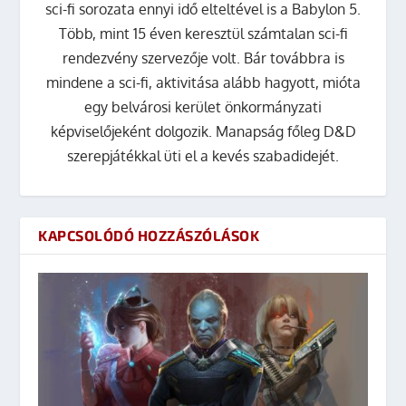
sci-fi sorozata ennyi idő elteltével is a Babylon 5.
Több, mint 15 éven keresztül számtalan sci-fi
rendezvény szervezője volt. Bár továbbra is
mindene a sci-fi, aktivitása alább hagyott, mióta
egy belvárosi kerület önkormányzati
képviselőjeként dolgozik. Manapság főleg D&D
szerepjátékkal üti el a kevés szabadidejét.
KAPCSOLÓDÓ HOZZÁSZÓLÁSOK