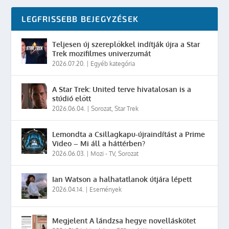
LEGFRISSEBB BEJEGYZÉSEK
Teljesen új szereplőkkel indítják újra a Star
Trek mozifilmes univerzumát
2026.07.20.
|
Egyéb kategória
A Star Trek: United terve hivatalosan is a
stúdió előtt
2026.06.04.
|
Sorozat
,
Star Trek
Lemondta a Csillagkapu-újraindítást a Prime
Video – Mi áll a háttérben?
2026.06.03.
|
Mozi - TV
,
Sorozat
Ian Watson a halhatatlanok útjára lépett
2026.04.14.
|
Események
Megjelent A lándzsa hegye novelláskötet