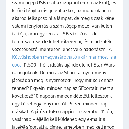
számítógép USB csatlakozójából meríti az Erőt), és
kitűnő fényforrást jelent akkor, ha mondjuk nem
akarod felkapcsolni a lámpát, de mégis csak kéne
valami fényforrás a számítógép mellé. Van külön
tartója, ami egyben az USB-s töltő is – de
természetesen le lehet róla venni, és mindenféle
vezetékektől mentesen lehet vele hadonászni. A
Kütyüshopban megvásárolható akár már most is a
cucc
, 11.500 Ft-ért ideális ajándék lehet Star Wars
rajongóknak. De most az SFportal nyeremény
játékában meg is nyerheted!
Hogy mit kell ehhez
tenned? Figyelni minden nap az SFportalt, mert a
következő 10 napban minden délelőtt felteszünk
egy képet egy fénykardról. Persze minden nap
másikat. A játék utolsó napján – november 15-én,
vasárnap – éjfélig kell küldened egy e-mailt a
jatek@sfportal.hu címre, amelyben meg kell írnod,