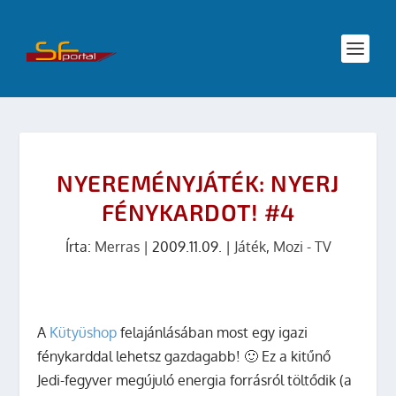
NYEREMÉNYJÁTÉK: NYERJ
FÉNYKARDOT! #4
Írta:
Merras
|
2009.11.09.
|
Játék
,
Mozi - TV
A
Kütyüshop
felajánlásában most egy igazi
fénykarddal lehetsz gazdagabb! 🙂 Ez a kitűnő
Jedi-fegyver megújuló energia forrásról töltődik (a