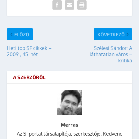
ELŐZŐ
KÖVETKEZŐ
Heti top SF cikkek –
Szélesi Sándor: A
2009., 45. hét
láthatatlan város –
kritika
A SZERZŐRŐL
Merras
Az SFportal társalapítója, szerkesztője. Kedvenc