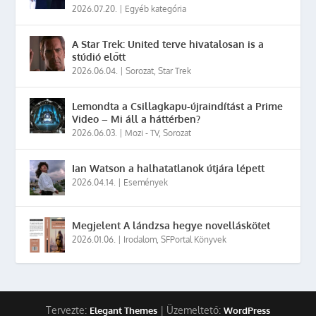
2026.07.20.
|
Egyéb kategória
A Star Trek: United terve hivatalosan is a
stúdió előtt
2026.06.04.
|
Sorozat
,
Star Trek
Lemondta a Csillagkapu-újraindítást a Prime
Video – Mi áll a háttérben?
2026.06.03.
|
Mozi - TV
,
Sorozat
Ian Watson a halhatatlanok útjára lépett
2026.04.14.
|
Események
Megjelent A lándzsa hegye novelláskötet
2026.01.06.
|
Irodalom
,
SFPortal Könyvek
Tervezte:
| Üzemeltető:
Elegant Themes
WordPress