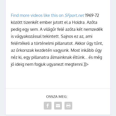
Find more videos like this on
SFport.net
1969-72
között tizenkét ember jutott el a Holdra. Azóta
pedig egy sem. A világűr felé azóta két nemzedék
is vágyakozással tekintett. Sajnos ez az, ami
felértékeli a történelmi pillanatot. Akkor úgy tűnt,
az űrkorszak kezdetén vagyunk. Most inkább úgy
néz ki, egy pillanatra álmainknak éltünk… és még
jó ideig nem fogjuk ugyanezt megtenni.]]>
OSSZA MEG: