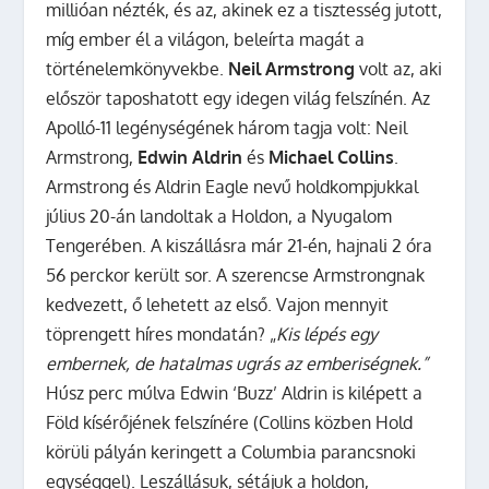
millióan nézték, és az, akinek ez a tisztesség jutott,
míg ember él a világon, beleírta magát a
történelemkönyvekbe.
Neil Armstrong
volt az, aki
először taposhatott egy idegen világ felszínén. Az
Apolló-11 legénységének három tagja volt: Neil
Armstrong,
Edwin Aldrin
és
Michael Collins
.
Armstrong és Aldrin Eagle nevű holdkompjukkal
július 20-án landoltak a Holdon, a Nyugalom
Tengerében. A kiszállásra már 21-én, hajnali 2 óra
56 perckor került sor. A szerencse Armstrongnak
kedvezett, ő lehetett az első. Vajon mennyit
töprengett híres mondatán? „
Kis lépés egy
embernek, de hatalmas ugrás az emberiségnek.”
Húsz perc múlva Edwin ‘Buzz’ Aldrin is kilépett a
Föld kísérőjének felszínére (Collins közben Hold
körüli pályán keringett a Columbia parancsnoki
egységgel). Leszállásuk, sétájuk a holdon,