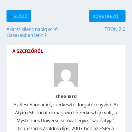
ELŐZŐ
KÖVETKEZŐ
Akarsz kilenc napig sci-fi
TRON 2.0
társaságban lenni?
A SZERZŐRŐL
sheenard
Szélesi Sándor író, szerkesztő, forgatókönyvíró. Az
Átjáró SF irodalmi magazin főszerkesztője volt, a
Mysterious Universe sorozat egyik "szülőatyja",
többszörös Zsoldos-díjas, 2007-ben az ESFS a