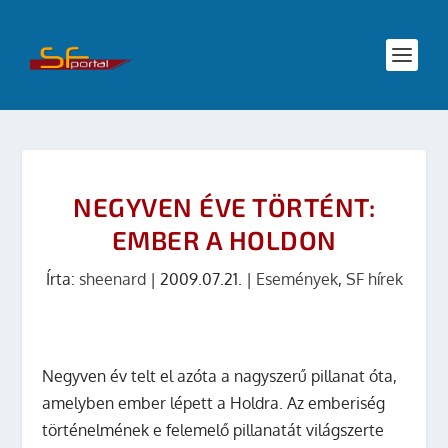
NEGYVEN ÉVE TÖRTÉNT:
EMBER A HOLDON
Írta:
sheenard
|
2009.07.21.
|
Események
,
SF hírek
Negyven év telt el azóta a nagyszerű pillanat óta,
amelyben ember lépett a Holdra. Az emberiség
történelmének e felemelő pillanatát világszerte