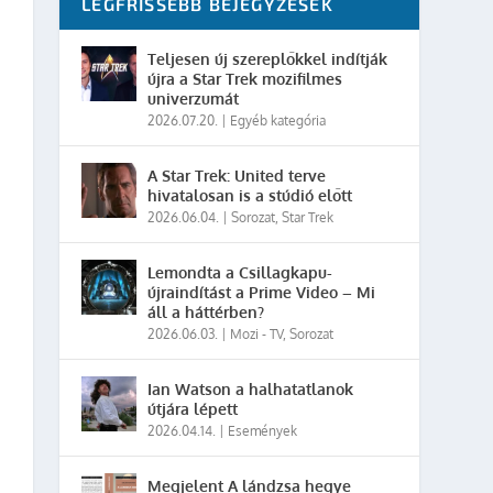
LEGFRISSEBB BEJEGYZÉSEK
Teljesen új szereplőkkel indítják
újra a Star Trek mozifilmes
univerzumát
2026.07.20.
|
Egyéb kategória
A Star Trek: United terve
hivatalosan is a stúdió előtt
2026.06.04.
|
Sorozat
,
Star Trek
Lemondta a Csillagkapu-
újraindítást a Prime Video – Mi
áll a háttérben?
2026.06.03.
|
Mozi - TV
,
Sorozat
Ian Watson a halhatatlanok
útjára lépett
2026.04.14.
|
Események
Megjelent A lándzsa hegye