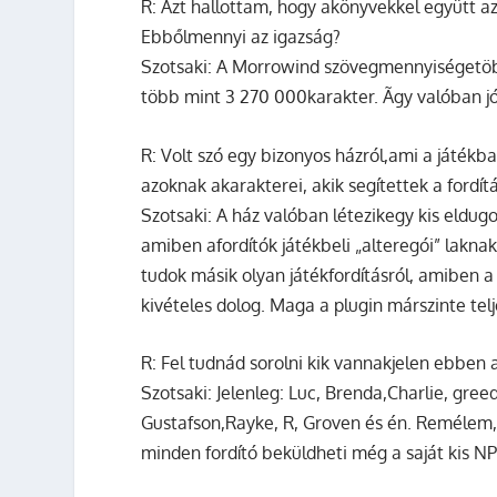
R:
Azt hallottam, hogy akönyvekkel együtt az 
Ebbőlmennyi az igazság?
Szotsaki:
A Morrowind szövegmennyiségetöbb
több mint 3 270 000karakter. Ãgy valóban j
R:
Volt szó egy bizonyos házról,ami a játékba
azoknak akarakterei, akik segítettek a fordí
Szotsaki:
A ház valóban létezikegy kis eldugo
amiben afordítók játékbeli „alteregói” lakna
tudok másik olyan játékfordításról, amiben 
kivételes dolog. Maga a plugin márszinte t
R:
Fel tudnád sorolni kik vannakjelen ebben 
Szotsaki:
Jelenleg: Luc, Brenda,Charlie, gree
Gustafson,Rayke, R, Groven és én. Remélem,
minden fordító beküldheti még a saját kis NP