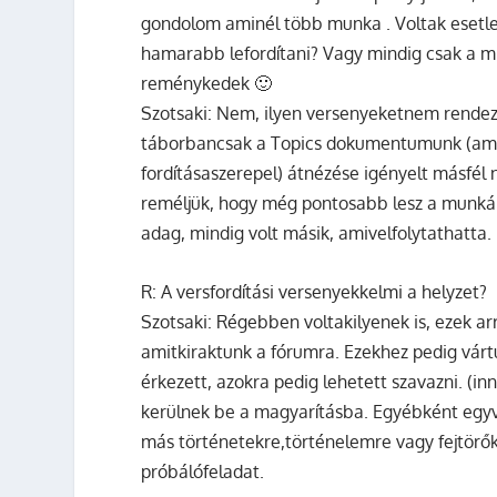
gondolom aminél több munka . Voltak esetleg 
hamarabb lefordítani? Vagy mindig csak a m
reménykedek 🙂
Szotsaki:
Nem, ilyen versenyeketnem rendeztü
táborbancsak a Topics dokumentumunk (ami
fordításaszerepel) átnézése igényelt másfél 
reméljük, hogy még pontosabb lesz a munkán
adag, mindig volt másik, amivelfolytathatta.
R:
A versfordítási versenyekkelmi a helyzet?
Szotsaki:
Régebben voltakilyenek is, ezek arró
amitkiraktunk a fórumra. Ezekhez pedig várt
érkezett, azokra pedig lehetett szavazni. (i
kerülnek be a magyarításba. Egyébként egyv
más történetekre,történelemre vagy fejtörők
próbálófeladat.