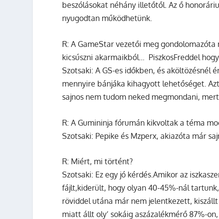
beszólásokat néhány illetőtől. Az ő honoráriu
nyugodtan működhetünk.
R:
A GameStar vezetői meg gondolomazóta már
kicsúszni akarmaikból…
PiszkosFreddel hogy
Szotsaki:
A GS-es időkben, és aköltözésnél é
mennyire bánjáka kihagyott lehetőséget. Az
sajnos nem tudom neked megmondani, mert
R:
A Gumininja fórumán kikvoltak a téma mo
Szotsaki:
Pepike és Mzperx, akiazóta már sajn
R:
Miért, mi történt?
Szotsaki:
Ez egy jó kérdés.Amikor az iszkasz
fájlt,kiderült, hogy olyan 40-45%-nál tartunk
röviddel utána már nem jelentkezett, kiszáll
miatt állt oly’ sokáig aszázalékmérő 87%-on, 