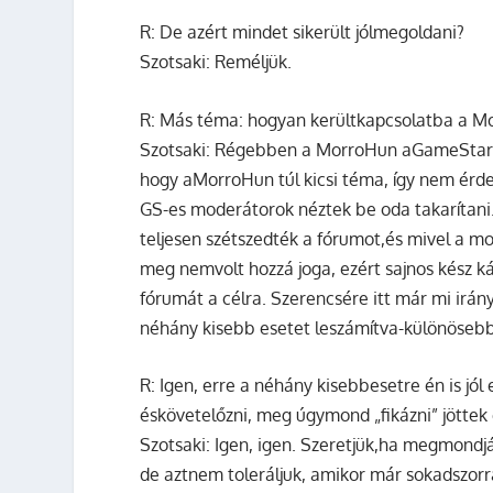
R:
De azért mindet sikerült jólmegoldani?
Szotsaki:
Reméljük.
R:
Más téma: hogyan kerültkapcsolatba a M
Szotsaki:
Régebben a MorroHun aGameStar fór
hogy aMorroHun túl kicsi téma, így nem érdem
GS-es moderátorok néztek be oda takarítani. 
teljesen szétszedték a fórumot,és mivel a m
meg nemvolt hozzá joga, ezért sajnos kész ká
fórumát a célra. Szerencsére itt már mi irány
néhány kisebb esetet leszámítva-különösebb
R:
Igen, erre a néhány kisebbesetre én is j
éskövetelőzni, meg úgymond „fikázni” jöttek 
Szotsaki:
Igen, igen. Szeretjük,ha megmondják
de aztnem toleráljuk, amikor már sokadszorra