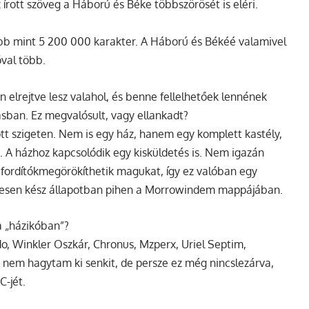
írott szöveg a Háború és Béke többszörösét is eléri.
 mint 5 200 000 karakter. A Háború és Békéé valamivel
óval több.
n elrejtve lesz valahol, és benne fellelhetőek lennének
tásban. Ez megvalósult, vagy ellankadt?
tt szigeten. Nem is egy ház, hanem egy komplett kastély,
k. A házhoz kapcsolódik egy kisküldetés is. Nem igazán
a fordítókmegörökíthetik magukat, így ez valóban egy
eljesen kész állapotban pihen a Morrowindem mappájában.
a „házikóban”?
do, Winkler Oszkár, Chronus, Mzperx, Uriel Septim,
 nem hagytam ki senkit, de persze ez még nincslezárva,
C-jét.