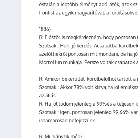
éstalán a legtöbb élményt adó játék, azok szá
Ironfist az egyik magyarítóval, a fordításokvez
1886}
R:
Először is megkérdezném, hogy pontosan 
Szotsaki:
Huh, jó kérdés. Acsapatba körülbel
azelőttiekről pontosan mit mondani, de ha jó
MorroHun munkája. Persze voltak csapatok a
R:
Amikor bekerültél, körülbelülhol tartott 
Szotsaki:
Akkor 78% volt kiírva,ha jól emléks
az állás.
R:
Ha jól tudom jelenleg a 99%és a teljesen
Szotsaki:
Igen, pontosan.Jelenleg 99,66% van 
ishamarosan befejezzünk.
R:
Mi hiányzik még?