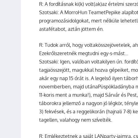
R:
A fordításnak ki(k) volt(ak)az értelmi szerz
Szotsaki:
A MorroHun TeametPepike alapította
programozásidolgokat, mert nélküle lehetetl
astafétabot, aztán jöttem én.
R:
Tudok arról, hogy voltakösszejövetelek, a
Ezekrőlszeretnék megtudni egy-s-mást…
Szotsaki:
Igen, valóban voltakilyen ún. fordí
tagjaösszejött, magukkal hozva gépeiket, mo
akár egy nap 15 órát is. A legelső ilyen tábor
novemberben, majd utánaPüspökladányba ment
11-koris ment a munka!), majd Sárvár és Pest,
táborokra jellemző a nagyon jó légkör, tényle
3) fekvések, és a reggelikorán (hajnali 7-8) 
tagellen, valahogy nem szívelték.
R:
Emlékeztetnek a saját LANparty-jaimra, csak