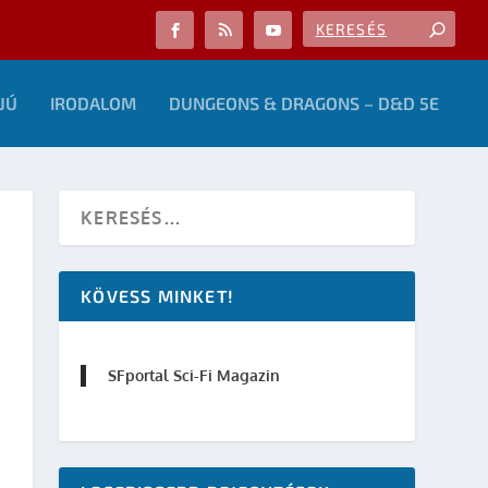
JÚ
IRODALOM
DUNGEONS & DRAGONS – D&D 5E
KÖVESS MINKET!
SFportal Sci-Fi Magazin