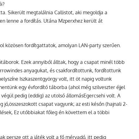
ői?
. Sikerült megtalálnia Callistot, aki megoldja a
en lenne a fordítás. Utána Mzperxhez került át
hol közösen fordítgattatok, amolyan LAN-party szerűen.
tótáborok. Ezek annyiból álltak, hogy a csapat minél több
rrowindes anyagukat, és csakfordítottunk, fordítottunk
helyszíne Iszkaszentgyörgy volt, itt öt napig voltunk
ünk egy évfordító táborba (ahol még szilveszter éjjel
 végül pedig (eddig) az utolsó állomásEgercsehi volt. A
g jó,összeszokott csapat vagyunk; az esti későn (hajnali 2-
kelések, Ez utóbbiakat főleg én követtem el a többi
 persze ott a játék volt a fő mérvadó, itt pedig