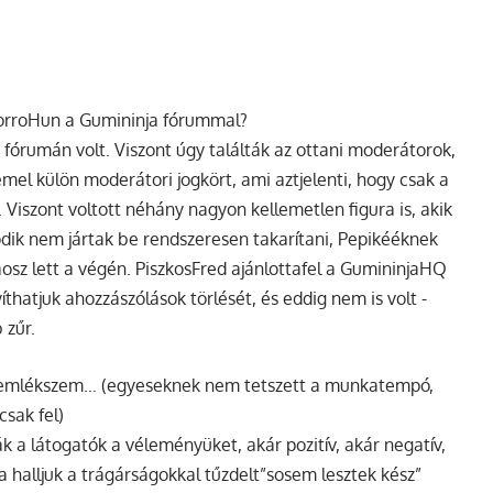
orroHun a Gumininja fórummal?
umán volt. Viszont úgy találták az ottani moderátorok,
el külön moderátori jogkört, ami aztjelenti, hogy csak a
Viszont voltott néhány nagyon kellemetlen figura is, akik
odik nem jártak be rendszeresen takarítani, Pepikééknek
osz lett a végén. PiszkosFred ajánlottafel a GumininjaHQ
íthatjuk ahozzászólások törlését, és eddig nem is volt -
 zűr.
ól emlékszem… (egyeseknek nem tetszett a munkatempó,
csak fel)
 a látogatók a véleményüket, akár pozitív, akár negatív,
 halljuk a trágárságokkal tűzdelt”sosem lesztek kész”