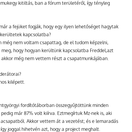
mukegy kitiltás, ban a fórum területéről, így tényleg
 a fejüket fogják, hogy egy ilyen lehetőséget hagytak
kerültetek kapcsolatba?
n még nem voltam csapattag, de el tudom képzelni,
t meg, hogy hogyan kerültünk kapcsolatba Freddel,azt
 akkor még nem vettem részt a csapatmunkájában.
derátorai?
os kilépett.
entgyörgyi fordítótáborban összegyűjtöttünk minden
, pedig már 87% volt kiírva. Eztmegírtuk Mz-nek is, aki
t acsapatból. Akkor vettem át a vezetést; és e lemaradás
így joggal hihetvén azt, hogy a project meghalt.