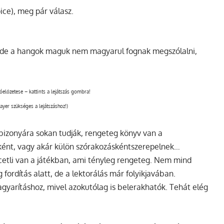
ice), meg pár válasz.
 de a hangok maguk nem magyarul fognak megszólalni,
lőzetese – kattints a lejátszás gombra!
layer szükséges a lejátszáshoz!)
bizonyára sokan tudják, rengeteg könyv van a
ként, vagy akár külön szórakozáskéntszerepelnek…
etli van a játékban, ami tényleg rengeteg. Nem mind
 fordítás alatt, de a lektorálás már folyikjavában.
gyarításhoz, mivel azokutólag is belerakhatók. Tehát elég