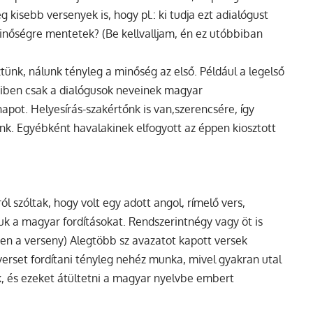
kisebb versenyek is, hogy pl.: ki tudja ezt adialógust
inőségre mentetek? (Be kellvalljam, én ez utóbbiban
nk, nálunk tényleg a minőség az első. Például a legelső
ben csak a dialógusok neveinek magyar
napot. Helyesírás-szakértőnk is van,szerencsére, így
k. Egyébként havalakinek elfogyott az éppen kiosztott
l szóltak, hogy volt egy adott angol, rímelő vers,
uk a magyar fordításokat. Rendszerintnégy vagy öt is
nnen a verseny) Alegtöbb sz avazatot kapott versek
erset fordítani tényleg nehéz munka, mivel gyakran utal
, és ezeket átültetni a magyar nyelvbe embert