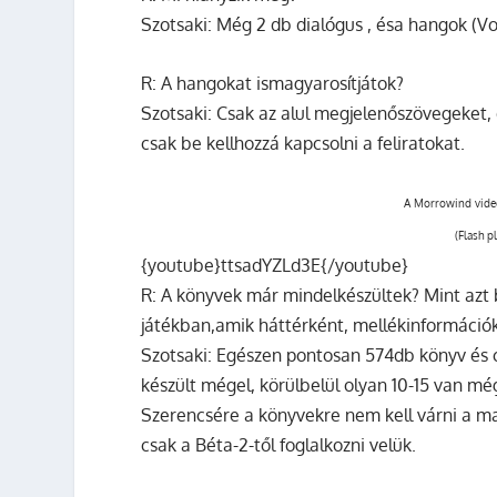
Szotsaki:
Még 2 db dialógus , ésa hangok (Vo
R:
A hangokat ismagyarosítjátok?
Szotsaki:
Csak az alul megjelenőszövegeket,
csak be kellhozzá kapcsolni a feliratokat.
A Morrowind videóe
(Flash p
{youtube}ttsadYZLd3E{/youtube}
R:
A könyvek már mindelkészültek? Mint azt 
játékban,amik háttérként, mellékinformáció
Szotsaki:
Egészen pontosan 574db könyv és c
készült mégel, körülbelül olyan 10-15 van még
Szerencsére a könyvekre nem kell várni a ma
csak a Béta-2-től foglalkozni velük.