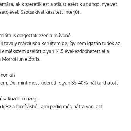
mára, akik szeretik ezt a stílust ésértik az angol nyelvet.
etőjével: Szotsakival készített interjút.
mióta is dolgoztok ezen a művönő
ül tavaly márciusba kerültem be, így nem igazán tudok az
l emlékszem azelőtt olyan 1-1,5 évekezdődhetett el a
 MorroHun előtt is.
a munka?
zem. De, mint most kiderült, olyan 35-40%-nál tarthatott
 kész között mozog…
kész a fordításból, ami pedig még hátra van, azt