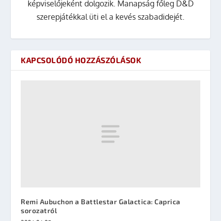
képviselőjeként dolgozik. Manapság főleg D&D
szerepjátékkal üti el a kevés szabadidejét.
KAPCSOLÓDÓ HOZZÁSZÓLÁSOK
Remi Aubuchon a Battlestar Galactica: Caprica
sorozatról