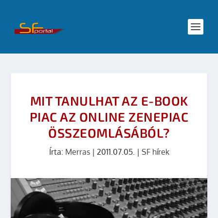
MIT TANULHAT AZ E-BOOK
PIAC AZ ONLINE ZENEPIAC
ÖSSZEOMLÁSÁBÓL?
Írta:
Merras
|
2011.07.05.
|
SF hírek