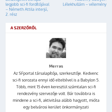
legjobb sci-fi fordítójával
Lélekhullám – vélemény
– Németh Attila interjú,
2. rész
A SZERZŐRŐL
Merras
Az SFportal társalapítója, szerkesztője. Kedvenc
sci-fi sorozata ennyi idő elteltével is a Babylon 5.
Több, mint 15 éven keresztül számtalan sci-fi
rendezvény szervezője volt. Bár továbbra is
mindene a sci-fi, aktivitása alább hagyott, mióta
egy belvárosi kerület önkormányzati