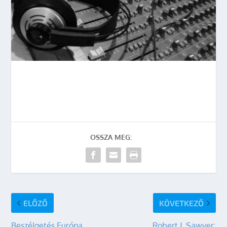
OSSZA MEG:
ELŐZŐ
KÖVETKEZŐ
Beszélgetés Európa
Robert J. Sawyer: