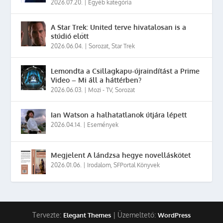
2026.07.20.
|
Egyéb kategória
A Star Trek: United terve hivatalosan is a
stúdió előtt
2026.06.04.
|
Sorozat
,
Star Trek
Lemondta a Csillagkapu-újraindítást a Prime
Video – Mi áll a háttérben?
2026.06.03.
|
Mozi - TV
,
Sorozat
Ian Watson a halhatatlanok útjára lépett
2026.04.14.
|
Események
Megjelent A lándzsa hegye novelláskötet
2026.01.06.
|
Irodalom
,
SFPortal Könyvek
Tervezte:
| Üzemeltető:
Elegant Themes
WordPress