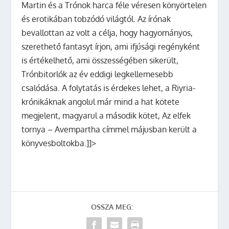
Martin és a Trónok harca féle véresen könyörtelen
és erotikában tobzódó világtól. Az írónak
bevallottan az volt a célja, hogy hagyományos,
szerethető fantasyt írjon, ami ifjúsági regényként
is értékelhető, ami összességében sikerült,
Trónbitorlók
az év eddigi legkellemesebb
csalódása. A folytatás is érdekes lehet, a Riyria-
krónikáknak angolul már mind a hat kötete
megjelent, magyarul a második kötet,
Az elfek
tornya – Avempartha
címmel májusban került a
könyvesboltokba.]]>
OSSZA MEG: