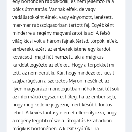
egy börtönben raboskodik, és nem jellemző rá a
bölcs útmutatás. Vannak elfek, de vagy
vadállatokként élnek, vagy elnyomott, lenézett,
már-már rabszolgasorban tartott faj. Egyébként
minderre a regény magyarázatot is ad. A felső
világ kicsi volt a három fajnak (értsd: törpök, elfek,
emberek), ezért az emberek istene egy kardot
kovácsolt, majd fiút nemzett, aki a mágikus
karddal legyőzte az elfeket. Hogy a törpökkel mi
lett, az nem derül ki. Kár, hogy mindezeket kicsit
szájbarágósan a szerzetes Myron meséli el, az
ilyen magyarázó monológokban néha kicsit túl sok
az információ egyszerre. Főleg, ha az ember sejti,
hogy meg kellene jegyezni, mert később fontos
lehet. A kevés fantasy elemet ellensúlyozza, hogy
a regény legjobb része a látogatás Ezrahaddon
mágikus börtönében. A kicsit Gyűrűk Ura