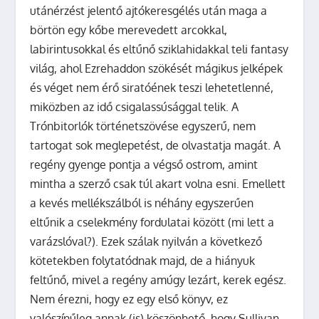
utánérzést jelentő ajtókeresgélés után maga a
börtön egy kőbe merevedett arcokkal,
labirintusokkal és eltűnő sziklahidakkal teli fantasy
világ, ahol Ezrehaddon szökését mágikus jelképek
és véget nem érő siratóének teszi lehetetlenné,
miközben az idő csigalassúsággal telik. A
Trónbitorlók történetszövése egyszerű, nem
tartogat sok meglepetést, de olvastatja magát. A
regény gyenge pontja a végső ostrom, amint
mintha a szerző csak túl akart volna esni. Emellett
a kevés mellékszálból is néhány egyszerűen
eltűnik a cselekmény fordulatai között (mi lett a
varázslóval?). Ezek szálak nyilván a következő
kötetekben folytatódnak majd, de a hiányuk
feltűnő, mivel a regény amúgy lezárt, kerek egész.
Nem érezni, hogy ez egy első könyv, ez
valószínűleg annak (is) köszönhető, hogy Sullivan