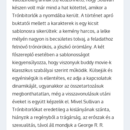
készen volt már mind a hat kötettel, amikor a
Trónbitorlók a nyomdába került. A történet apró
buktatói mellett a karakterek is egy kicsit
sablonosra sikerültek: a kemény harcos, a lelke
mélyén nagyon is becsületes tolvaj, a feladathoz
felnövő trónörökös, a jószívű örömlány. A két
főszereplő esetében a sablonosságot
kiegyensúlyozza, hogy viszonyuk buddy movie-k
klasszikus szabályai szerint működik. Külsejük és
egyéniségük is ellentétes, ez adja a kapcsolatuk
dinamikáját, ugyanakkor az összetartozásuk
megbonthatatlan, még a visszavonulásuk utáni
éveket is együtt képzelik el. Mivel Sullivan a
Trónbitorlókat eredetileg a kislányának szánta,
hiányzik a regényből a trágárság, az erőszak és a
szexualitás, távol áll mondjuk a George R. R.