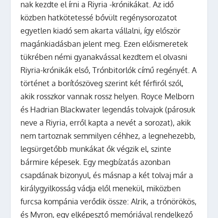
nak kezdte el írni a
Riyria -krónikákat
. Az idő
közben hatkötetessé bővült regénysorozatot
egyetlen kiadó sem akarta vállalni, így először
magánkiadásban jelent meg. Ezen előismeretek
tükrében némi gyanakvással kezdtem el olvasni
Riyria-krónikák
első,
Trónbitorlók
című regényét. A
történet a borítószöveg szerint két férfiról szól,
akik rosszkor vannak rossz helyen. Royce Melborn
és Hadrian Blackwater legendás tolvajok (párosuk
neve a Riyria, erről kapta a nevét a sorozat), akik
nem tartoznak semmilyen céhhez, a legnehezebb,
legsürgetőbb munkákat ők végzik el, szinte
bármire képesek. Egy megbízatás azonban
csapdának bizonyul, és másnap a két tolvaj már a
királygyilkosság vádja elől menekül, miközben
furcsa kompánia verődik össze: Alrik, a trónörökös,
és Myron, egy elképesztő memóriával rendelkező