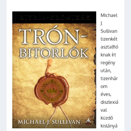
Michael
J.
Sullivan
tizenkét
asztalfió
knak írt
regény
után,
tizenhár
om
éves,
diszlexiá
val
küzdő
kislányá