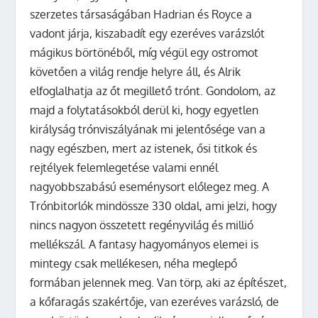
szerzetes társaságában Hadrian és Royce a
vadont járja, kiszabadít egy ezeréves varázslót
mágikus börtönéből, míg végül egy ostromot
követően a világ rendje helyre áll, és Alrik
elfoglalhatja az őt megillető trónt. Gondolom, az
majd a folytatásokból derül ki, hogy egyetlen
királyság trónviszályának mi jelentősége van a
nagy egészben, mert az istenek, ősi titkok és
rejtélyek felemlegetése valami ennél
nagyobbszabású eseménysort előlegez meg.
A
Trónbitorlók mindössze 330 oldal, ami jelzi, hogy
nincs nagyon összetett regényvilág és millió
mellékszál. A fantasy hagyományos elemei is
mintegy csak mellékesen, néha meglepő
formában jelennek meg. Van törp, aki az építészet,
a kőfaragás szakértője, van ezeréves varázsló, de