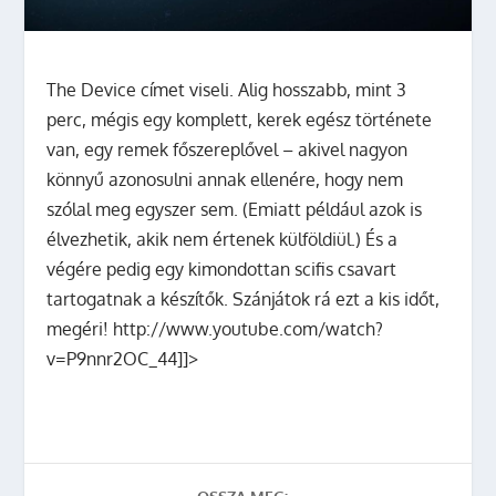
The Device címet viseli. Alig hosszabb, mint 3
perc, mégis egy komplett, kerek egész története
van, egy remek főszereplővel – akivel nagyon
könnyű azonosulni annak ellenére, hogy nem
szólal meg egyszer sem. (Emiatt például azok is
élvezhetik, akik nem értenek külföldiül.) És a
végére pedig egy kimondottan scifis csavart
tartogatnak a készítők. Szánjátok rá ezt a kis időt,
megéri!
http://www.youtube.com/watch?
v=P9nnr2OC_44]]>