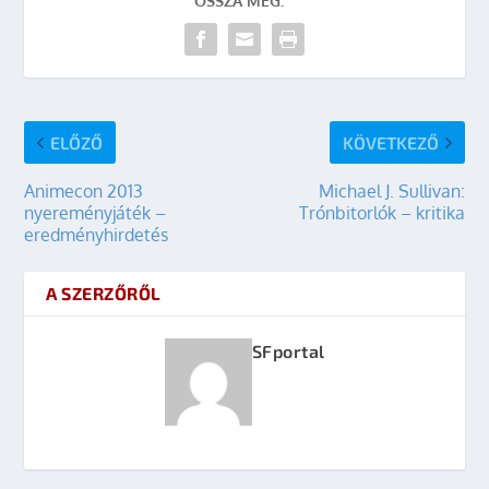
OSSZA MEG:
ELŐZŐ
KÖVETKEZŐ
Animecon 2013
Michael J. Sullivan:
nyereményjáték –
Trónbitorlók – kritika
eredményhirdetés
A SZERZŐRŐL
SFportal