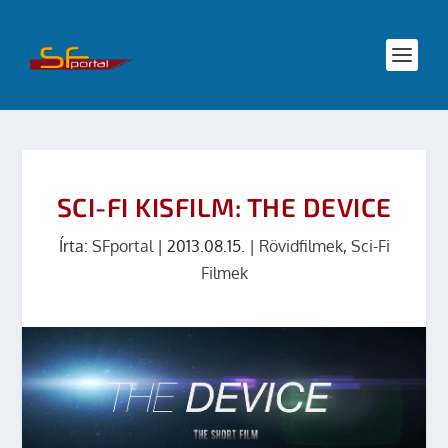
SCI-FI KISFILM: THE DEVICE
Írta:
SFportal
|
2013.08.15.
|
Rövidfilmek
,
Sci-Fi
Filmek