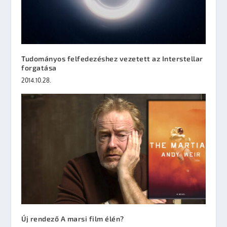
Tudományos felfedezéshez vezetett az Interstellar
forgatása
2014.10.28.
Új rendező A marsi film élén?