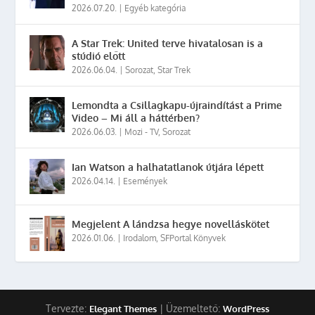
2026.07.20.
|
Egyéb kategória
A Star Trek: United terve hivatalosan is a
stúdió előtt
2026.06.04.
|
Sorozat
,
Star Trek
Lemondta a Csillagkapu-újraindítást a Prime
Video – Mi áll a háttérben?
2026.06.03.
|
Mozi - TV
,
Sorozat
Ian Watson a halhatatlanok útjára lépett
2026.04.14.
|
Események
Megjelent A lándzsa hegye novelláskötet
2026.01.06.
|
Irodalom
,
SFPortal Könyvek
Tervezte:
| Üzemeltető:
Elegant Themes
WordPress