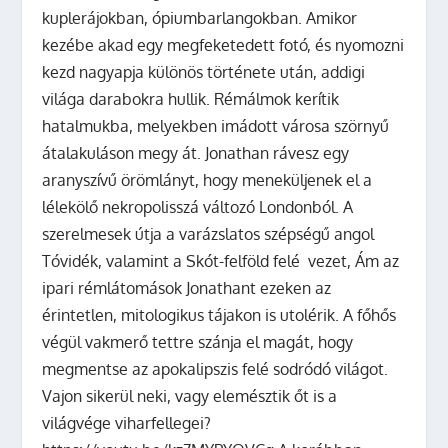
kuplerájokban, ópiumbarlangokban. Amikor
kezébe akad egy megfeketedett fotó, és nyomozni
kezd nagyapja különös története után, addigi
világa darabokra hullik. Rémálmok kerítik
hatalmukba, melyekben imádott városa szörnyű
átalakuláson megy át. Jonathan rávesz egy
aranyszívű örömlányt, hogy meneküljenek el a
lélekölő nekropolisszá változó Londonból. A
szerelmesek útja a varázslatos szépségű angol
Tóvidék, valamint a Skót-felföld felé vezet, Ám az
ipari rémlátomások Jonathant ezeken az
érintetlen, mitologikus tájakon is utolérik. A főhős
végül vakmerő tettre szánja el magát, hogy
megmentse az apokalipszis felé sodródó világot.
Vajon sikerül neki, vagy elemésztik őt is a
világvége viharfellegei?