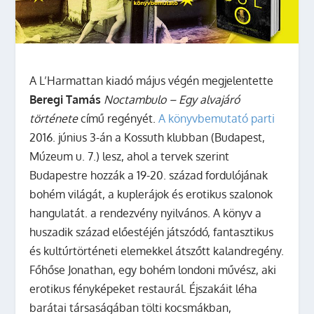
A L’Harmattan kiadó május végén megjelentette
Beregi Tamás
Noctambulo – Egy alvajáró
története
című regényét.
A könyvbemutató parti
2016. június 3-án a Kossuth klubban (Budapest,
Múzeum u. 7.) lesz, ahol a tervek szerint
Budapestre hozzák a 19-20. század fordulójának
bohém világát, a kuplerájok és erotikus szalonok
hangulatát. a rendezvény nyilvános. A könyv a
huszadik század előestéjén játszódó, fantasztikus
és kultúrtörténeti elemekkel átszőtt kalandregény.
Főhőse Jonathan, egy bohém londoni művész, aki
erotikus fényképeket restaurál. Éjszakáit léha
barátai társaságában tölti kocsmákban,