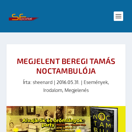
MEGJELENT BEREGI TAMÁS
NOCTAMBULÓJA
Írta:
sheenard
|
2016.05.31.
|
Események
,
Irodalom
,
Megjelenés