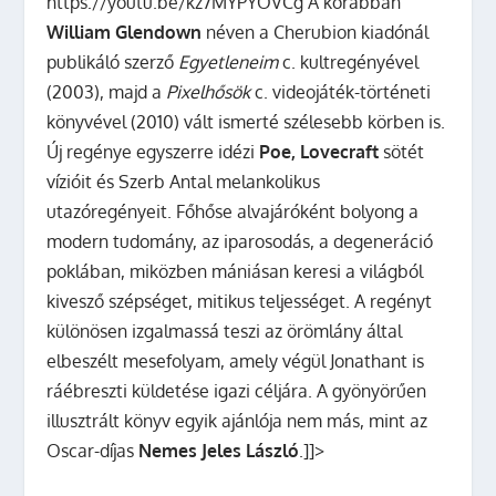
https://youtu.be/kz7MYPYOVCg A korábban
William Glendown
néven a Cherubion kiadónál
publikáló szerző
Egyetleneim
c. kultregényével
(2003), majd a
Pixelhősök
c. videojáték-történeti
könyvével (2010) vált ismerté szélesebb körben is.
Új regénye egyszerre idézi
Poe, Lovecraft
sötét
vízióit és Szerb Antal melankolikus
utazóregényeit. Főhőse alvajáróként bolyong a
modern tudomány, az iparosodás, a degeneráció
poklában, miközben mániásan keresi a világból
kivesző szépséget, mitikus teljességet. A regényt
különösen izgalmassá teszi az örömlány által
elbeszélt mesefolyam, amely végül Jonathant is
ráébreszti küldetése igazi céljára. A gyönyörűen
illusztrált könyv egyik ajánlója nem más, mint az
Oscar-díjas
Nemes Jeles László
.]]>