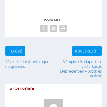
OSSZA MEG:
ELŐZŐ
KÖVETKEZŐ
Távoli kolóniák antológia
Vámpírok Budapesten,
megjelenés
vérfarkasok
Debrecenben – Ajtók és
átjárók
A SZERZŐRŐL