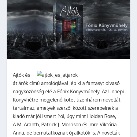
Ajtók és
átjárók című antológiával lép ki a fantasyt olvasó
nagyközönség elé a Főnix Könyvműhely. Az Ünnepi
Könyvhétre megjelenő kötet tizenhárom novellát
tartalmaz, amelyek szerzői között szerepelnek a
kiadó már jól ismert írói, úgy mint Holden Rose,
A.M. Aranth, Patrick J. Morrison és Imre Viktória
Anna, de bemutatkoznak új alkotók is. A novellák