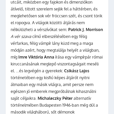
utcáit, miközben egy fajokon és dimenziókon
átívelő, tiltott szerelem sejlik fel a háttérben, és
meglehetősen sok vér fröccsen szét, és csont törik
el ropogva. A világok közötti átjárás nem
nélkülözheti a vérszívókat sem:
Patrick J. Morrison
A vér szava
című elbeszélésében egy félig
vérfarkas, félig vámpír lány küzd meg a maga
módján azért, hogy megtalálja helyét a világban,
míg
Imre Viktória Anna
írása egy vámpírpár római
kiruccanásának meglepő viszontagságait meséli
el. …és legvégén a gyerekek:
Csikász Lajos
történetében egy kisfiú képes átjárót nyitni
álmaiban egy másik világra, amit persze nem
egészen jó emberek megpróbálnak kihasználni
saját céljaikra.
Michaleczky Péter
alternatív
történelmében Budapesten 1946-ban még dúl a
második világháború, sőt démonok