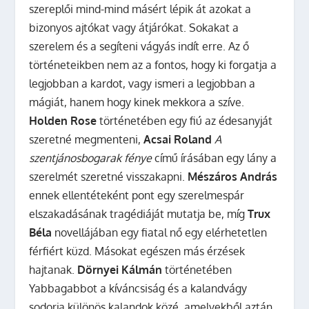
szereplői mind-mind másért lépik át azokat a
bizonyos ajtókat vagy átjárókat. Sokakat a
szerelem és a segíteni vágyás indít erre. Az ő
történeteikben nem az a fontos, hogy ki forgatja a
legjobban a kardot, vagy ismeri a legjobban a
mágiát, hanem hogy kinek mekkora a szíve.
Holden Rose
történetében egy fiú az édesanyját
szeretné megmenteni,
Acsai Roland
A
szentjánosbogarak fénye
című írásában egy lány a
szerelmét szeretné visszakapni.
Mészáros András
ennek ellentéteként pont egy szerelmespár
elszakadásának tragédiáját mutatja be, míg
Trux
Béla
novellájában egy fiatal nő egy elérhetetlen
férfiért küzd. Másokat egészen más érzések
hajtanak.
Dörnyei Kálmán
történetében
Yabbagabbot a kíváncsiság és a kalandvágy
sodorja különös kalandok közé, amelyekből aztán