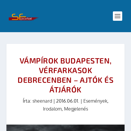
VÁMPÍROK BUDAPESTEN,
VÉRFARKASOK
DEBRECENBEN – AJTÓK ÉS
ÁTJÁRÓK
Írta:
sheenard
|
2016.06.01.
|
Események
,
Irodalom
,
Megjelenés