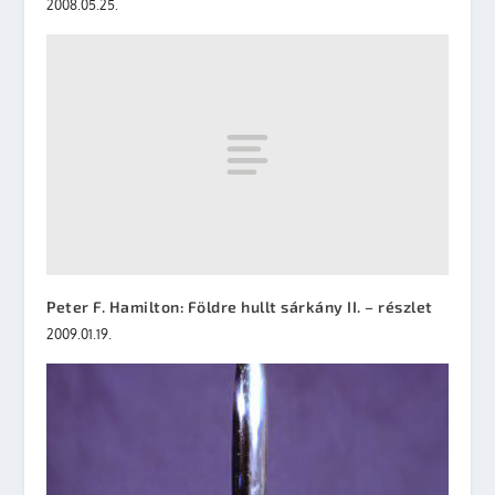
2008.05.25.
Peter F. Hamilton: Földre hullt sárkány II. – részlet
2009.01.19.