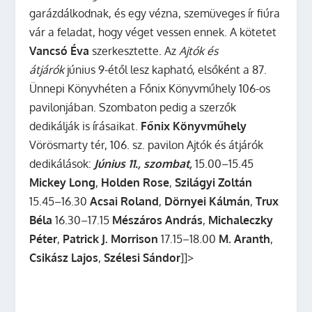
garázdálkodnak, és egy vézna, szemüveges ír fiúra
vár a feladat, hogy véget vessen ennek. A kötetet
Vancsó Éva
szerkesztette. Az
Ajtók és
átjárók
június 9-étől lesz kapható, elsőként a 87.
Ünnepi Könyvhéten a Főnix Könyvműhely 106-os
pavilonjában. Szombaton pedig a szerzők
dedikálják is írásaikat.
Főnix Könyvműhely
Vörösmarty tér, 106. sz. pavilon Ajtók és átjárók
dedikálások:
Június 11., szombat,
15.00–15.45
Mickey Long
,
Holden Rose
,
Szilágyi Zoltán
15.45–16.30
Acsai Roland
,
Dörnyei Kálmán
,
Trux
Béla
16.30–17.15
Mészáros András
,
Michaleczky
Péter
,
Patrick J. Morrison
17.15–18.00
M. Aranth
,
Csikász Lajos
,
Szélesi Sándor
]]>