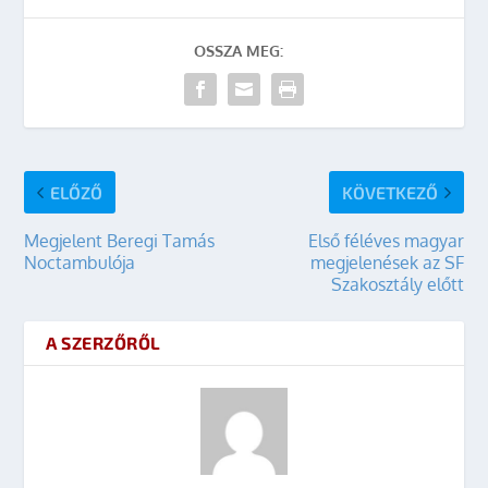
OSSZA MEG:
ELŐZŐ
KÖVETKEZŐ
Megjelent Beregi Tamás
Első féléves magyar
Noctambulója
megjelenések az SF
Szakosztály előtt
A SZERZŐRŐL