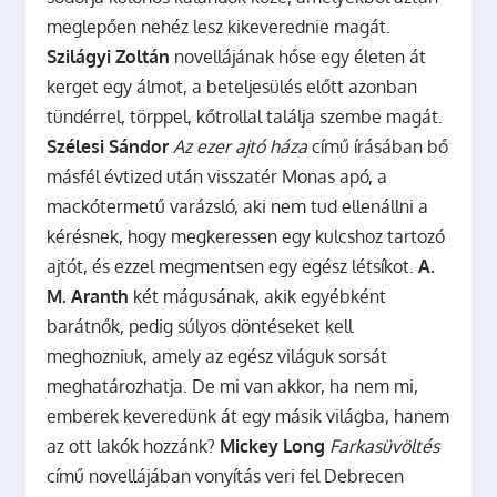
meglepően nehéz lesz kikeverednie magát.
Szilágyi Zoltán
novellájának hőse egy életen át
kerget egy álmot, a beteljesülés előtt azonban
tündérrel, törppel, kőtrollal találja szembe magát.
Szélesi Sándor
Az ezer ajtó háza
című írásában bő
másfél évtized után visszatér Monas apó, a
mackótermetű varázsló, aki nem tud ellenállni a
kérésnek, hogy megkeressen egy kulcshoz tartozó
ajtót, és ezzel megmentsen egy egész létsíkot.
A.
M. Aranth
két mágusának, akik egyébként
barátnők, pedig súlyos döntéseket kell
meghozniuk, amely az egész világuk sorsát
meghatározhatja. De mi van akkor, ha nem mi,
emberek keveredünk át egy másik világba, hanem
az ott lakók hozzánk?
Mickey Long
Farkasüvöltés
című novellájában vonyítás veri fel Debrecen