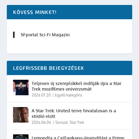
KÖVESS MINKET!
SFportal Sci-Fi Magazin
LEGFRISSEBB BEJEGYZÉSEK
Teljesen új szereplőkkel indítják újra a Star
Trek mozifilmes univerzumát
2026.07.20.
|
Egyéb kategória
A Star Trek: United terve hivatalosan is a
stúdió előtt
2026.06.04.
|
Sorozat
,
Star Trek
Lemondta a Csillagkapu-újraindítást a Prime