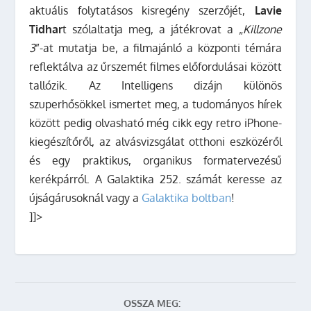
aktuális folytatásos kisregény szerzőjét,
Lavie
Tidhar
t szólaltatja meg, a játékrovat a „
Killzone
3
”-at mutatja be, a filmajánló a központi témára
reflektálva az űrszemét filmes előfordulásai között
tallózik. Az Intelligens dizájn különös
szuperhősökkel ismertet meg, a tudományos hírek
között pedig olvasható még cikk egy retro iPhone-
kiegészítőről, az alvásvizsgálat otthoni eszközéről
és egy praktikus, organikus formatervezésű
kerékpárról. A Galaktika 252. számát keresse az
újságárusoknál vagy a
Galaktika boltban
!
]]>
OSSZA MEG: