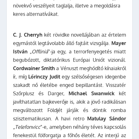
növekvő veszélyeit taglalja, illetve a megoldásra
keres alternatívákat.
C. J. Cherryh
két rövidke novellájában az értelem
egymástól legtávolabb álló fajtáit vizsgálja.
Mayer
István
„
Offliniá
”-ja egy, a terrorfenyegetés miatt
begubózott, diktatórikus Európai Uniót vizionál.
Cordwainer Smith
a Vénuszt meghódító kínaiakról
ír, míg
Lőrinczy Judit
egy szélsőségesen idegenbe
szakadt nő életébe enged bepillantást. Visszatér
Szőrplusz és Darger,
Michael Swanwick
két
javíthatatlan bajkeverője is, akik a jövő radikálisan
megváltozott Földjét járják és döntik romba
szisztematikusan. A havi retro
Matulay Sándor
„
Telefonvicc
”-e, amelyben néhány téves kapcsolás
fenekestül fölforgatja a főhős életét. Az interjú az