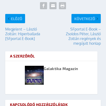
ELŐZŐ
KÖVETKEZŐ
Megjelent – László
SFportal E-Book –
Zoltán: Hiperballada
Zsoldos Péter, László
[SFportal E-Book]
Zoltán regények és
megújult honlap
A SZERZŐRŐL
Galaktika Magazin
KAPCSOLÓDÓ HOZZÁSZÓLÁSOK