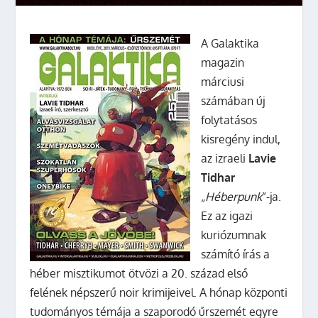
A Galaktika
magazin
márciusi
számában új
folytatásos
kisregény indul,
az izraeli
Lavie
Tidhar
„
Héberpunk
”-ja.
Ez az igazi
kuriózumnak
számító írás a
héber misztikumot ötvözi a 20. század első
felének népszerű noir krimijeivel. A hónap központi
tudományos témája a szaporodó űrszemét egyre