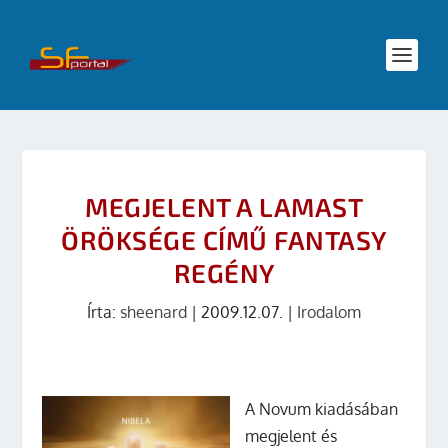
MEGJELENT A LAMAST
ÖRÖKSÉGE CÍMŰ FANTASY
REGÉNY
Írta:
sheenard
|
2009.12.07.
|
Irodalom
A Novum kiadásában
megjelent és