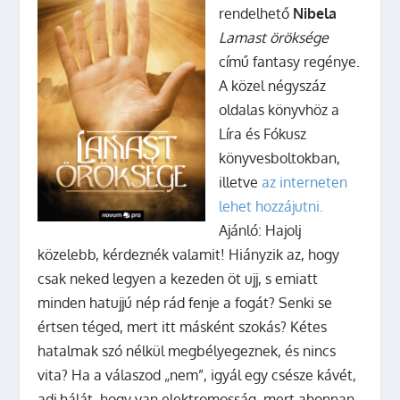
rendelhető
Nibela
Lamast öröksége
című fantasy regénye.
A közel négyszáz
oldalas könyvhöz a
Líra és Fókusz
könyvesboltokban,
illetve
az interneten
lehet hozzájutni.
Ajánló: Hajolj
közelebb, kérdeznék valamit! Hiányzik az, hogy
csak neked legyen a kezeden öt ujj, s emiatt
minden hatujjú nép rád fenje a fogát? Senki se
értsen téged, mert itt másként szokás? Kétes
hatalmak szó nélkül megbélyegeznek, és nincs
vita? Ha a válaszod „nem”, igyál egy csésze kávét,
adj hálát, hogy van elektromosság, mert ahonnan