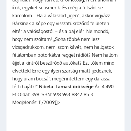
írok, egyiket se ismerik. És még a felszínt se
karcolom… Ha a válaszod „igen”, akkor vigyázz.
Bárkinek a képe egy visszatükröződő felületen
eltér a valóságostól – és a baj elér. Ne mondd,
hogy nem szóltam! „Soha többé nem lesz
vizsgadrukkom, nem iszom kávét, nem hallgatok
félálomban botorkálva reggel rádiót? Nem hallom
éjjel a kintről beszűrődő autókat? Ezt tőlem mind
elvették! Erre egy ilyen szarság miatt ijedeznek,
hogy uram bocsá’, megérintettem egy darassa
férfi haját?!”
Nibela: Lamast öröksége
Ár: 4.490
Ft Oldal: 398 ISBN: 978-963-9842-95-3
Megjelenés: 11/2009]]>