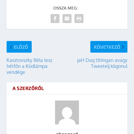
OSSZA MEG:
ELŐZŐ
KÖVETKEZŐ
Kasztovszky Béla lesz
jaH Daq tlhIngan avagy
hétfőn a Ködlámpa
Tweetelj kligonul
vendége
A SZERZŐRŐL
sheenard