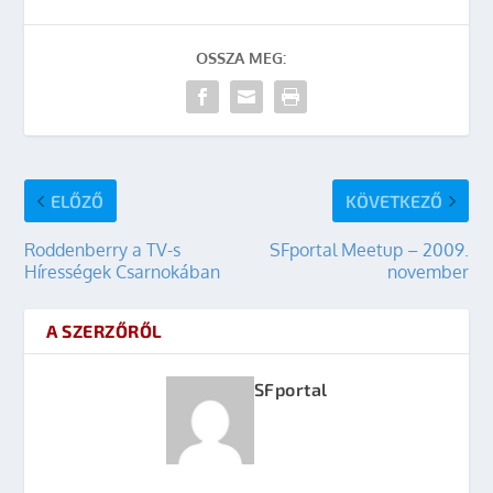
OSSZA MEG:
ELŐZŐ
KÖVETKEZŐ
Roddenberry a TV-s
SFportal Meetup – 2009.
Hírességek Csarnokában
november
A SZERZŐRŐL
SFportal