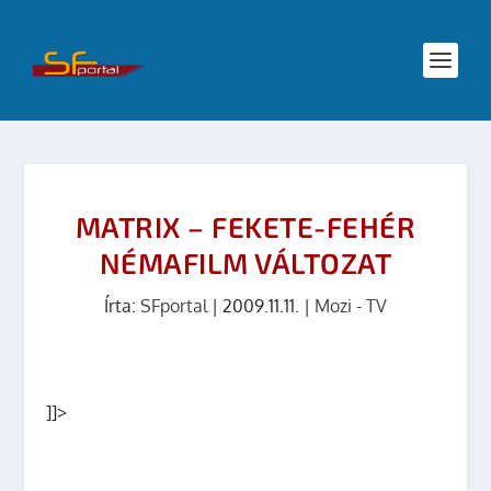
MATRIX – FEKETE-FEHÉR
NÉMAFILM VÁLTOZAT
Írta:
SFportal
|
2009.11.11.
|
Mozi - TV
]]>