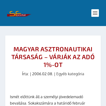
MAGYAR ASZTRONAUTIKAI
TÁRSASÁG – VÁRJÁK AZ ADÓ
1%-OT
Írta:
|
2006.02.08.
|
Egyéb kategória
Ismét előttünk áll a személyi jövedelemadó
bevallása. Sokakszámára a határidő február