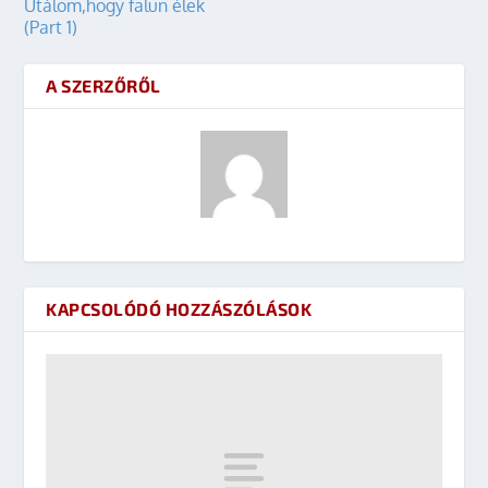
Útálom,hogy falun élek
(Part 1)
A SZERZŐRŐL
KAPCSOLÓDÓ HOZZÁSZÓLÁSOK