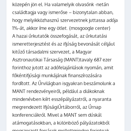
közepén jön el. Ha valamelyik olvasónk -netán
családtagja vagy ismerőse – bizonytalan abban,
hogy melyikközhasznú szervezetnek juttassa adója
1%-át, akkor íme egy ötlet.
{mosgoogle center}
A hazai űrkutatók összefogását, az űrkutatási
ismeretterjesztést és az ifjúság bevonását céljául
kitűző társadalmi szervezet, a
Magyar
Asztronautikai Társaság (MANT)
tavaly 687 ezer
forinthoz jutott az adófelajánlások nyomán, amit
főkéntifjúsági munkájának finanszírozására
fordított. Az Űrvilágban isgyakran beszámolunk a
MANT rendezvényeiről, például a diákoknak
mindenévben kiírt esszépályázatról, a nyaranta
megrendezett IfjúságiŰrtáborról, az Űrnap
konferenciákról. Mivel a MANT sem dúskál
atámogatásokban, a különböző pályázatokból
megszerzett források mellettminden forintnak