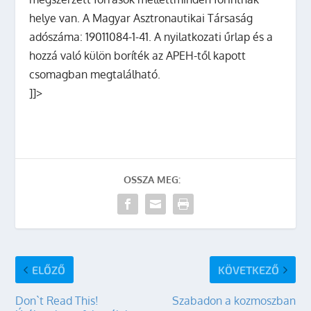
helye van.
A Magyar Asztronautikai Társaság
adószáma:
19011084-1-41
. A nyilatkozati űrlap és a
hozzá való külön boríték az APEH-től kapott
csomagban megtalálható.
]]>
OSSZA MEG:
ELŐZŐ
KÖVETKEZŐ
Don`t Read This!
Szabadon a kozmoszban