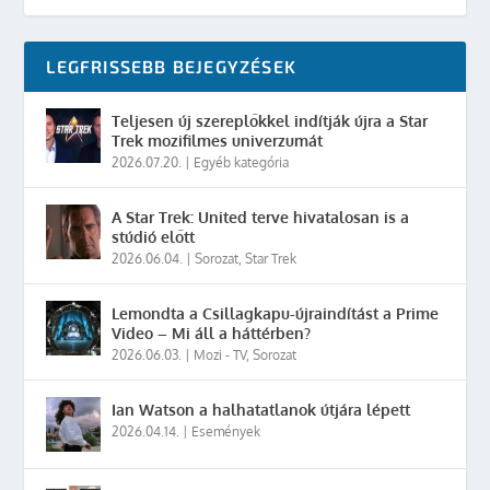
LEGFRISSEBB BEJEGYZÉSEK
Teljesen új szereplőkkel indítják újra a Star
Trek mozifilmes univerzumát
2026.07.20.
|
Egyéb kategória
A Star Trek: United terve hivatalosan is a
stúdió előtt
2026.06.04.
|
Sorozat
,
Star Trek
Lemondta a Csillagkapu-újraindítást a Prime
Video – Mi áll a háttérben?
2026.06.03.
|
Mozi - TV
,
Sorozat
Ian Watson a halhatatlanok útjára lépett
2026.04.14.
|
Események