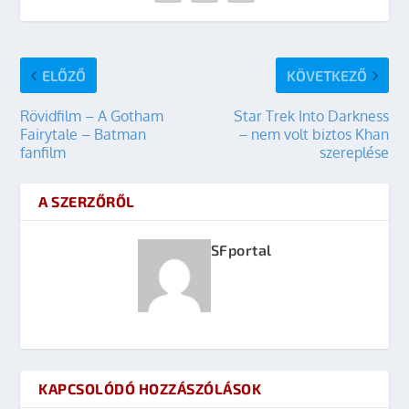
ELŐZŐ
KÖVETKEZŐ
Rövidfilm – A Gotham
Star Trek Into Darkness
Fairytale – Batman
– nem volt biztos Khan
fanfilm
szereplése
A SZERZŐRŐL
SFportal
KAPCSOLÓDÓ HOZZÁSZÓLÁSOK