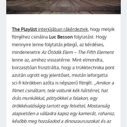
The Playlist
interjújában rákérdeztek
, hogy melyik
filmjéhez csinálna
Luc Besson
folytatást.
Hogy
mennyire lenne folytatás jellegű, az kérdéses,
mindenesetre
Az Ötödik Elem – The Fifth Element
lenne az, amihez visszatérne. Mint elmondta,
borzasztóan frusztrálta, hogy a trükktechnika pont
azután ugrott egy jelentőset, miután leforgatta
sci-fi körökben azóta is népszerű filmjét.
„Amikor a
filmet csináltam, tele voltunk kék háttérrel, hat
órás munkákkal, pöttyökkel a falakon, egy
örökkévalóságig tartott egy felvétel. Mostanság
alapvetően a válladra kapsz egy kamerát, rohansz,
később meg hozzáadod a dinoszauruszokat és az