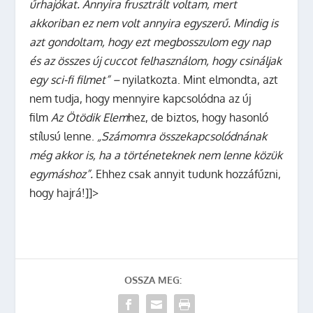
űrhajókat. Annyira frusztrált voltam, mert
akkoriban ez nem volt annyira egyszerű. Mindig is
azt gondoltam, hogy ezt megbosszulom egy nap
és az összes új cuccot felhasználom, hogy csináljak
egy sci-fi filmet” –
nyilatkozta. Mint elmondta, azt
nem tudja, hogy mennyire kapcsolódna az új
film
Az Ötödik Elem
hez, de biztos, hogy hasonló
stílusú lenne.
„Számomra összekapcsolódnának
még akkor is, ha a történeteknek nem lenne közük
egymáshoz”.
Ehhez csak annyit tudunk hozzáfűzni,
hogy hajrá!]]>
OSSZA MEG: