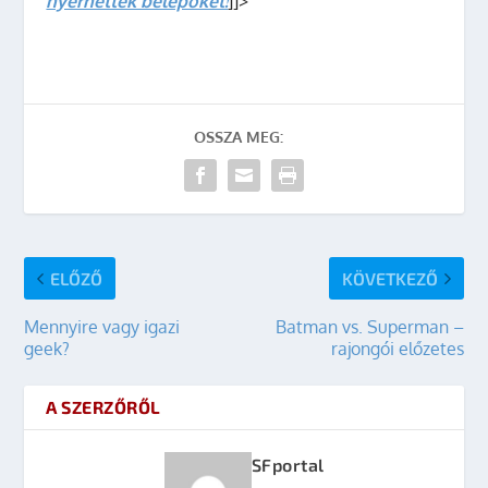
nyerhettek belépőket!
]]>
OSSZA MEG:
ELŐZŐ
KÖVETKEZŐ
Mennyire vagy igazi
Batman vs. Superman –
geek?
rajongói előzetes
A SZERZŐRŐL
SFportal