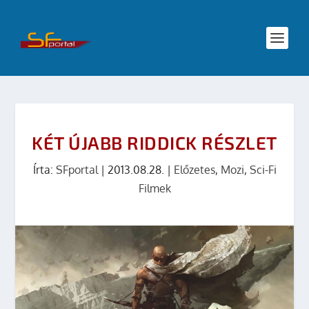
KÉT ÚJABB RIDDICK RÉSZLET
Írta:
SFportal
|
2013.08.28.
|
Előzetes
,
Mozi
,
Sci-Fi
Filmek