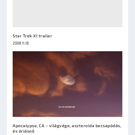
Star Trek XI trailer
2008.11.18.
Apocalypse, CA – világvége, aszteroida becsapódás,
és óriásnő