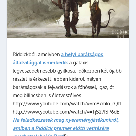
Riddickből, amelyben
a helyi barátságos
állatvilággal ismerkedik
a galaxis
legveszedelmesebb gyilkosa. Időközben két újabb
részlet is érkezett, ebben kiderül, milyen
barátságosak a fejvadászok a főhőssel, igaz, őt
meg bilincsben is életveszélyes.
http://www.youtube.com/watch?v=m87mIo_rQfI
http://www.youtube.com/watch?v=TjS27ISP6dE
Ne feledkezzetek meg nyereményjátékunkról,
amiben a Riddick premier előtti vetítésére