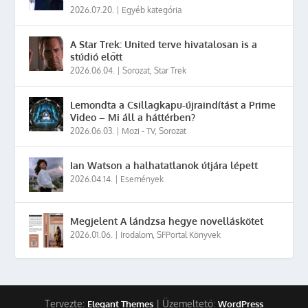
2026.07.20.
|
Egyéb kategória
A Star Trek: United terve hivatalosan is a
stúdió előtt
2026.06.04.
|
Sorozat
,
Star Trek
Lemondta a Csillagkapu-újraindítást a Prime
Video – Mi áll a háttérben?
2026.06.03.
|
Mozi - TV
,
Sorozat
Ian Watson a halhatatlanok útjára lépett
2026.04.14.
|
Események
Megjelent A lándzsa hegye novelláskötet
2026.01.06.
|
Irodalom
,
SFPortal Könyvek
Tervezte:
| Üzemeltető:
Elegant Themes
WordPress