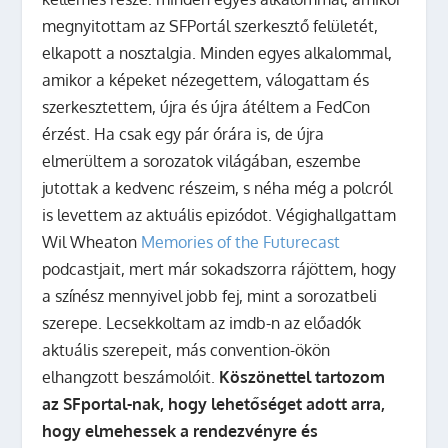
megnyitottam az SFPortál szerkesztő felületét,
elkapott a nosztalgia. Minden egyes alkalommal,
amikor a képeket nézegettem, válogattam és
szerkesztettem, újra és újra átéltem a FedCon
érzést. Ha csak egy pár órára is, de újra
elmerültem a sorozatok világában, eszembe
jutottak a kedvenc részeim, s néha még a polcról
is levettem az aktuális epizódot. Végighallgattam
Wil Wheaton
Memories of the Futurecast
podcastjait, mert már sokadszorra rájöttem, hogy
a színész mennyivel jobb fej, mint a sorozatbeli
szerepe. Lecsekkoltam az imdb-n az előadók
aktuális szerepeit, más convention-ökön
elhangzott beszámolóit.
Köszönettel tartozom
az SFportal-nak, hogy lehetőséget adott arra,
hogy elmehessek a rendezvényre és