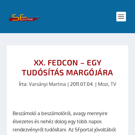
XX. FEDCON – EGY
TUDÓSÍTÁS MARGÓJÁRA
Írta:
Varsányi Martina
|
2011.07.04.
|
Mozi
,
TV
Beszámoló a beszámolóról, avagy mennyire
élvezetes és nehéz dolog egy több napos
rendezvényről tudósítani. Az SFportal jóvoltából