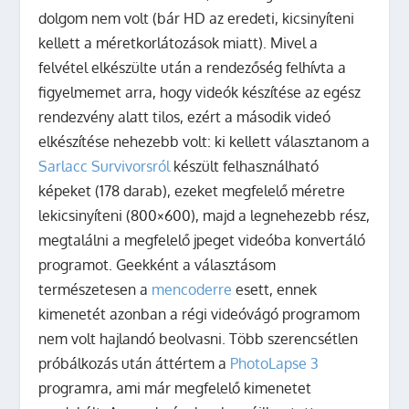
dolgom nem volt (bár HD az eredeti, kicsinyíteni
kellett a méretkorlátozások miatt). Mivel a
felvétel elkészülte után a rendezőség felhívta a
figyelmemet arra, hogy videók készítése az egész
rendezvény alatt tilos, ezért a második videó
elkészítése nehezebb volt: ki kellett választanom a
Sarlacc Survivorsról
készült felhasználható
képeket (178 darab), ezeket megfelelő méretre
lekicsinyíteni (800×600), majd a legnehezebb rész,
megtalálni a megfelelő jpeget videóba konvertáló
programot. Geekként a választásom
természetesen a
mencoderre
esett, ennek
kimenetét azonban a régi videóvágó programom
nem volt hajlandó beolvasni. Több szerencsétlen
próbálkozás után áttértem a
PhotoLapse 3
programra, ami már megfelelő kimenetet