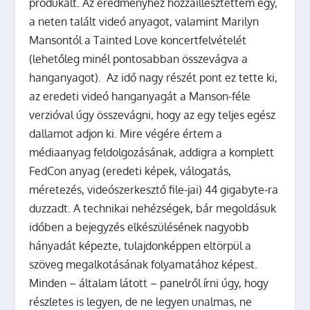
produkált. Az eredményhez hozzáillesztettem egy,
a neten talált videó anyagot, valamint Marilyn
Mansontól a Tainted Love koncertfelvételét
(lehetőleg minél pontosabban összevágva a
hanganyagot). Az idő nagy részét pont ez tette ki,
az eredeti videó hanganyagát a Manson-féle
verzióval úgy összevágni, hogy az egy teljes egész
dallamot adjon ki. Mire végére értem a
médiaanyag feldolgozásának, addigra a komplett
FedCon anyag (eredeti képek, válogatás,
méretezés, videószerkesztő file-jai) 44 gigabyte-ra
duzzadt. A technikai nehézségek, bár megoldásuk
időben a bejegyzés elkészülésének nagyobb
hányadát képezte, tulajdonképpen eltörpül a
szöveg megalkotásának folyamatához képest.
Minden – általam látott – panelről írni úgy, hogy
részletes is legyen, de ne legyen unalmas, ne