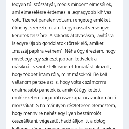
legyen túl szószátyár, mégis mindent elmeséljek,
ami elmesélésre érdemes, a legnagyobb kihívás
volt. Tizenöt panelen voltam, rengeteg emléket,
élményt szereztem, amik egymással versengve
kerültek felszínre. A sokadik átolvasásra, javításra
is egyre újabb gondolatok törtek elő, amiket
„muszáj papírra vetnem”. Néha úgy éreztem, hogy
mivel egy-egy színészt jobban kedvelek a
másiknál, s szinte lelkiismeret-furdalást okozott,
hogy többet írtam róla, mint másokról. Be kell
vallanom persze azt is, hogy voltak számomra
unalmasabb panelek is, amikről úgy kellett
emlékezetem zugaiból összekaparni az információ
morzsákat. S ha már ilyen részletesen elemeztem,
hogy mennyire nehéz egy ilyen beszámolót
összeállítani, végezetül hadd álljon itt a dolog
kellemes része: minden egyes alkalommal, amikor