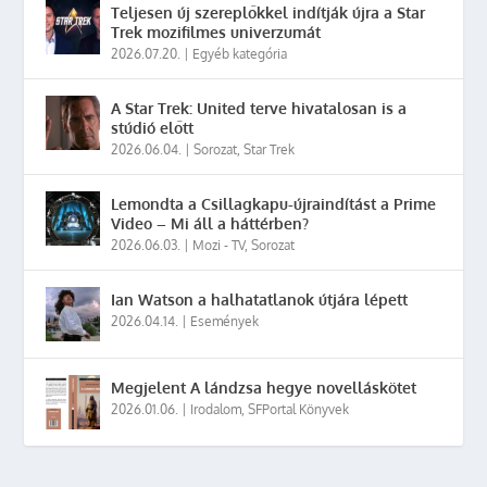
Teljesen új szereplőkkel indítják újra a Star
Trek mozifilmes univerzumát
2026.07.20.
|
Egyéb kategória
A Star Trek: United terve hivatalosan is a
stúdió előtt
2026.06.04.
|
Sorozat
,
Star Trek
Lemondta a Csillagkapu-újraindítást a Prime
Video – Mi áll a háttérben?
2026.06.03.
|
Mozi - TV
,
Sorozat
Ian Watson a halhatatlanok útjára lépett
2026.04.14.
|
Események
Megjelent A lándzsa hegye novelláskötet
2026.01.06.
|
Irodalom
,
SFPortal Könyvek