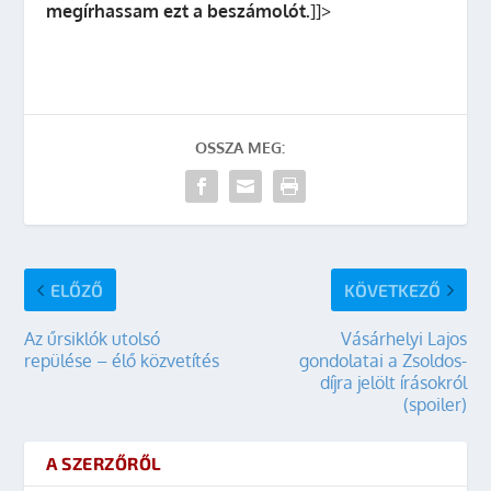
megírhassam ezt a beszámolót.
]]>
OSSZA MEG:
ELŐZŐ
KÖVETKEZŐ
Az űrsiklók utolsó
Vásárhelyi Lajos
repülése – élő közvetítés
gondolatai a Zsoldos-
díjra jelölt írásokról
(spoiler)
A SZERZŐRŐL