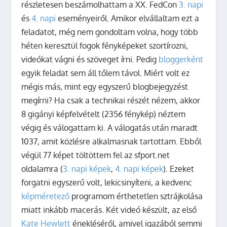
részletesen beszámolhattam a XX. FedCon
3. napi
és
4. napi
eseményeiről. Amikor elvállaltam ezt a
feladatot, még nem gondoltam volna, hogy több
héten keresztül fogok fényképeket szortírozni,
videókat vágni és szöveget írni. Pedig
bloggerként
egyik feladat sem áll tőlem távol. Miért volt ez
mégis más, mint egy egyszerű blogbejegyzést
megírni? Ha csak a technikai részét nézem, akkor
8 gigányi képfelvételt (2356 fénykép) néztem
végig és válogattam ki. A válogatás után maradt
1037, amit közlésre alkalmasnak tartottam. Ebből
végül 77 képet töltöttem fel az sfport.net
oldalamra (
3. napi képek
,
4. napi képek
). Ezeket
forgatni egyszerű volt, lekicsinyíteni, a kedvenc
képméretező
programom érthetetlen sztrájkolása
miatt inkább macerás.
Két videó készült, az első
Kate Hewlett
énekléséről, amivel igazából semmi