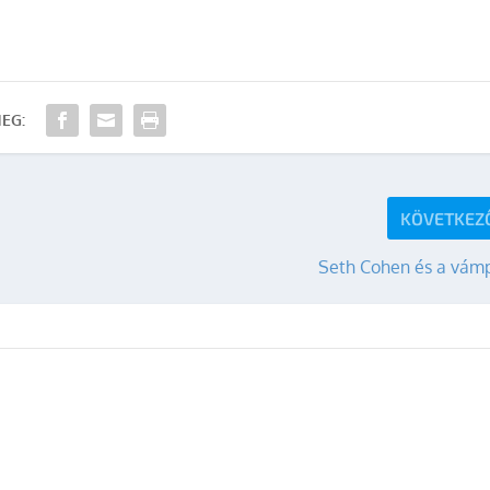
EG:
KÖVETKEZ
Seth Cohen és a vámp