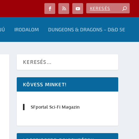
JÚ
IRODALOM
DUNGEONS & DRAGONS – D&D 5E
KÖVESS MINKET!
SFportal Sci-Fi Magazin