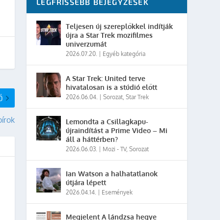
LEGFRISSEBB BEJEGYZÉSEK
Teljesen új szereplőkkel indítják
újra a Star Trek mozifilmes
univerzumát
2026.07.20.
|
Egyéb kategória
A Star Trek: United terve
hivatalosan is a stúdió előtt
Ő
2026.06.04.
|
Sorozat
,
Star Trek
írok
Lemondta a Csillagkapu-
újraindítást a Prime Video – Mi
áll a háttérben?
2026.06.03.
|
Mozi - TV
,
Sorozat
Ian Watson a halhatatlanok
útjára lépett
2026.04.14.
|
Események
Megjelent A lándzsa hegye