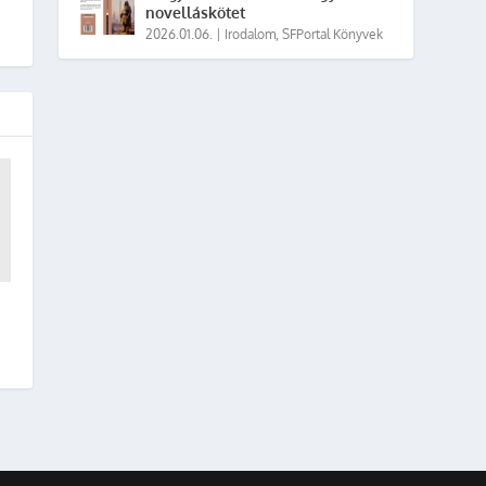
novelláskötet
2026.01.06.
|
Irodalom
,
SFPortal Könyvek
a