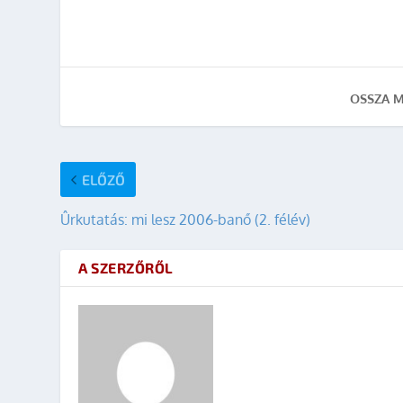
OSSZA M
ELŐZŐ
Ûrkutatás: mi lesz 2006-banő (2. félév)
A SZERZŐRŐL