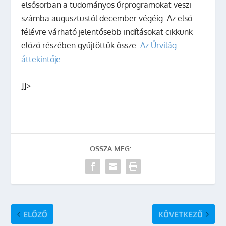
elsősorban a tudományos űrprogramokat veszi
számba augusztustól december végéig. Az első
félévre várható jelentősebb indításokat cikkünk
előző részében gyűjtöttük össze.
Az Űrvilág
áttekintője
]]>
OSSZA MEG:
ELŐZŐ
KÖVETKEZŐ