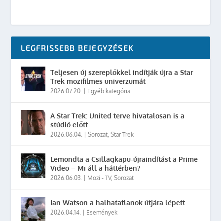
LEGFRISSEBB BEJEGYZÉSEK
Teljesen új szereplőkkel indítják újra a Star
Trek mozifilmes univerzumát
2026.07.20.
|
Egyéb kategória
A Star Trek: United terve hivatalosan is a
stúdió előtt
2026.06.04.
|
Sorozat
,
Star Trek
Lemondta a Csillagkapu-újraindítást a Prime
Video – Mi áll a háttérben?
2026.06.03.
|
Mozi - TV
,
Sorozat
Ian Watson a halhatatlanok útjára lépett
2026.04.14.
|
Események