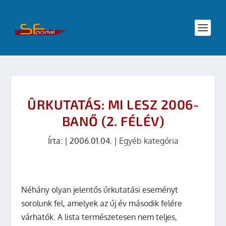
ÛRKUTATÁS: MI LESZ 2006-
BANŐ (2. FÉLÉV)
Írta:
|
2006.01.04.
|
Egyéb kategória
Néhány olyan jelentős űrkutatási eseményt
sorolunk fel, amelyek az új év második felére
várhatók.
A lista természetesen nem teljes,