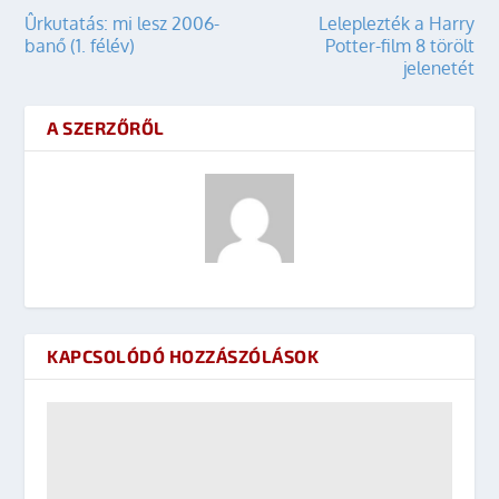
Ûrkutatás: mi lesz 2006-
Leleplezték a Harry
banő (1. félév)
Potter-film 8 törölt
jelenetét
A SZERZŐRŐL
KAPCSOLÓDÓ HOZZÁSZÓLÁSOK