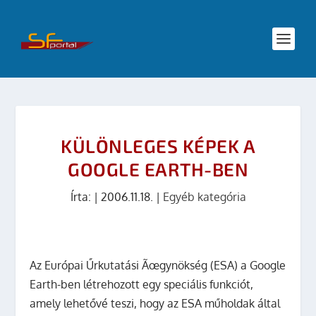
KÜLÖNLEGES KÉPEK A
GOOGLE EARTH-BEN
Írta:
|
2006.11.18.
|
Egyéb kategória
Az Európai Űrkutatási Ãœgynökség (ESA) a Google
Earth-ben létrehozott egy speciális funkciót,
amely lehetővé teszi, hogy az ESA műholdak által