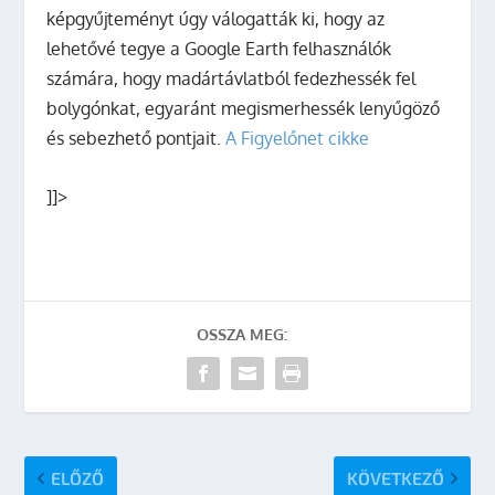
képgyűjteményt úgy válogatták ki, hogy az
lehetővé tegye a Google Earth felhasználók
számára, hogy madártávlatból fedezhessék fel
bolygónkat, egyaránt megismerhessék lenyűgöző
és sebezhető pontjait.
A Figyelőnet cikke
]]>
OSSZA MEG:
ELŐZŐ
KÖVETKEZŐ