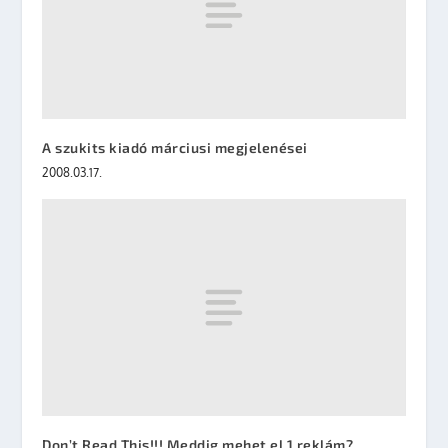
A szukits kiadó márciusi megjelenései
2008.03.17.
Don’t Read This!!! Meddig mehet el 1 reklám?