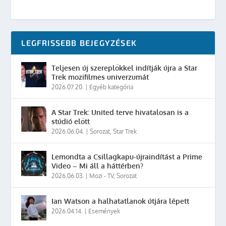
LEGFRISSEBB BEJEGYZÉSEK
Teljesen új szereplőkkel indítják újra a Star
Trek mozifilmes univerzumát
2026.07.20.
|
Egyéb kategória
A Star Trek: United terve hivatalosan is a
stúdió előtt
2026.06.04.
|
Sorozat
,
Star Trek
Lemondta a Csillagkapu-újraindítást a Prime
Video – Mi áll a háttérben?
2026.06.03.
|
Mozi - TV
,
Sorozat
Ian Watson a halhatatlanok útjára lépett
2026.04.14.
|
Események