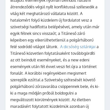
lezajlott események nyomán beindult hatalmi
átrendeződés végül nyílt konfliktussá szélesedik a
világ két meghatározó vállalata között. A
hatalomért folyó küzdelem új fordulatot vesz a
szövetségi hadiflotta belépésével, amely után már
egyik félnek sincs visszaút; a Titáneső záró
képeiben egy elkerülhetetlenül a polgárháború
felé sodródó világot látunk.
A dicsőség szilánkjai
a
Titáneső közvetlen folytatásaként továbbgördíti
az ott beindult eseményeket, és a new edeni
események után fél évvel veszi fel újra a történet
fonalát. A korábbi regényekben megismert
szereplők ezúttal a Szövetség szétesését követő
polgárháború zűrzavarába csöppennek bele, és ki-
ki a maga módján próbál boldogulni a
megváltozott körülmények között. Az életben
maradásért folytatott küzdelmük azonban új