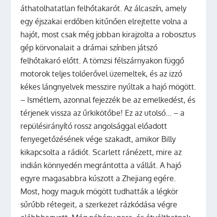
áthatolhatatlan felhőtakarót. Az álcaszín, amely
egy éjszakai erdőben kitűnően elrejtette volna a
hajót, most csak még jobban kirajzolta a robosztus
gép körvonalait a drámai színben játszó
felhőtakaró előtt. A tömzsi félszárnyakon függő
motorok teljes tolóerővel üzemeltek, és az izzó
kékes lángnyelvek messzire nyúltak a hajó mögött.
– Ismétlem, azonnal fejezzék be az emelkedést, és
térjenek vissza az űrkikötőbe! Ez az utolsó… – a
repülésirányító rossz angolsággal előadott
fenyegetőzésének vége szakadt, amikor Billy
kikapcsolta a rádiót. Scarlett ránézett, mire az
indián könnyedén megrántotta a vállát. A hajó
egyre magasabbra kúszott a Zhejiang egére.
Most, hogy maguk mögött tudhatták a légkör
sűrűbb rétegeit, a szerkezet rázkódása végre