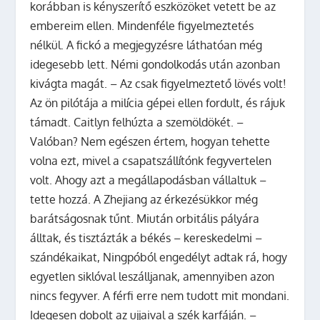
korábban is kényszerítő eszközöket vetett be az
embereim ellen. Mindenféle figyelmeztetés
nélkül. A fickó a megjegyzésre láthatóan még
idegesebb lett. Némi gondolkodás után azonban
kivágta magát. – Az csak figyelmeztető lövés volt!
Az ön pilótája a milícia gépei ellen fordult, és rájuk
támadt. Caitlyn felhúzta a szemöldökét. –
Valóban? Nem egészen értem, hogyan tehette
volna ezt, mivel a csapatszállítónk fegyvertelen
volt. Ahogy azt a megállapodásban vállaltuk –
tette hozzá. A Zhejiang az érkezésükkor még
barátságosnak tűnt. Miután orbitális pályára
álltak, és tisztázták a békés – kereskedelmi –
szándékaikat, Ningpóból engedélyt adtak rá, hogy
egyetlen siklóval leszálljanak, amennyiben azon
nincs fegyver. A férfi erre nem tudott mit mondani.
Idegesen dobolt az ujjaival a szék karfáján. –