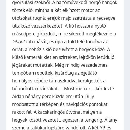
gyorsulási székből. A hajtóművekből hörgő hangok
törtek elő, mintha a két elkínzott motor az
utolsókat rúgná; erejük majd szétrázta a recsegve
tiltakozó vázszerkezetet. A fiú hosszúra nyúló
másodpercig küzdött, mire sikerült megfékeznie a
Ghoul
zuhanását, és újra a föld felé fordítva az
orrát, a nehéz sikló besüvített a hegyek közé. A
külső kamerák kietlen szirteket, lejtőkön lezúduló
jégárakat mutattak. Még mindig veszedelmes
tempóban repültek; kizárólag az éjjellátó
homályos képére támaszkodva kerülgették a
hóborította csúcsokat. – Most merre? – kérdezte
Aidan néhány perc küzdelem után. Billy
módosított a térképen és navigációs pontokat
rakott fel. A kacskaringós útvonal mélyen a
hegyek között vezetett, egészen a tengerig. A lány
szeme a taktikai kijelzőre vándorolt. A két Y9-es