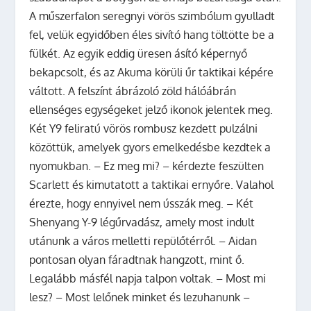
A műszerfalon seregnyi vörös szimbólum gyulladt
fel, velük egyidőben éles sivító hang töltötte be a
fülkét. Az egyik eddig üresen ásító képernyő
bekapcsolt, és az Akuma körüli űr taktikai képére
váltott. A felszínt ábrázoló zöld hálóábrán
ellenséges egységeket jelző ikonok jelentek meg.
Két Y9 feliratú vörös rombusz kezdett pulzálni
közöttük, amelyek gyors emelkedésbe kezdtek a
nyomukban. – Ez meg mi? – kérdezte feszülten
Scarlett és kimutatott a taktikai ernyőre. Valahol
érezte, hogy ennyivel nem ússzák meg. – Két
Shenyang Y-9 légűrvadász, amely most indult
utánunk a város melletti repülőtérről. – Aidan
pontosan olyan fáradtnak hangzott, mint ő.
Legalább másfél napja talpon voltak. – Most mi
lesz? – Most lelőnek minket és lezuhanunk –