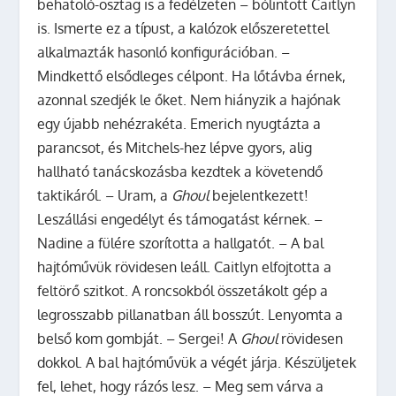
behatoló-osztag is a fedélzeten – bólintott Caitlyn
is. Ismerte ez a típust, a kalózok előszeretettel
alkalmazták hasonló konfigurációban. –
Mindkettő elsődleges célpont. Ha lőtávba érnek,
azonnal szedjék le őket. Nem hiányzik a hajónak
egy újabb nehézrakéta. Emerich nyugtázta a
parancsot, és Mitchels-hez lépve gyors, alig
hallható tanácskozásba kezdtek a követendő
taktikáról. – Uram, a
Ghoul
bejelentkezett!
Leszállási engedélyt és támogatást kérnek. –
Nadine a fülére szorította a hallgatót. – A bal
hajtóművük rövidesen leáll. Caitlyn elfojtotta a
feltörő szitkot. A roncsokból összetákolt gép a
legrosszabb pillanatban áll bosszút. Lenyomta a
belső kom gombját. – Sergei! A
Ghoul
rövidesen
dokkol. A bal hajtóművük a végét járja. Készüljetek
fel, lehet, hogy rázós lesz. – Meg sem várva a