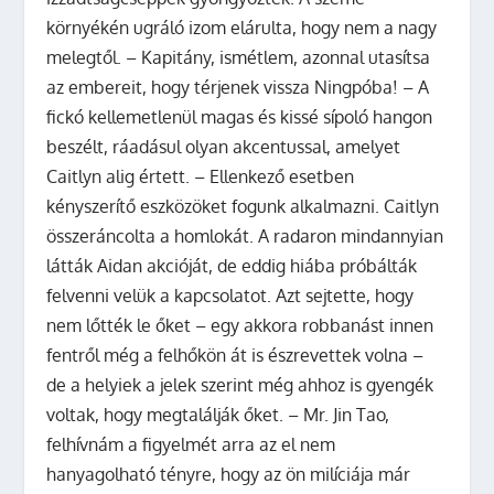
környékén ugráló izom elárulta, hogy nem a nagy
melegtől. – Kapitány, ismétlem, azonnal utasítsa
az embereit, hogy térjenek vissza Ningpóba! – A
fickó kellemetlenül magas és kissé sípoló hangon
beszélt, ráadásul olyan akcentussal, amelyet
Caitlyn alig értett. – Ellenkező esetben
kényszerítő eszközöket fogunk alkalmazni. Caitlyn
összeráncolta a homlokát. A radaron mindannyian
látták Aidan akcióját, de eddig hiába próbálták
felvenni velük a kapcsolatot. Azt sejtette, hogy
nem lőtték le őket – egy akkora robbanást innen
fentről még a felhőkön át is észrevettek volna –
de a helyiek a jelek szerint még ahhoz is gyengék
voltak, hogy megtalálják őket. – Mr. Jin Tao,
felhívnám a figyelmét arra az el nem
hanyagolható tényre, hogy az ön milíciája már