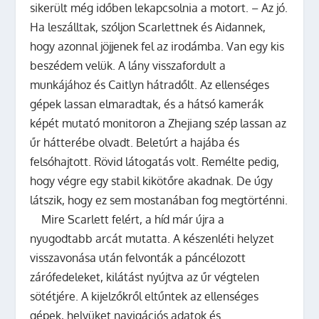
sikerült még időben lekapcsolnia a motort. – Az jó.
Ha leszálltak, szóljon Scarlettnek és Aidannek,
hogy azonnal jöjjenek fel az irodámba. Van egy kis
beszédem velük. A lány visszafordult a
munkájához és Caitlyn hátradőlt. Az ellenséges
gépek lassan elmaradtak, és a hátsó kamerák
képét mutató monitoron a Zhejiang szép lassan az
űr hátterébe olvadt. Beletúrt a hajába és
felsóhajtott. Rövid látogatás volt. Remélte pedig,
hogy végre egy stabil kikötőre akadnak. De úgy
látszik, hogy ez sem mostanában fog megtörténni.
Mire Scarlett felért, a híd már újra a
nyugodtabb arcát mutatta. A készenléti helyzet
visszavonása után felvonták a páncélozott
zárófedeleket, kilátást nyújtva az űr végtelen
sötétjére. A kijelzőkről eltűntek az ellenséges
gépek, helyüket navigációs adatok és