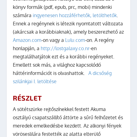
könyv formák (pdf, epub, prc, mobi) mindenki
számára
ingyenesen hozzáférhetők, letölthetők
.
Ennek a regénynek is létezik nyomtatott változata
(akárcsak a korábbiaknak), amely beszerezhető az
Amazon.com
-on vagy a
Lulu.com
-on. A regény
honlapján, a
http://lostgalaxy.co.nr
-en
megtalálhatjátok ezt és a korábbi regényeket.
Emellett sok más, a világhoz kapcsolódó
háttérinformációt is olvashattok.
A dicsőség
szilánkjai I. letöltése
RÉSZLET
A sötétszürke rejtőszínekkel festett Akuma
osztályú csapatszállító áttörte a sűrű felhőzetet és
meredek emelkedésbe kezdett. Az alkonyi fények
vöröseslilára festették az alatta elterülő