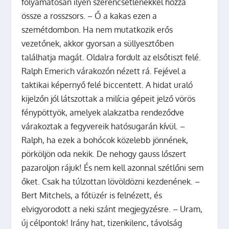
folyamatosan ilyen szerencsétlenekkel hozza
össze a rosszsors. – Ő a kakas ezen a
szemétdombon. Ha nem mutatkozik erős
vezetőnek, akkor gyorsan a süllyesztőben
találhatja magát. Oldalra fordult az elsőtiszt felé.
Ralph Emerich várakozón nézett rá. Fejével a
taktikai képernyő felé biccentett. A hidat uraló
kijelzőn jól látszottak a milícia gépeit jelző vörös
fénypöttyök, amelyek alakzatba rendeződve
várakoztak a fegyvereik hatósugarán kívül. –
Ralph, ha ezek a bohócok közelebb jönnének,
pörköljön oda nekik. De nehogy gauss lőszert
pazaroljon rájuk! És nem kell azonnal szétlőni sem
őket. Csak ha túlzottan lövöldözni kezdenének. –
Bert Mitchels, a főtüzér is felnézett, és
elvigyorodott a neki szánt megjegyzésre. – Uram,
új célpontok! Irány hat, tizenkilenc, távolság