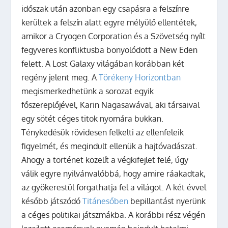
időszak után azonban egy csapásra a felszínre
kerültek a felszín alatt egyre mélyülő ellentétek,
amikor a Cryogen Corporation és a Szövetség nyílt
fegyveres konfliktusba bonyolódott a New Eden
felett. A Lost Galaxy világában korábban két
regény jelent meg. A
Törékeny Horizontban
megismerkedhetünk a sorozat egyik
főszereplőjével, Karin Nagasawával, aki társaival
egy sötét céges titok nyomára bukkan.
Ténykedésük rövidesen felkelti az ellenfeleik
figyelmét, és megindult ellenük a hajtóvadászat.
Ahogy a történet közelít a végkifejlet felé, úgy
válik egyre nyilvánvalóbbá, hogy amire ráakadtak,
az gyökerestül forgathatja fel a világot. A két évvel
később játszódó
Titánesőben
bepillantást nyerünk
a céges politikai játszmákba. A korábbi rész végén