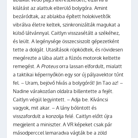
kilátást az alattuk elterülő bolygóra. Amint
bezáródtak, az ablakba épített holokivetítők
vibrálva életre keltek, szinkronizálták magukat a
külső látvánnyal. Caitlyn visszasétált a székéhez,
és leült. A legénysége összecsiszolt gépezetként
tette a dolgát. Utasítások röpködtek, és rövidesen
megérezte a lába alatt a fúziós motorok keltette
remegést. A
Proteus
orra lassan elfordult, mialatt
a taktikai képernyőkön egy sor új pályavektor tűnt
fel. – Uram, bejövő hívás a bolygóról! Jin Tao az! –
Nadine várakozóan oldalra billentette a fejét.
Caitlyn végül legyintett. – Adja be. Kíváncsi
vagyok, mit akar. – A lány bólintott és
visszafordult a konzolja felé. Caitlyn előtt újra
megjelent a miniszter. A VR képeket csak pár
másodperccel lemaradva vágták be a zöld