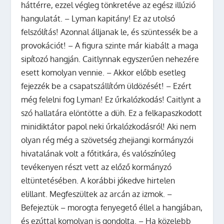
háttérre, ezzel végleg tönkretéve az egész illúzió
hangulatát. – Lyman kapitány! Ez az utolsó
felszólítás! Azonnal álljanak le, és szüntessék be a
provokációt! – A figura szinte már kiabált a maga
sipítozó hangján. Caitlynnak egyszerűen nehezére
esett komolyan vennie. – Akkor előbb esetleg
fejezzék be a csapatszállítóm üldözését! – Ezért
még felelni fog Lyman! Ez űrkalózkodás! Caitlynt a
szó hallatára elöntötte a düh. Ez a felkapaszkodott
minidiktátor papol neki űrkalózkodásról! Aki nem
olyan rég még a szövetség zhejiangi kormányzói
hivatalának volt a főtitkára, és valószínűleg
tevékenyen részt vett az előző kormányzó
eltüntetésében. A korábbi jókedve hirtelen
elillant. Megfeszültek az arcán az izmok. –
Befejeztük – morogta fenyegető éllel a hangjában,
és ezúttal komolyan is gondolta. – Ha közelebb