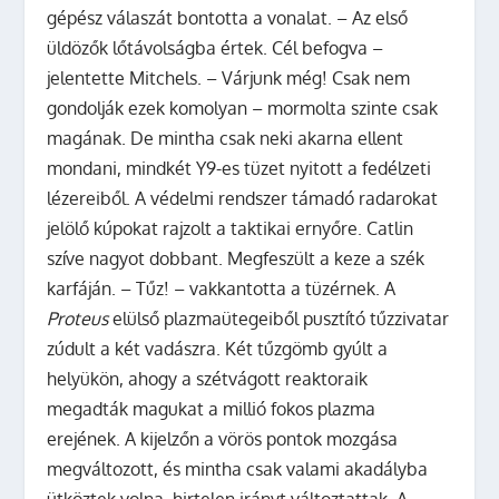
gépész válaszát bontotta a vonalat. – Az első
üldözők lőtávolságba értek. Cél befogva –
jelentette Mitchels. – Várjunk még! Csak nem
gondolják ezek komolyan – mormolta szinte csak
magának. De mintha csak neki akarna ellent
mondani, mindkét Y9-es tüzet nyitott a fedélzeti
lézereiből. A védelmi rendszer támadó radarokat
jelölő kúpokat rajzolt a taktikai ernyőre. Catlin
szíve nagyot dobbant. Megfeszült a keze a szék
karfáján. – Tűz! – vakkantotta a tüzérnek. A
Proteus
elülső plazmaütegeiből pusztító tűzzivatar
zúdult a két vadászra. Két tűzgömb gyúlt a
helyükön, ahogy a szétvágott reaktoraik
megadták magukat a millió fokos plazma
erejének. A kijelzőn a vörös pontok mozgása
megváltozott, és mintha csak valami akadályba
ütköztek volna, hirtelen irányt változtattak. A