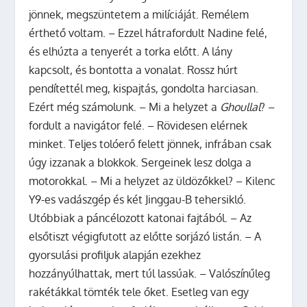
jönnek, megszüntetem a milíciáját. Remélem
érthető voltam. – Ezzel hátrafordult Nadine felé,
és elhúzta a tenyerét a torka előtt. A lány
kapcsolt, és bontotta a vonalat. Rossz húrt
pendítettél meg, kispajtás, gondolta harciasan.
Ezért még számolunk. – Mi a helyzet a
Ghoullal
? –
fordult a navigátor felé. – Rövidesen elérnek
minket. Teljes tolóerő felett jönnek, infrában csak
úgy izzanak a blokkok. Sergeinek lesz dolga a
motorokkal. – Mi a helyzet az üldözőkkel? – Kilenc
Y9-es vadászgép és két Jinggau-B tehersikló.
Utóbbiak a páncélozott katonai fajtából. – Az
elsőtiszt végigfutott az előtte sorjázó listán. – A
gyorsulási profiljuk alapján ezekhez
hozzányúlhattak, mert túl lassúak. – Valószínűleg
rakétákkal tömték tele őket. Esetleg van egy