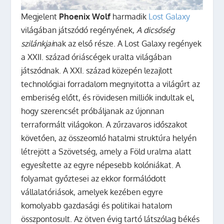
Megjelent
Phoenix Wolf
harmadik
Lost Galaxy
világában játszódó regényének,
A dicsőség
szilánkjai
nak az első része. A Lost Galaxy regények
a XXII. század óriáscégek uralta világában
játszódnak. A XXI. század közepén lezajlott
technológiai forradalom megnyitotta a világűrt az
emberiség előtt, és rövidesen milliók indultak el,
hogy szerencsét próbáljanak az újonnan
terraformált világokon. A zűrzavaros időszakot
követően, az összeomló hatalmi struktúra helyén
létrejött a Szövetség, amely a Föld uralma alatt
egyesítette az egyre népesebb kolóniákat. A
folyamat győztesei az ekkor formálódott
vállalatóriások, amelyek kezében egyre
komolyabb gazdasági és politikai hatalom
összpontosult. Az ötven évig tartó látszólag békés