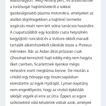
alábbhagyott. Még néhány perc, és átválthatnak
a torlósugár hajtóművekről a sokkal
gazdaságosabb plazma motorokra, amelyeket az
alsóbb légrétegekben a hajtómű termelte
sugárzás miatt nem lett volna tanácsos használni.
A csapatszállítót egy korábbi csata helyszínén
begyűjtött roncsból és a Vulture-ökből maradt
tartalék alkatrészekből tákolták össze a
Proteus
mérnökei. Bár az Aidan által prózaian csak
Ghoulnak
keresztelt hajó eddig még nem hagyta
őket cserben, Scarlettnek ilyenkor mégis
nehezére esett megbíznia benne. De miután a
cirkáló egy hónapja egy összecsapásban
elvesztette az egyik Hydráját, Lyman kapitány
nem engedélyezte, hogy az utolsó épkézláb
siklóját vigyék el erre az útra. Éppen az egyre
szűkösebbé váló készletek voltak azok, amelyek