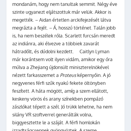
mondanám, hogy nem tanultak semmit. Négy éve
szinte ugyanezt eljátszottuk már velük. Akkor is
megették. – Aidan értetlen arckifejezését látva
megrázta a fejét. – Á, hosszú történet. Talán jobb
is, ha nem beszélek róla. Scarlett furcsán meredt
az indiánra, aki élvezve a többiek zavarát
hátradőlt, és dúdolni kezdett. Caitlyn Lyman
már korántsem volt ilyen vidám, amikor egy óra
múlva a Zhejiang újdonsült miniszterelnökével
nézett farkasszemet a
Proteus
képernyőin. A jó
negyvenes férfi szűk nyakú fekete öltönyben
feszített. A háta mögött, amíg a szem ellátott,
keskeny vörös és arany színekben pompázó
zászlókat tépett a szél. Jó trükk lehetne, ha nem
silány VR szoftverrel generálták volna,
biggyesztette le a száját. A férfi homlokán
izzadtságcseppek gyöngyöztek. A szeme