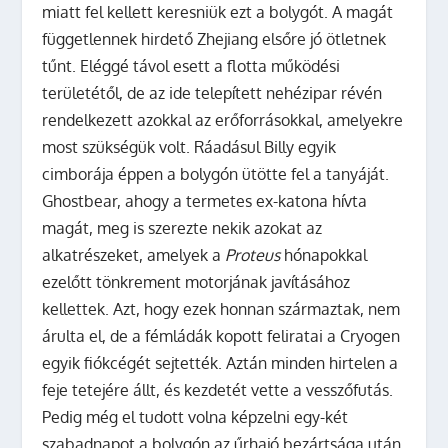
miatt fel kellett keresniük ezt a bolygót. A magát
függetlennek hirdető Zhejiang elsőre jó ötletnek
tűnt. Eléggé távol esett a flotta működési
területétől, de az ide telepített nehézipar révén
rendelkezett azokkal az erőforrásokkal, amelyekre
most szükségük volt. Ráadásul Billy egyik
cimborája éppen a bolygón ütötte fel a tanyáját.
Ghostbear, ahogy a termetes ex-katona hívta
magát, meg is szerezte nekik azokat az
alkatrészeket, amelyek a
Proteus
hónapokkal
ezelőtt tönkrement motorjának javításához
kellettek. Azt, hogy ezek honnan származtak, nem
árulta el, de a fémládák kopott feliratai a Cryogen
egyik fiókcégét sejtették. Aztán minden hirtelen a
feje tetejére állt, és kezdetét vette a vesszőfutás.
Pedig még el tudott volna képzelni egy-két
szabadnapot a bolygón az űrhajó bezártsága után.