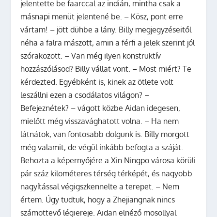
jelentette be faarccal az indián, mintha csak a
másnapi menüt jelentené be. – Kösz, pont erre
vártam! – jött dühbe a lány. Billy megjegyzéseitől
néha a falra mászott, amin a férfi a jelek szerint jól
szórakozott. – Van még ilyen konstruktív
hozzászólásod? Billy vállat vont. – Most miért? Te
kérdezted. Egyébként is, kinek az ötlete volt
leszállni ezen a csodálatos világon? –
Befejeznétek? – vágott közbe Aidan idegesen,
mielőtt még visszavághatott volna. – Ha nem
látnátok, van fontosabb dolgunk is. Billy morgott
még valamit, de végül inkább befogta a száját.
Behozta a képernyőjére a Xin Ningpo városa körüli
pár száz kilométeres térség térképét, és nagyobb
nagyítással végigszkennelte a terepet. – Nem
értem. Úgy tudtuk, hogy a Zhejiangnak nincs
számottevő légiereje. Aidan elnéző mosollyal