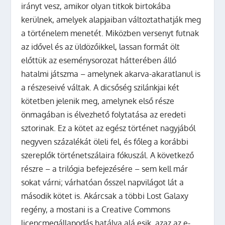
irányt vesz, amikor olyan titkok birtokába
kerülnek, amelyek alapjaiban változtathatják meg
a történelem menetét. Miközben versenyt futnak
az idővel és az üldözőikkel, lassan formát ölt
előttük az eseménysorozat hátterében álló
hatalmi játszma – amelynek akarva-akaratlanul is
a részeseivé váltak. A dicsőség szilánkjai két
kötetben jelenik meg, amelynek első része
önmagában is élvezhető folytatása az eredeti
sztorinak. Ez a kötet az egész történet nagyjából
negyven százalékát öleli fel, és főleg a korábbi
szereplők történetszálaira fókuszál. A következő
részre – a trilógia befejezésére – sem kell már
sokat várni; várhatóan ősszel napvilágot lát a
második kötet is. Akárcsak a többi Lost Galaxy
regény, a mostani is a Creative Commons
licencmegállapodás hatálya alá esik, azaz az e-