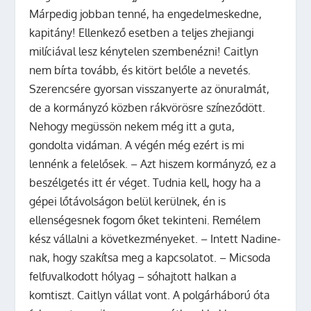
Márpedig jobban tenné, ha engedelmeskedne,
kapitány! Ellenkező esetben a teljes zhejiangi
milíciával lesz kénytelen szembenézni! Caitlyn
nem bírta tovább, és kitört belőle a nevetés.
Szerencsére gyorsan visszanyerte az önuralmát,
de a kormányzó közben rákvörösre színeződött.
Nehogy megüssön nekem még itt a guta,
gondolta vidáman. A végén még ezért is mi
lennénk a felelősek. – Azt hiszem kormányzó, ez a
beszélgetés itt ér véget. Tudnia kell, hogy ha a
gépei lőtávolságon belül kerülnek, én is
ellenségesnek fogom őket tekinteni. Remélem
kész vállalni a következményeket. – Intett Nadine-
nak, hogy szakítsa meg a kapcsolatot. – Micsoda
felfuvalkodott hólyag – sóhajtott halkan a
komtiszt. Caitlyn vállat vont. A polgárháború óta