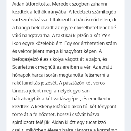
Aidan átfordította. Meredek szögben zuhanni
kezdtek a felhők irányába. A fedélzeti számítógép
vad szirénázással tiltakozott a bánásmód ellen, de
a hangja beleolvadt az egyre elviselhetetlenebbé
váló hangzavarba. A taktikai kijelzőn a két Y9-s
ikon egyre közelebb ért. Egy sor érthetetlen szám
és vektor jelent meg a kinagyított képen. A
befogásjelző éles sikolya vágott át a zajon, és
Scarlettnek meghűlt az ereiben a vér. Az elmúlt
hónapok harcai során megtanulta felismerni a
rakétaindítás jelzését. A pásztázón két vörös
lándzsa jelent meg, amelyek gyorsan
hátrahagyták a két vadászgépet, és emelkedni
kezdtek. A keskeny kilátóablakon túl két fénypont
törte át a felhőzetet, hosszú csóvát húzva
spirálozott feléjük. Aidan kilőtt egy tucat izzó
csalit, miközben élesen balra rántotta a kormányt,