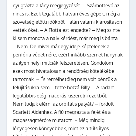
nyugtázta a lány megjegyzését. – Számottevő az
nincs is. Ezek legalább hatvan éves gépek, még a
szövetség előtti időkből. Talán valami kiárusításon
vették őket. – A Flotta ezt engedte? – Még szinte
ki sem mondta a naiv kérdést, már meg is bánta.
– Nem. De mivel már egy ideje képtelenek a
periféria védelmére, ezért inkább szemet hunynak
az ilyen helyi milíciák felszerelésén. Gondolom
ezek most hivatalosan a rendőrség kötelékébe
tartoznak. – És remélhetőleg nem volt pénzük a
felújításukra sem – tette hozzá Billy. – A radart
legalábbis elég macerás kiszerelni ezekből. –
Nem tudjuk elérni az orbitális pályát? – fordult
Scarlett Aidanhez. A fiú megrázta a fejét és a
magasságmérőre mutatott. – Még mindig
lényegesen könnyebbek, mint ez a túlsúlyos