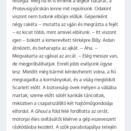
féltégla. Még ha el is érnénk a légkör határát, a
Proteusig
jócskán lenne mit repülnünk. Odakint
viszont nem tudunk elbújni előlük. Gépenként
négy rakéta – mutatta az ujján és megrázta a fejét
– ez kicsit több, mint amivel elbírunk. – Itt viszont
igen – bökött a kimerevített térképre Billy. Aidan
átnézett, és beharapta az ajkát. – Aha. –
Megvakarta az ujjával az arcát. – Elég messze van,
de megpróbálhatjuk. Ennél jobb esélyünk úgyse
lesz. Mielőtt még bármit kérdezhetett volna, a fiú
megragadta a kormányokat, és a világ meglódult
Scarlett előtt. A biztonsági övek mélyen a vállába
martak; szeme előtt sötét karikák táncoltak,
miközben a csapatszállító két hajtóműgondolája
elfordul. A
Ghoul
a föld felé fordította az orrát;
motorjai éles sivításától kísérve a gép eszeveszett
rázkódásba kezdett. A szűk parabolapálya tetején