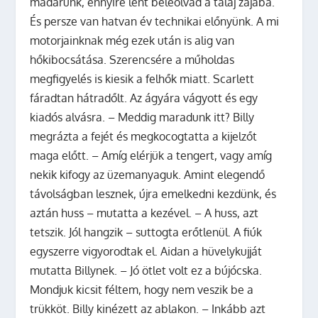
madarunk, ennyire lent beleolvad a talaj zajába.
És persze van hatvan év technikai előnyünk. A mi
motorjainknak még ezek után is alig van
hőkibocsátása. Szerencsére a műholdas
megfigyelés is kiesik a felhők miatt. Scarlett
fáradtan hátradőlt. Az ágyára vágyott és egy
kiadós alvásra. – Meddig maradunk itt? Billy
megrázta a fejét és megkocogtatta a kijelzőt
maga előtt. – Amíg elérjük a tengert, vagy amíg
nekik kifogy az üzemanyaguk. Amint elegendő
távolságban lesznek, újra emelkedni kezdünk, és
aztán huss – mutatta a kezével. – A huss, azt
tetszik. Jól hangzik – suttogta erőtlenül. A fiúk
egyszerre vigyorodtak el. Aidan a hüvelykujját
mutatta Billynek. – Jó ötlet volt ez a bújócska.
Mondjuk kicsit féltem, hogy nem veszik be a
trükköt. Billy kinézett az ablakon. – Inkább azt