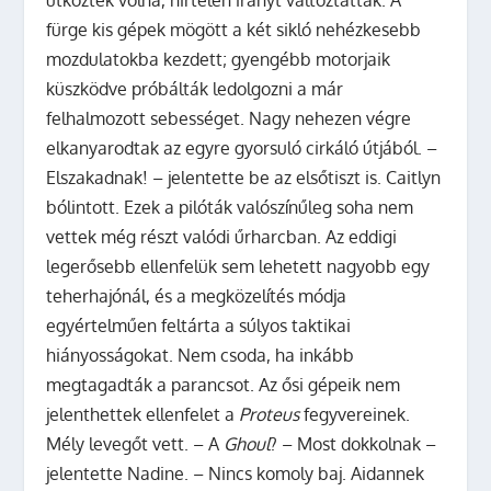
fürge kis gépek mögött a két sikló nehézkesebb
mozdulatokba kezdett; gyengébb motorjaik
küszködve próbálták ledolgozni a már
felhalmozott sebességet. Nagy nehezen végre
elkanyarodtak az egyre gyorsuló cirkáló útjából. –
Elszakadnak! – jelentette be az elsőtiszt is. Caitlyn
bólintott. Ezek a pilóták valószínűleg soha nem
vettek még részt valódi űrharcban. Az eddigi
legerősebb ellenfelük sem lehetett nagyobb egy
teherhajónál, és a megközelítés módja
egyértelműen feltárta a súlyos taktikai
hiányosságokat. Nem csoda, ha inkább
megtagadták a parancsot. Az ősi gépeik nem
jelenthettek ellenfelet a
Proteus
fegyvereinek.
Mély levegőt vett. – A
Ghoul
? – Most dokkolnak –
jelentette Nadine. – Nincs komoly baj. Aidannek