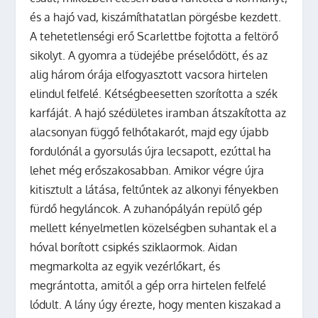
és a hajó vad, kiszámíthatatlan pörgésbe kezdett.
A tehetetlenségi erő Scarlettbe fojtotta a feltörő
sikolyt. A gyomra a tüdejébe préselődött, és az
alig három órája elfogyasztott vacsora hirtelen
elindul felfelé. Kétségbeesetten szorította a szék
karfáját. A hajó szédületes iramban átszakította az
alacsonyan függő felhőtakarót, majd egy újabb
fordulónál a gyorsulás újra lecsapott, ezúttal ha
lehet még erőszakosabban. Amikor végre újra
kitisztult a látása, feltűntek az alkonyi fényekben
fürdő hegyláncok. A zuhanópályán repülő gép
mellett kényelmetlen közelségben suhantak el a
hóval borított csipkés sziklaormok. Aidan
megmarkolta az egyik vezérlőkart, és
megrántotta, amitől a gép orra hirtelen felfelé
lódult. A lány úgy érezte, hogy menten kiszakad a