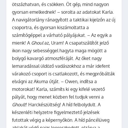
ötszázhatvan, és csökken. Öt gép, mind nagyon
gyorsan emelkednek! – sorolta az adatokat Karla.
A navigátorlány ránagyított a taktikai kijelzőn az új
csoportra, és gyorsan kiszámoltatta a
számítógéppel a várható pályájukat. – Az egyik a
mienk! A
Ghoul
az, Uram! A csapatszállítót jelző
ikon nagy sebességgel hagyta maga mögött a
bolygó kavargó atmoszféráját. Az őket nagy
lemaradással üldöző vadászokhoz a már idefent
várakozó csoport is csatlakozott, és megpróbálták
elvágni az Akuma útját. – Owen, indítsa a
motorokat! Karla, számíts ki egy kifelé vezető
pályát, hogy menet közben fel tudjuk venni a
Ghoult
! Harckészültség! A híd felbolydult. A
készenléti helyzetre figyelmeztető jelzések
futottak végig a képernyőkön. A híd páncélüveg
ablakát védő pajzs leereszkedett, elzárva a