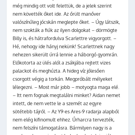
még mindig ott volt felettük, de a jelek szerint
nem követték őket ide. Az őrült manőver
valószínűleg jócskán meglepte őket. – Úgy látszik,
nem szokták a fiúk az ilyen dolgokat – dörmögte
Billy is, és hátrafordulva Scarlettre vigyorgott. –
Hé, nehogy ide hányj nekünk! Scarlettnek nagy
nehezen sikerült úrrá lennie a háborgó gyomrán.
Előkotorta az ülés alól a zsákjába rejtett vizes
palackot és meghúzta. A hideg víz jólesően
csorgott végig a torkán. Megpróbált mélyeket
lélegezni. – Most már jobb – motyogta maga elé.
– Itt nem fognak megtalálni minket? Aidan nemet
intett, de nem vette le a szemét az egyre
sötétebb tájról. – Az Y9-es Ares-9 radarja alapból
nem elég kifinomult ehhez. Űrharcra tervezték,
nem felszíni támogatásra. Bármilyen nagy is a