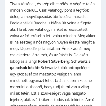
Tiszta történet, és szép elbeszélés. A végére talán
minden kiderül… Csak valahogy pont a legfőbb
dolog, a megvilágosodás ábrázolása marad el.
Pedig enélkül Buddha is hiába ült volna a fügefa
alá. Ha ebben valahogy minket is részeltetett
volna az író, erősebb lett volna minden. Még akkor
is, ha esetleg a hős nagyon hülyén érezte magát a
megvilágosodás pillanatában. Ám ez adná meg
cselekedetei értelmét, és az írásét is. De azért
lobog az a láng!
Robert Silverberg: Schwartz a
galaxisok között
Schwartz kultúrantropológus
egy globalizáltra maszatolt világban, ahol
mindenütt ugyanazt lehet találni, el sem kellene
mozdulni otthonról, hogy tudjuk, mi van a világ
másik felén. Ezt a szürkeséget vágja hallgatói
fejéhez, akik ezért sikeres tudósnak tekintik. Ám ő