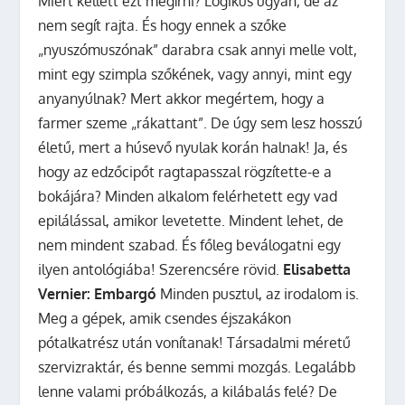
Miért kellett ezt megírni? Logikus ugyan, de az
nem segít rajta. És hogy ennek a szőke
„nyuszómuszónak” darabra csak annyi melle volt,
mint egy szimpla szőkének, vagy annyi, mint egy
anyanyúlnak? Mert akkor megértem, hogy a
farmer szeme „rákattant”. De úgy sem lesz hosszú
életű, mert a húsevő nyulak korán halnak! Ja, és
hogy az edzőcipőt ragtapasszal rögzítette-e a
bokájára? Minden alkalom felérhetett egy vad
epilálással, amikor levetette. Mindent lehet, de
nem mindent szabad. És főleg beválogatni egy
ilyen antológiába! Szerencsére rövid.
Elisabetta
Vernier: Embargó
Minden pusztul, az irodalom is.
Meg a gépek, amik csendes éjszakákon
pótalkatrész után vonítanak! Társadalmi méretű
szervizraktár, és benne semmi mozgás. Legalább
lenne valami próbálkozás, a kilábalás felé? De