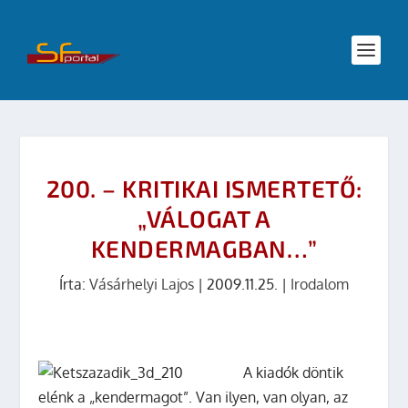
200. – KRITIKAI ISMERTETŐ:
„VÁLOGAT A
KENDERMAGBAN…”
Írta:
Vásárhelyi Lajos
|
2009.11.25.
|
Irodalom
A kiadók döntik
elénk a „kendermagot”. Van ilyen, van olyan, az