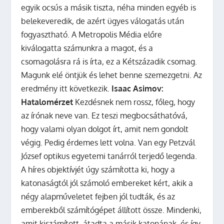
egyik ocsús a másik tiszta, néha minden egyéb is
belekeveredik, de azért ügyes válogatás után
fogyasztható. A Metropolis Média előre
kiválogatta számunkra a magot, és a
csomagolásra rá is írta, ez a Kétszázadik csomag.
Magunk elé öntjük és lehet benne szemezgetni. Az
eredmény itt következik.
Isaac Asimov:
Hatalomérzet
Kezdésnek nem rossz, főleg, hogy
az írónak neve van. Ez teszi megbocsáthatóvá,
hogy valami olyan dolgot írt, amit nem gondolt
végig. Pedig érdemes lett volna. Van egy Petzvál
József optikus egyetemi tanárról terjedő legenda.
A híres objektívjét úgy számította ki, hogy a
katonaságtól jól számoló embereket kért, akik a
négy alapműveletet fejben jól tudták, és az
emberekből számítógépet állított össze. Mindenki,
amit kiszámított, átadta a másik katonának, és így