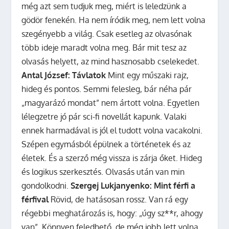
még azt sem tudjuk meg, miért is leledzünk a
gödör fenekén. Ha nem íródik meg, nem lett volna
szegényebb a világ. Csak esetleg az olvasónak
több ideje maradt volna meg. Bár mit tesz az
olvasás helyett, az mind hasznosabb cselekedet.
Antal József: Távlatok
Mint egy műszaki rajz,
hideg és pontos. Semmi felesleg, bár néha pár
„magyarázó mondat” nem ártott volna. Egyetlen
lélegzetre jó pár sci-fi novellát kapunk. Valaki
ennek harmadával is jól el tudott volna vacakolni.
Szépen egymásból épülnek a történetek és az
életek. És a szerző még vissza is zárja őket. Hideg
és logikus szerkesztés. Olvasás után van min
gondolkodni.
Szergej Lukjanyenko: Mint férfi a
férfival
Rövid, de hatásosan rossz. Van rá egy
régebbi meghatározás is, hogy: „úgy sz**r, ahogy
van”. Könnyen feledhető, de még jobb lett volna