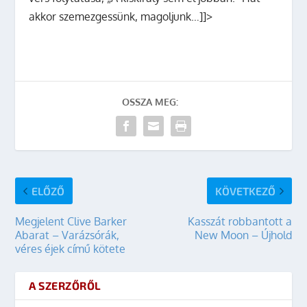
akkor szemezgessünk, magoljunk…]]>
OSSZA MEG:
ELŐZŐ
KÖVETKEZŐ
Megjelent Clive Barker
Kasszát robbantott a
Abarat – Varázsórák,
New Moon – Újhold
véres éjek című kötete
A SZERZŐRŐL