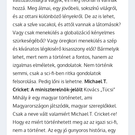
változatosságra vágyik, és még teóriái is vannak
hozzá. Meg álmai, egy jövőbeli, sokszínű világról,
és az ottani különböző lényekről. De az is lehet,
csak a szíve vacakol, és attól vannak a látomások?
Vagy csak menekülés a globalizáció kényelmes
szürkeségéből? Vagy öregkori menekülés a szép
és kívánatos légikisérő kisasszony elől? Bármelyik
lehet, mert nem a történet a fontos, hanem az
izgalmas elméletek, gondolatok. Nem történik
semmi, csak a sci-fi-ben ritka gondolatok
felsorolása. Pedig lőni is lehetne.
Michael T.
Cricket: A miniszterelnök-jelölt
Kovács „Tücsi”
Mihály ír egy magyar történetet, ami
Magyarországon játszódik, magyar szereplőkkel.
Csak a neve vált valamiért Michael T. Cricket-re!
Hogy ez miért történhetett meg az az igazi sci-fi,
nem a történet. Az egy jó gunyoros história, egy