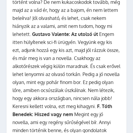
történt volna? De nem kukacoskodok tovább, még
majd az a vád ér, hogy az a bajom, én nem lettem
beleírva! Jól olvasható, és lehet, csak nekem
hiányzik az a valami, amit nem tudom, hogy mi
lehetett.
Gustavo Valente: Az utolsó út
Engem
itten hülyítenek sci-fi ürügyén. Vegyünk egy kis
ezt, adjunk hozzá egy kis azt, majd jól rázzuk össze,
és már meg is van a novella. Csakhogy az
alkotórészek végig külön maradnak. És csak erővel
lehet lenyomni az olvasó torkán. Pedig a jó novella
olyan, mint egy pohár finom bor. Ez pedig olyan
lőre, amiben ocsúszálak úszkálnak. Nem létezik,
hogy egy akkora országban, nincsen nála jobb!
Keresni kellett volna, ezt meg kihagyni.
F. Tóth
Benedek: Hiszed vagy nem
Megint egy jó
novella, ami egy regény sűrűségével bír. Annyi
minden történik benne, és olyan gondolatok