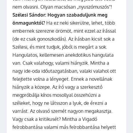
nem olvasni. Olyan macsósan „nyuszómuszós”!
Szélesi Sándor: Hogyan szabaduljunk meg
önmagunktól?
Ha ez neki sikerülne, lehet, több
embernek szerezne örömöt, mint ezzel az írással
(de ez csak gonoszkodás). Az írásban kicsit sok a
Szélesi, és mint tudjuk, jóból is megárt a sok.
Hangulatos, kellemesen anekdotikus hangulata
van. Csak valahogy, valami hiányzik. Mintha a
nagy ide-oda időutazgatásban, valaki valahol ott
felejtette volna a lényeget. Ennek a novellának
hiányzik a közepe. Az író vagy a szerkesztő
megpróbálja kínos mosollyal összehúzni a
széleket, hogy ne látsszon a lyuk, de érezni a
varrást. Az olvasó szemét nagyon megakasztja.
Vagy csak a kritikusét? Mintha a Vigadó
felrobbantása valami más felrobbantása helyett