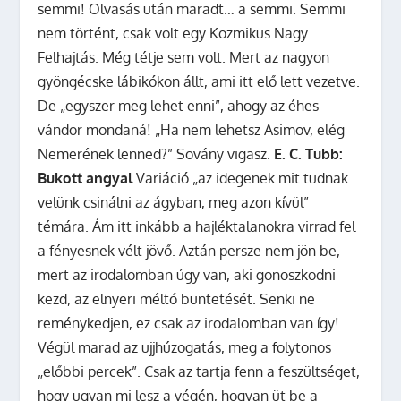
semmi! Olvasás után maradt… a semmi. Semmi
nem történt, csak volt egy Kozmikus Nagy
Felhajtás. Még tétje sem volt. Mert az nagyon
gyöngécske lábikókon állt, ami itt elő lett vezetve.
De „egyszer meg lehet enni”, ahogy az éhes
vándor mondaná! „Ha nem lehetsz Asimov, elég
Nemerének lenned?” Sovány vigasz.
E. C. Tubb:
Bukott angyal
Variáció „az idegenek mit tudnak
velünk csinálni az ágyban, meg azon kívül”
témára. Ám itt inkább a hajléktalanokra virrad fel
a fényesnek vélt jövő. Aztán persze nem jön be,
mert az irodalomban úgy van, aki gonoszkodni
kezd, az elnyeri méltó büntetését. Senki ne
reménykedjen, ez csak az irodalomban van így!
Végül marad az ujjhúzogatás, meg a folytonos
„előbbi percek”. Csak az tartja fenn a feszültséget,
hogy ugyan mi lesz a végén, hogyan üt be a