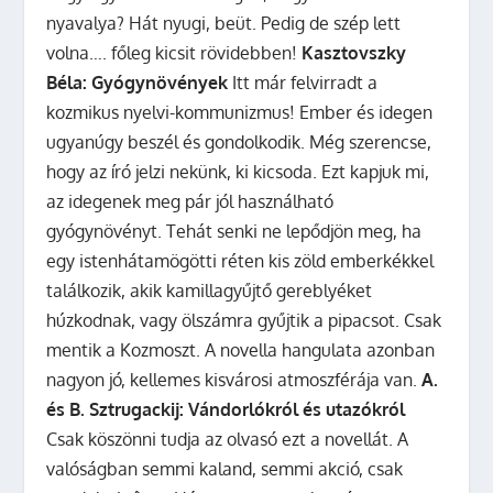
nyavalya? Hát nyugi, beüt. Pedig de szép lett
volna…. főleg kicsit rövidebben!
Kasztovszky
Béla: Gyógynövények
Itt már felvirradt a
kozmikus nyelvi-kommunizmus! Ember és idegen
ugyanúgy beszél és gondolkodik. Még szerencse,
hogy az író jelzi nekünk, ki kicsoda. Ezt kapjuk mi,
az idegenek meg pár jól használható
gyógynövényt. Tehát senki ne lepődjön meg, ha
egy istenhátamögötti réten kis zöld emberkékkel
találkozik, akik kamillagyűjtő gereblyéket
húzkodnak, vagy ölszámra gyűjtik a pipacsot. Csak
mentik a Kozmoszt. A novella hangulata azonban
nagyon jó, kellemes kisvárosi atmoszférája van.
A.
és B. Sztrugackij: Vándorlókról és utazókról
Csak köszönni tudja az olvasó ezt a novellát. A
valóságban semmi kaland, semmi akció, csak