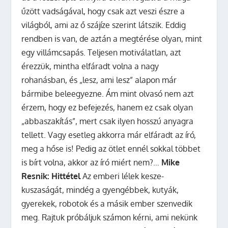
űzött vadságával, hogy csak azt veszi észre a
világból, ami az ő szájíze szerint látszik. Eddig
rendben is van, de aztán a megtérése olyan, mint
egy villámcsapás. Teljesen motiválatlan, azt
érezzük, mintha elfáradt volna a nagy
rohanásban, és „lesz, ami lesz” alapon már
bármibe beleegyezne. Ám mint olvasó nem azt
érzem, hogy ez befejezés, hanem ez csak olyan
„abbaszakítás”, mert csak ilyen hosszú anyagra
tellett. Vagy esetleg akkorra már elfáradt az író,
meg a hőse is! Pedig az ötlet ennél sokkal többet
is bírt volna, akkor az író miért nem?…
Mike
Resnik: Hittétel
Az emberi lélek kesze-
kuszaságát, mindég a gyengébbek, kutyák,
gyerekek, robotok és a másik ember szenvedik
meg. Rajtuk próbáljuk számon kérni, ami nekünk