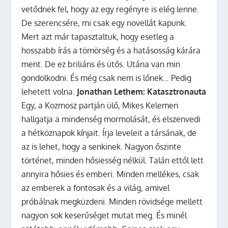
vetődnek fel, hogy az egy regényre is elég lenne.
De szerencsére, mi csak egy novellát kapunk.
Mert azt már tapasztaltuk, hogy esetleg a
hosszabb írás a tömörség és a hatásosság kárára
ment. De ez briliáns és ütős. Utána van min
gondolkodni. És még csak nem is lőnek… Pedig
lehetett volna.
Jonathan Lethem: Katasztronauta
Egy, a Kozmosz partján ülő, Mikes Kelemen
hallgatja a mindenség mormolását, és elszenvedi
a hétköznapok kínjait. Írja leveleit a társának, de
az is lehet, hogy a senkinek. Nagyon őszinte
történet, minden hősiesség nélkül. Talán ettől lett
annyira hősies és emberi. Minden mellékes, csak
az emberek a fontosak és a világ, amivel
próbálnak megküzdeni. Minden rövidsége mellett
nagyon sok keserűséget mutat meg. És minél