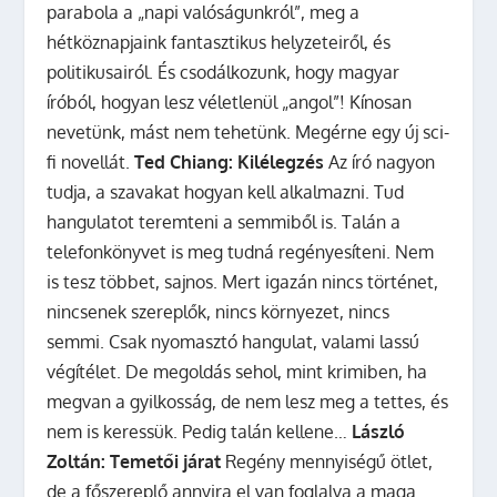
parabola a „napi valóságunkról”, meg a
hétköznapjaink fantasztikus helyzeteiről, és
politikusairól. És csodálkozunk, hogy magyar
íróból, hogyan lesz véletlenül „angol”! Kínosan
nevetünk, mást nem tehetünk. Megérne egy új sci-
fi novellát.
Ted Chiang: Kilélegzés
Az író nagyon
tudja, a szavakat hogyan kell alkalmazni. Tud
hangulatot teremteni a semmiből is. Talán a
telefonkönyvet is meg tudná regényesíteni. Nem
is tesz többet, sajnos. Mert igazán nincs történet,
nincsenek szereplők, nincs környezet, nincs
semmi. Csak nyomasztó hangulat, valami lassú
végítélet. De megoldás sehol, mint krimiben, ha
megvan a gyilkosság, de nem lesz meg a tettes, és
nem is keressük. Pedig talán kellene…
László
Zoltán: Temetői járat
Regény mennyiségű ötlet,
de a főszereplő annyira el van foglalva a maga