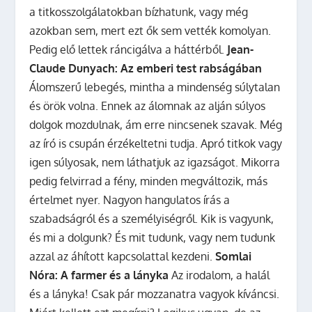
a titkosszolgálatokban bízhatunk, vagy még
azokban sem, mert ezt ők sem vették komolyan.
Pedig elő lettek ráncigálva a háttérből.
Jean-
Claude Dunyach: Az emberi test rabságában
Álomszerű lebegés, mintha a mindenség súlytalan
és örök volna. Ennek az álomnak az alján súlyos
dolgok mozdulnak, ám erre nincsenek szavak. Még
az író is csupán érzékeltetni tudja. Apró titkok vagy
igen súlyosak, nem láthatjuk az igazságot. Mikorra
pedig felvirrad a fény, minden megváltozik, más
értelmet nyer. Nagyon hangulatos írás a
szabadságról és a személyiségről. Kik is vagyunk,
és mi a dolgunk? És mit tudunk, vagy nem tudunk
azzal az áhított kapcsolattal kezdeni.
Somlai
Nóra: A farmer és a lányka
Az irodalom, a halál
és a lányka! Csak pár mozzanatra vagyok kíváncsi.