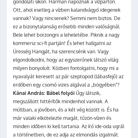
gondolati síkon. Hárman napoznak a vízparton.
Ott, ahol esetleg a vízben kalandvágyó idegenek
vannak? Vagy nincsenek? Semmi nem biztos. De
ez a bizonytalanság erősebb minden valóságnál.
Bele lehet borzongni a leheletébe. Piknik a nagy
kommersz sci-fi partján! És lehet hallgatni az
Üresség Hangját, ha szerencsénk van. Vagy
elgondolkodni, hogy az egyszerűnek látszó világ
milyen bonyolult. Közben fontolgatni, hogy mi a
nyavalyát keresett az pár szeptopod (lábasfejű) az
erdőben egy csomó vizes algával a „bögyében”?
Kánai András: Bábel folyói
Úgy látszik,
megszállott hittérítők mindenhol vannak. A
múltban, a jövőben, és a két vég között is. És ha
már valaki elkötelezte magát, tűzön-vízen és
minden időben ki kell tartania. Az író ide-oda ugrál
a történetben, de ez adja az elmondás izgalmát.