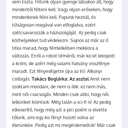
sem tiszta. Hitünk olyan gyenge lábakon áll, hogy
mindentől félteni kell. Vagy olyan erőseken, hogy
mindenkinek félni kell. Papunk hezitál, és
túlságosan magával van elfoglalva, ezért
szétcsavarozzák a háziszolgáját. Az pedig csak
közhelyekkel tud védekezni. Sajnos az már az ő
titka marad, hogy fémlelkében mekkora a
változás. Erről a robot témáról, már kicsit lekopott
a króm, de azért még valami halvány visszfénye
maradt. Ezt fényesítgette újra az író. Alkonyi
csillogás.
Takács Boglárka: Az asztal
Amit nem
szoktam mondani, de nem is illik: ez nem más,
mint női csacsogás. Minden csak alibi, hogy női
lelkünket kiöntsük. Még talán a sci-fi is! Az pedig
elkeserítő, hogy még azt a pici poént is elvette
tőlünk, ami egy kis fényt hozott volna az
életünkbe. Pedig azt mi megérdemeltük! Már csak