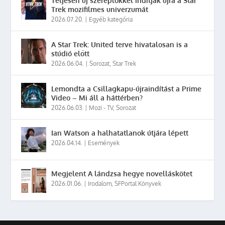
Teljesen új szereplőkkel indítják újra a Star
Trek mozifilmes univerzumát
2026.07.20.
|
Egyéb kategória
A Star Trek: United terve hivatalosan is a
stúdió előtt
2026.06.04.
|
Sorozat
,
Star Trek
Lemondta a Csillagkapu-újraindítást a Prime
Video – Mi áll a háttérben?
2026.06.03.
|
Mozi - TV
,
Sorozat
Ian Watson a halhatatlanok útjára lépett
2026.04.14.
|
Események
Megjelent A lándzsa hegye novelláskötet
2026.01.06.
|
Irodalom
,
SFPortal Könyvek