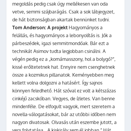
megoldás pedig csak úgy mellékesen van oda
vetve, semmi szájbarágás. Csak a sok lábjegyzet,
de hát biztonságban akartak bennünket tudni.
Tom Anderson: A projekt
Hagyományos a
felállás, és hagyományos a lebonyolítás is. Jók a
párbeszédek, igazi semmitmondóak. Bár ezt a
technikát Asimov tudta legjobban csinálni. A
végén pedig ez a „komámasszony, hol a bolygó?”,
kissé erőltetetnek hat. Ennyire nem csenghetnek
össze a kozmikus pillanatok. Keményebben meg
kellett volna dolgozni a hatásért. Így sajnos
könnyen feledhető. Hát szóval ez volt a kétszázas
cinkéjű zacskóban. Vegyes, de ízletes. Van benne
mindenféle. De elfogult vagyok, mert szeretem a
novella-válogatásokat, bár az utóbbi időben nem
nagyon divatosak. Olvasás után eszembe jutott, a
vers folytatása, „A kiskirály sem él jobban.” Hát