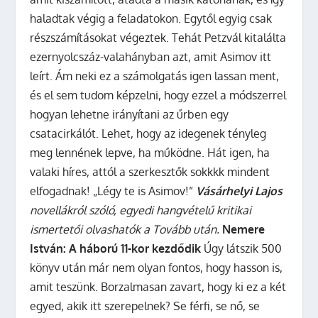
haladtak végig a feladatokon. Egytől egyig csak
részszámításokat végeztek. Tehát Petzvál kitalálta
ezernyolcszáz-valahányban azt, amit Asimov itt
leírt. Ám neki ez a számolgatás igen lassan ment,
és el sem tudom képzelni, hogy ezzel a módszerrel
hogyan lehetne irányítani az űrben egy
csatacirkálót. Lehet, hogy az idegenek tényleg
meg lennének lepve, ha működne. Hát igen, ha
valaki híres, attól a szerkesztők sokkkk mindent
elfogadnak! „Légy te is Asimov!”
Vásárhelyi Lajos
novellákról szóló, egyedi hangvételű kritikai
ismertetői olvashatók a Tovább után.
Nemere
István: A háború 11-kor kezdődik
Úgy látszik 500
könyv után már nem olyan fontos, hogy hasson is,
amit teszünk. Borzalmasan zavart, hogy ki ez a két
egyed, akik itt szerepelnek? Se férfi, se nő, se