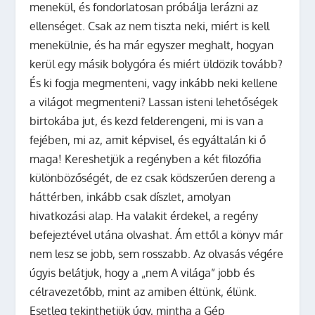
menekül, és fondorlatosan próbálja lerázni az
ellenséget. Csak az nem tiszta neki, miért is kell
menekülnie, és ha már egyszer meghalt, hogyan
kerül egy másik bolygóra és miért üldözik tovább?
És ki fogja megmenteni, vagy inkább neki kellene
a világot megmenteni? Lassan isteni lehetőségek
birtokába jut, és kezd felderengeni, mi is van a
fejében, mi az, amit képvisel, és egyáltalán ki ő
maga! Kereshetjük a regényben a két filozófia
különbözőségét, de ez csak ködszerűen dereng a
háttérben, inkább csak díszlet, amolyan
hivatkozási alap. Ha valakit érdekel, a regény
befejeztével utána olvashat. Ám ettől a könyv már
nem lesz se jobb, sem rosszabb. Az olvasás végére
úgyis belátjuk, hogy a „nem A világa” jobb és
célravezetőbb, mint az amiben éltünk, élünk.
Esetleg tekinthetjük úgy, mintha a Gép