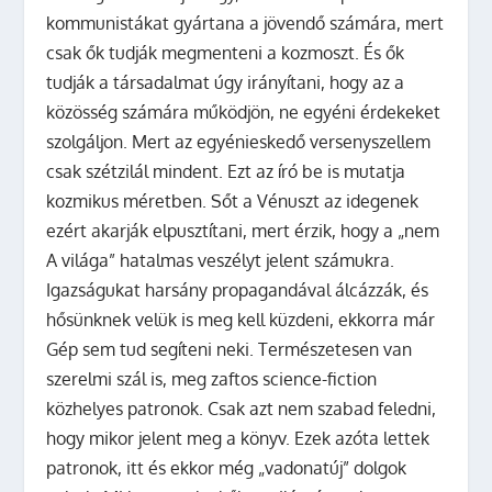
kommunistákat gyártana a jövendő számára, mert
csak ők tudják megmenteni a kozmoszt. És ők
tudják a társadalmat úgy irányítani, hogy az a
közösség számára működjön, ne egyéni érdekeket
szolgáljon. Mert az egyénieskedő versenyszellem
csak szétzilál mindent. Ezt az író be is mutatja
kozmikus méretben. Sőt a Vénuszt az idegenek
ezért akarják elpusztítani, mert érzik, hogy a „nem
A világa” hatalmas veszélyt jelent számukra.
Igazságukat harsány propagandával álcázzák, és
hősünknek velük is meg kell küzdeni, ekkorra már
Gép sem tud segíteni neki. Természetesen van
szerelmi szál is, meg zaftos science-fiction
közhelyes patronok. Csak azt nem szabad feledni,
hogy mikor jelent meg a könyv. Ezek azóta lettek
patronok, itt és ekkor még „vadonatúj” dolgok