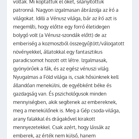
voltak. Mi koptattuk el őket, silányítottuk
patronná. Nagyon izgalmasan ábrázolja az író a
világokat. Idilli a Vénusz világa, bár az író azt is
megemlíti, hogy előtte egy forró életidegen
bolygó volt (a Vénusz-szondák előtt) de az
emberiség a kozmoszból összegyűjtött/válogatott
növényekkel, állatokkal egy fantasztikus
paradicsomot hozott ott létre. Izgalmasak,
gyönyörűek a fák, és az egész vénuszi világ.
Nyugalmas a Föld világa is, csak hősünknek kell
állandóan menekülni, de egyébként béke és
gazdagság van. És pszichológusok minden
mennyiségben, akik segítenek az embereknek,
meg a menekülőnek is. Meg a Gép csoda-világa,
arany falakkal és drágakővel kirakott
mennyezetekkel. Csak azért, hogy lássák az
emberek, az érték nem külső, hanem