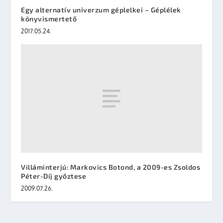
Egy alternatív univerzum géplelkei – Géplélek
könyvismertető
2017.05.24.
Villáminterjú: Markovics Botond, a 2009-es Zsoldos
Péter-Díj győztese
2009.07.26.