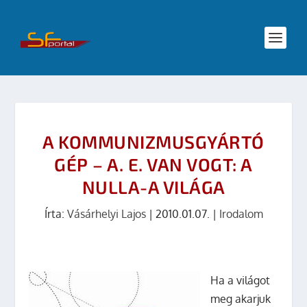
A KOMMUNIZMUSGYÁRTÓ
GÉP – A. E. VAN VOGT: A
NULLA-A VILÁGA
Írta:
Vásárhelyi Lajos
|
2010.01.07.
|
Irodalom
Ha a világot
meg akarjuk