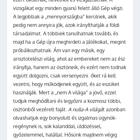
vizsgákat egy minden gyanú felett álló Gép végzi.
A legjobbak a „mennyországba” kerülnek, akik
pedig nem annyira jók, azok irányíthatják a földi
társadalmat. A többiek tanulhatnak tovább, és
majd ha a Gép újra meghirdeti a Játékokat, megint
próbálkozhatnak. Ám van egy másik, egy
arisztotelészi világ, ahol az embereket nem az ész
irányítja, hanem az ösztöneik, és ezért nem tudnak
együtt dolgozni, csak versenyezni. őket rá kell
vezetni, hogy működjenek együtt, és az eszüket
használják. Mert a „nem A világa” a jövő, ezzel
tudjuk meghódítani és legyőzni a kozmosz többi,
ösztönből vezérelt faját.
A nulla-A világá
t azonban
olvashatjuk egy bonyolult és izgalmas ügynök-
regénynek is, sok kalanddal, üldözéssel,
győzelemmel, halállal. Hősünk majdnem végig