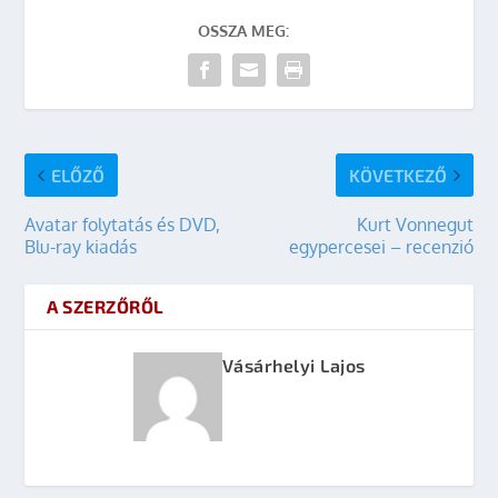
OSSZA MEG:
ELŐZŐ
KÖVETKEZŐ
Avatar folytatás és DVD,
Kurt Vonnegut
Blu-ray kiadás
egypercesei – recenzió
A SZERZŐRŐL
Vásárhelyi Lajos