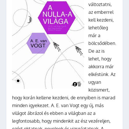
változtatni,
az emberrel
kell kezdeni,
lehetőleg
már a
bölcsődében.
De az is
lehet, hogy
akkorra már
elkéstünk. Az
ugyan
közismert,
hogy korán kellene kezdeni, de ennyiben is marad
minden igyekezet. A. E. van Vogt egy új, más
világot ábrázol és ebben a világban az a
legfontosabb, hogy mindenkit az ész vezéreljen,
ezért oktatnak, nevelnek és vizsgáztatnak. A