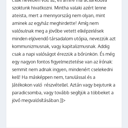
csak nevében volt az, és amire ma acsarkodva
szoktunk hivatkozni. Mintha valaki azért lenne
ateista, mert a mennyország nem olyan, mint
aminek az egyház meghirdette! Amíg nem
valósulnak meg a jövőbe vetett elképzelések
minden eljövendő társadalom utópia, nevezzük azt
kommunizmusnak, vagy kapitalizmusnak. Addig
csak a napi valóságot érezzük a bőrünkön. És még
egy nagyon fontos figyelmeztetése van az írónak:
semmit nem adnak ingyen, mindenért cselekedni
kell! Ha másképpen nem, tanulással és a
Játékokon való részvétellel. Aztán vagy bejutunk a
paradicsomba, vagy tovább segítjük a többeket a
jövő megvalósításában.]]>