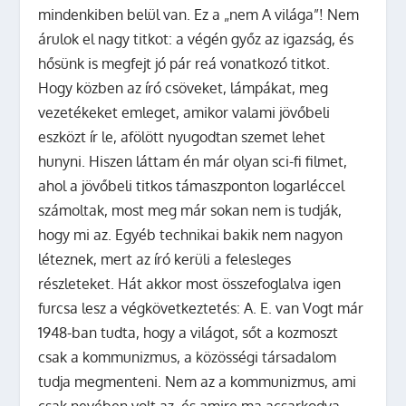
mindenkiben belül van. Ez a „nem A világa”! Nem
árulok el nagy titkot: a végén győz az igazság, és
hősünk is megfejt jó pár reá vonatkozó titkot.
Hogy közben az író csöveket, lámpákat, meg
vezetékeket emleget, amikor valami jövőbeli
eszközt ír le, afölött nyugodtan szemet lehet
hunyni. Hiszen láttam én már olyan sci-fi filmet,
ahol a jövőbeli titkos támaszponton logarléccel
számoltak, most meg már sokan nem is tudják,
hogy mi az. Egyéb technikai bakik nem nagyon
léteznek, mert az író kerüli a felesleges
részleteket. Hát akkor most összefoglalva igen
furcsa lesz a végkövetkeztetés: A. E. van Vogt már
1948-ban tudta, hogy a világot, sőt a kozmoszt
csak a kommunizmus, a közösségi társadalom
tudja megmenteni. Nem az a kommunizmus, ami